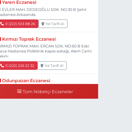
Yaren Eczanesi
1 EVLER MAH. DEDEOĞLU SOK. NO:30 B Şehir
astanesi Arkasında
0 (222) 503 88 26
Yol Tarifi Al
Kırmızı Toprak Eczanesi
IRMIZI TOPRAK MAH. ERCAN SOK. NO:60 B Eski
ava Hastanesi Poliklinik kapısı sokağı, Alem Cami
akını
0 (222) 226 22 32
Yol Tarifi Al
Odunpazarı Eczanesi
ÜYÜKDERE MAH. PROF. DR. NABİ AVCI BULVARI
Tüm Nöbetçi Eczaneler
O:21 E TIP FAKÜLTESİ KARŞISI
0 (505) 506 26 00
Yol Tarifi Al
Serap Eczanesi
ENİDOĞAN MH.ŞEHİT SERKAN ÖZAYDIN CD.8 B
SKİ DEVLET HAST. DOĞUMEVİ KARŞ.