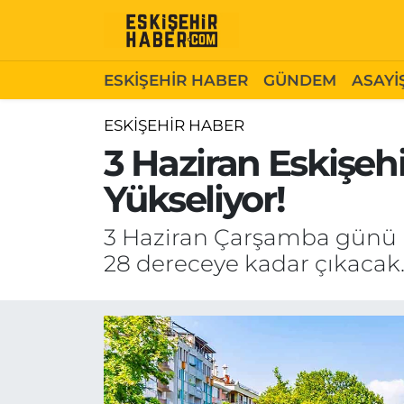
ESKİŞEHİR HABER
Gizlilik Politikası
Odunpazarı Hava Durumu
ESKİŞEHİR HABER
GÜNDEM
ASAYİ
GÜNDEM
Hakkımızda
Odunpazarı Trafik Yoğunluk Haritası
ESKİŞEHİR HABER
3 Haziran Eskişe
ASAYİŞ
İletişim
Süper Lig Puan Durumu ve Fikstür
Yükseliyor!
SİYASET
Künye
Tüm Manşetler
3 Haziran Çarşamba günü E
EKONOMİ
Son Dakika Haberleri
28 dereceye kadar çıkacak
SAĞLIK
Haber Arşivi
EĞİTİM
SPOR