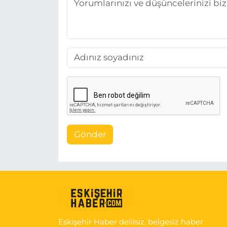
Gönder
Eskişehir Haber delilsiz, belgesiz haber