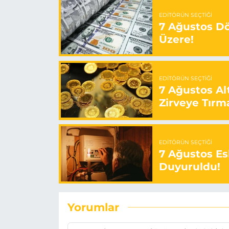
EDITÖRÜN SEÇTIĞI
7 Ağustos Döv
Üzere!
EDITÖRÜN SEÇTIĞI
7 Ağustos Alt
Zirveye Tırm
EDITÖRÜN SEÇTIĞI
7 Ağustos Esk
Duyuruldu!
Yorumlar