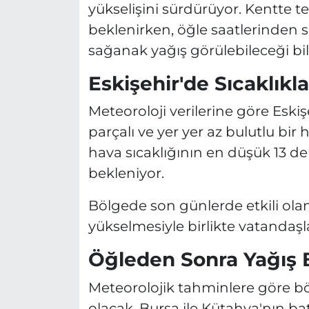
yükselişini sürdürüyor. Kentte 
beklenirken, öğle saatlerinden 
sağanak yağış görülebileceği bild
Eskişehir'de Sıcaklıkl
Meteoroloji verilerine göre Esk
parçalı ve yer yer az bulutlu bir
hava sıcaklığının en düşük 13 d
bekleniyor.
Bölgede son günlerde etkili olan
yükselmesiyle birlikte vatandaşl
Öğleden Sonra Yağış 
Meteorolojik tahminlere göre bö
olacak. Bursa ile Kütahya'nın ba