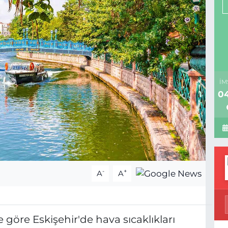
İM
04
-
+
A
A
 göre Eskişehir'de hava sıcaklıkları