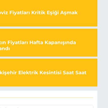
iz Fiyatları Kritik Eşiği Aşmak
ın Fiyatları Hafta Kapanışında
andı
işehir Elektrik Kesintisi Saat Saat