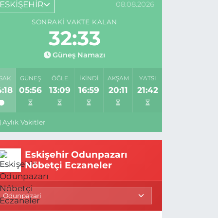
ESKİŞEHİR
08.08.2026
SONRAKI VAKTE KALAN
32:33
Güneş Namazı
SAK
GÜNEŞ
ÖĞLE
İKINDI
AKŞAM
YATSI
:18
05:56
13:09
16:59
20:11
21:42
Aylık Vakitler
Eskişehir Odunpazarı
Nöbetçi Eczaneler