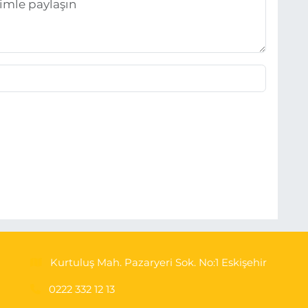
Kurtuluş Mah. Pazaryeri Sok. No:1 Eskişehir
0222 332 12 13