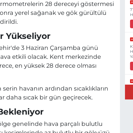
termometrelerin 28 dereceyi göstermesi
7
sonra yerel sağanak ve gök gürültülü
H
irildi.
ar Yükseliyor
işehir'de 3 Haziran Çarşamba günü
K
H
 hava etkili olacak. Kent merkezinde
Y
erece, en yüksek 28 derece olması
 serin havanın ardından sıcaklıkların
B
N
ar daha sıcak bir gün geçirecek.
Bekleniyor
lge genelinde hava parçalı bulutlu
Y
E
tı kesimlerinde az bulutlu bir gökyüzü