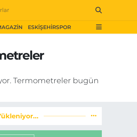
rlar
MAGAZİN
ESKİŞEHİRSPOR
metreler
liyor. Termometreler bugün
Yükleniyor...