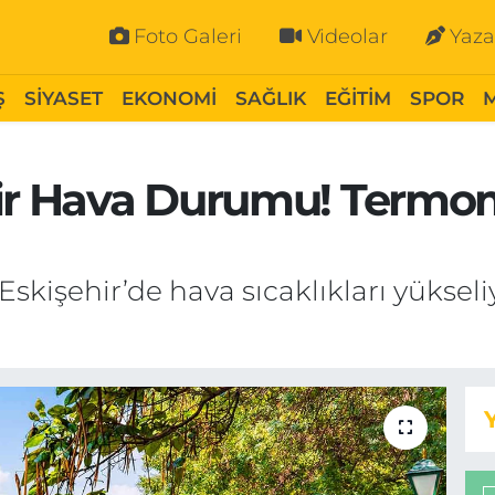
Foto Galeri
Videolar
Yaza
Ş
SİYASET
EKONOMİ
SAĞLIK
EĞİTİM
SPOR
hir Hava Durumu! Termo
skişehir’de hava sıcaklıkları yükse
.