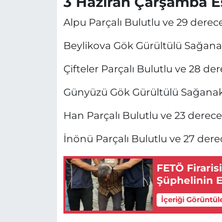
3 Haziran Çarşamba E
Alpu Parçalı Bulutlu ve 29 derec
Beylikova Gök Gürültülü Sağanak
Çifteler Parçalı Bulutlu ve 28 de
Günyüzü Gök Gürültülü Sağanak 
Han Parçalı Bulutlu ve 23 derece
İnönü Parçalı Bulutlu ve 27 dere
FETÖ Firaris
Şüphelinin E
İçeriği Görüntül