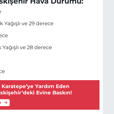
skişehir Hava Durumu:
e
 Yağışlı ve 29 derece
rece
Yağışlı ve 28 derece
ce
i Karatepe’ye Yardım Eden
skişehir’deki Evine Baskın!
e