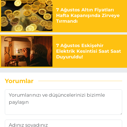
7 Ağustos Altın Fiyatları
Hafta Kapanışında Zirveye
Tırmandı
7 Ağustos Eskişehir
Elektrik Kesintisi Saat Saat
Duyuruldu!
Yorumlar