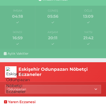
İMSAK
GÜNEŞ
ÖĞLE
04:18
05:56
13:09
İKINDI
AKŞAM
YATSI
16:59
20:11
21:42
Aylık Vakitler
Eskişehir Odunpazarı Nöbetçi
Eczaneler
Yaren Eczanesi