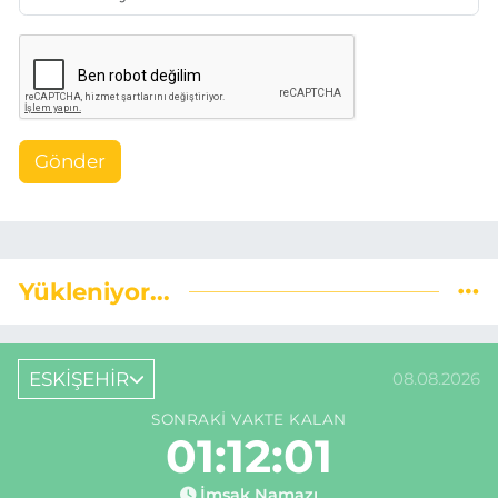
Gönder
Yükleniyor...
ESKİŞEHİR
08.08.2026
SONRAKI VAKTE KALAN
01:12:01
İmsak Namazı