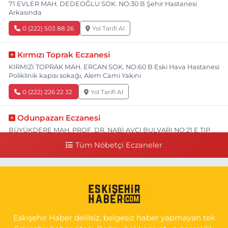
71 EVLER MAH. DEDEOĞLU SOK. NO:30 B Şehir Hastanesi
Arkasında
0 (222) 503 88 26
Yol Tarifi Al
Kırmızı Toprak Eczanesi
KIRMIZI TOPRAK MAH. ERCAN SOK. NO:60 B Eski Hava Hastanesi
Poliklinik kapısı sokağı, Alem Cami Yakını
0 (222) 226 22 32
Yol Tarifi Al
Odunpazarı Eczanesi
BÜYÜKDERE MAH. PROF. DR. NABİ AVCI BULVARI NO:21 E TIP
FAKÜLTESİ KARŞISI
Tüm Nöbetçi Eczaneler
0 (505) 506 26 00
Yol Tarifi Al
Serap Eczanesi
YENİDOĞAN MH.ŞEHİT SERKAN ÖZAYDIN CD.8 B ESKİ DEVLET
HAST. DOĞUMEVİ KARŞ.
Eskişehir Haber delilsiz, belgesiz haber yapmayan tek
0 (222) 237 75 17
Yol Tarifi Al