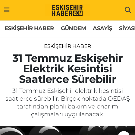
ESKİŞEHİR HABER
Gizlilik Politikası
Odunpazarı Hava Durumu
ESKİŞEHİR HABER
GÜNDEM
ASAYİŞ
SİYAS
GÜNDEM
Hakkımızda
Odunpazarı Trafik Yoğunluk Haritası
ESKİŞEHİR HABER
ASAYİŞ
İletişim
Süper Lig Puan Durumu ve Fikstür
31 Temmuz Eskişehir
Elektrik Kesintisi
SİYASET
Künye
Tüm Manşetler
Saatlerce Sürebilir
EKONOMİ
Son Dakika Haberleri
31 Temmuz Eskişehir elektrik kesintisi
saatlerce sürebilir. Birçok noktada OEDAŞ
SAĞLIK
Haber Arşivi
tarafından planlı bakım ve onarım
çalışmaları uygulanacak.
EĞİTİM
SPOR