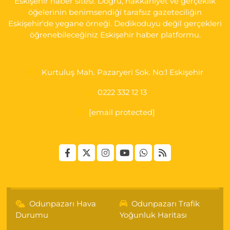
Eskişehir haber sitesi. Doğru, hakkaniyet ve gerçeklik
öğelerinin benimsendiği tarafsız gazeteciliğin
Eskişehir'de yegane örneği. Dedikoduyu değil gerçekleri
öğrenebileceğiniz Eskişehir haber platformu.
Kurtuluş Mah. Pazaryeri Sok. No:1 Eskişehir
0222 332 12 13
[email protected]
Odunpazarı Hava
Odunpazarı Trafik
Durumu
Yoğunluk Haritası