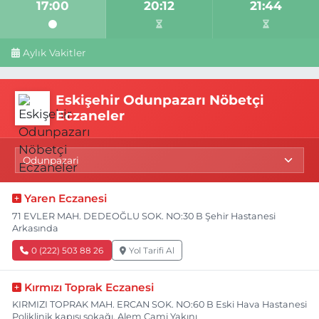
17:00
20:12
21:44
Aylık Vakitler
Eskişehir Odunpazarı Nöbetçi
Eczaneler
Yaren Eczanesi
71 EVLER MAH. DEDEOĞLU SOK. NO:30 B Şehir Hastanesi
Arkasında
0 (222) 503 88 26
Yol Tarifi Al
Kırmızı Toprak Eczanesi
KIRMIZI TOPRAK MAH. ERCAN SOK. NO:60 B Eski Hava Hastanesi
Poliklinik kapısı sokağı, Alem Cami Yakını