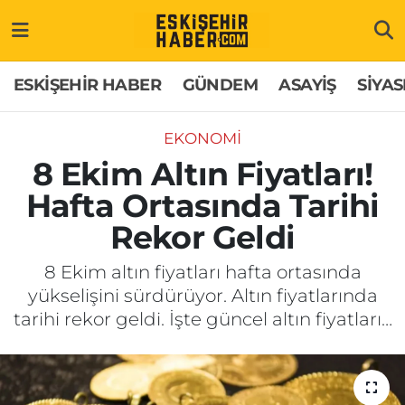
ESKİŞEHİR HABER
Gizlilik Politikası
Odunpazarı Hava Durumu
ESKİŞEHİR HABER
GÜNDEM
ASAYİŞ
SİYAS
GÜNDEM
Hakkımızda
Odunpazarı Trafik Yoğunluk Haritası
EKONOMİ
ASAYİŞ
İletişim
Süper Lig Puan Durumu ve Fikstür
8 Ekim Altın Fiyatları!
Hafta Ortasında Tarihi
SİYASET
Künye
Tüm Manşetler
Rekor Geldi
EKONOMİ
Son Dakika Haberleri
8 Ekim altın fiyatları hafta ortasında
yükselişini sürdürüyor. Altın fiyatlarında
SAĞLIK
Haber Arşivi
tarihi rekor geldi. İşte güncel altın fiyatları…
EĞİTİM
SPOR