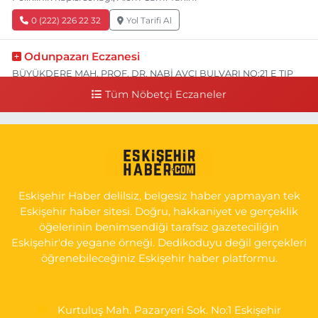
0 (222) 226 22 32
Yol Tarifi Al
Odunpazarı Eczanesi
BÜYÜKDERE MAH. PROF. DR. NABİ AVCI BULVARI NO:21 E TIP
FAKÜLTESİ KARŞISI
Tüm Nöbetçi Eczaneler
0 (505) 506 26 00
Yol Tarifi Al
Serap Eczanesi
YENİDOĞAN MH.ŞEHİT SERKAN ÖZAYDIN CD.8 B ESKİ DEVLET
HAST. DOĞUMEVİ KARŞ.
Eskişehir Haber delilsiz, belgesiz haber yapmayan tek
0 (222) 237 75 17
Yol Tarifi Al
Eskişehir haber sitesi. Doğru, hakkaniyet ve gerçeklik
öğelerinin benimsendiği tarafsız gazeteciliğin
Eskişehir'de yegane örneği. Dedikoduyu değil gerçekleri
öğrenebileceğiniz Eskişehir haber platformu.
Kurtuluş Mah. Pazaryeri Sok. No:1 Eskişehir