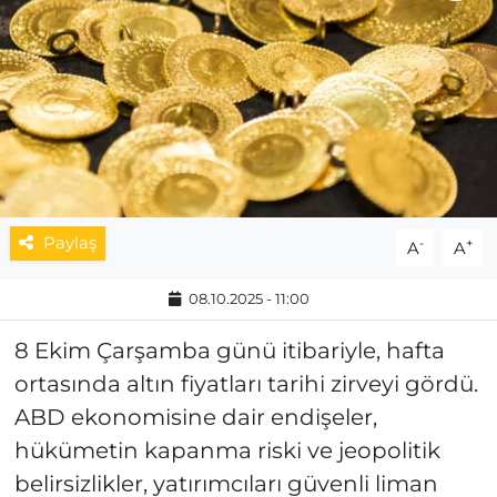
MAGAZİN
ESKİŞEHİRSPOR
Paylaş
-
+
A
A
08.10.2025 - 11:00
8 Ekim Çarşamba günü itibariyle, hafta
ortasında altın fiyatları tarihi zirveyi gördü.
ABD ekonomisine dair endişeler,
hükümetin kapanma riski ve jeopolitik
belirsizlikler, yatırımcıları güvenli liman