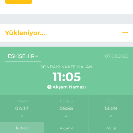
Yükleniyor...
ESKİŞEHİR
07.08.2026
SONRAKI VAKTE KALAN
11:04
Akşam Namazı
İMSAK
GÜNEŞ
ÖĞLE
04:17
05:55
13:09
İKINDI
AKŞAM
YATSI