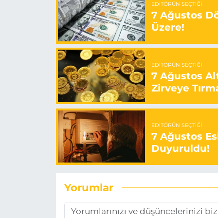
EDITÖRÜN SEÇTIĞI
7 Ağustos Döv
Üzere!
EDITÖRÜN SEÇTIĞI
7 Ağustos Alt
Zirveye Tırm
EDITÖRÜN SEÇTIĞI
7 Ağustos Esk
Duyuruldu!
Yorumlar