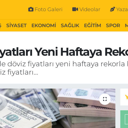
Foto Galeri
Videolar
Yaza
Ş
SİYASET
EKONOMİ
SAĞLIK
EĞİTİM
SPOR
yatları Yeni Haftaya Reko
e döviz fiyatları yeni haftaya rekorla 
iz fiyatları…