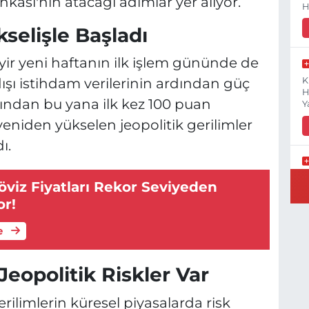
kası'nın atacağı adımlar yer alıyor.
H
selişle Başladı
yir yeni haftanın ilk işlem gününde de
ışı istihdam verilerinin ardından güç
K
H
ından bu yana ilk kez 100 puan
Y
eniden yükselen jeopolitik gerilimler
ı.
B
viz Fiyatları Rekor Seviyeden
N
or!
e
Y
eopolitik Riskler Var
E
rilimlerin küresel piyasalarda risk