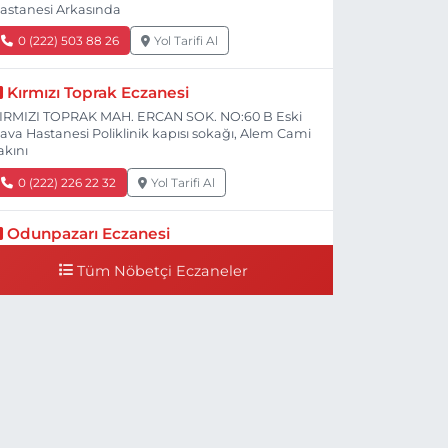
astanesi Arkasında
0 (222) 503 88 26
Yol Tarifi Al
Kırmızı Toprak Eczanesi
IRMIZI TOPRAK MAH. ERCAN SOK. NO:60 B Eski
ava Hastanesi Poliklinik kapısı sokağı, Alem Cami
akını
0 (222) 226 22 32
Yol Tarifi Al
Odunpazarı Eczanesi
ÜYÜKDERE MAH. PROF. DR. NABİ AVCI BULVARI
Tüm Nöbetçi Eczaneler
O:21 E TIP FAKÜLTESİ KARŞISI
0 (505) 506 26 00
Yol Tarifi Al
Serap Eczanesi
ENİDOĞAN MH.ŞEHİT SERKAN ÖZAYDIN CD.8 B
SKİ DEVLET HAST. DOĞUMEVİ KARŞ.
0 (222) 237 75 17
Yol Tarifi Al