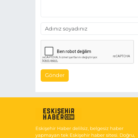
Gönder
Eskişehir Haber delilsiz, belgesiz haber
yapmayan tek Eskişehir haber sitesi. Doğru,