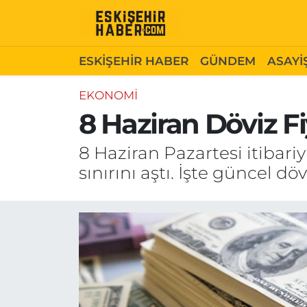
ESKİŞEHİR HABER
Gizlilik Politikası
Odunpazarı Hava Durumu
ESKİŞEHİR HABER
GÜNDEM
ASAYİ
GÜNDEM
Hakkımızda
Odunpazarı Trafik Yoğunluk Haritası
EKONOMİ
8 Haziran Döviz Fi
ASAYİŞ
İletişim
Süper Lig Puan Durumu ve Fikstür
8 Haziran Pazartesi itibariyl
SİYASET
Künye
Tüm Manşetler
sınırını aştı. İşte güncel döv
EKONOMİ
Son Dakika Haberleri
SAĞLIK
Haber Arşivi
EĞİTİM
SPOR