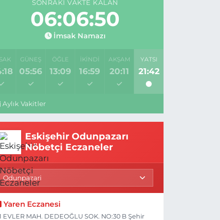
SONRAKI VAKTE KALAN
06:06:49
İmsak Namazı
SAK
GÜNEŞ
ÖĞLE
İKINDI
AKŞAM
YATSI
:18
05:56
13:09
16:59
20:11
21:42
Aylık Vakitler
Eskişehir Odunpazarı
Nöbetçi Eczaneler
Yaren Eczanesi
1 EVLER MAH. DEDEOĞLU SOK. NO:30 B Şehir