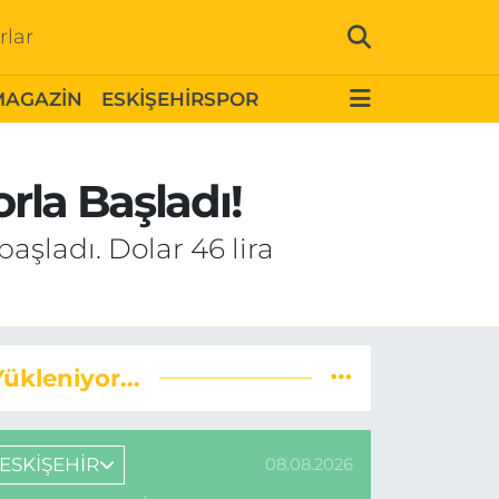
rlar
MAGAZİN
ESKİŞEHİRSPOR
rla Başladı!
başladı. Dolar 46 lira
Yükleniyor...
ESKİŞEHİR
08.08.2026