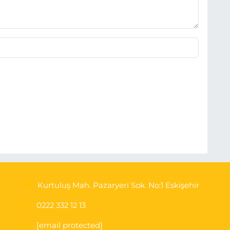
Kurtuluş Mah. Pazaryeri Sok. No:1 Eskişehir
0222 332 12 13
[email protected]