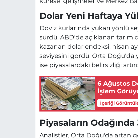
küresel gelişmeler ve Merkez Ban
Dolar Yeni Haftaya Yük
Döviz kurlarında yukarı yönlü se
sürdü. ABD'de açıklanan tarım d
kazanan dolar endeksi, nisan ay
seviyesini gördü. Orta Doğu'da y
ise piyasalardaki belirsizliği artırd
6 Ağustos Dö
İşlem Görüy
İçeriği Görüntül
Piyasaların Odağında J
Analistler, Orta Doğu'da artan ge