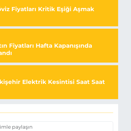
iz Fiyatları Kritik Eşiği Aşmak
ın Fiyatları Hafta Kapanışında
andı
işehir Elektrik Kesintisi Saat Saat