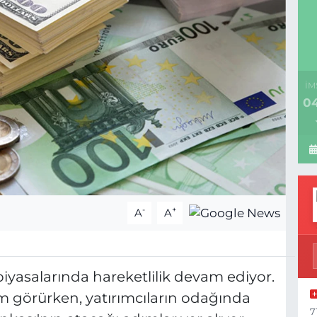
İM
04
-
+
A
A
iyasalarında hareketlilik devam ediyor.
em görürken, yatırımcıların odağında
7