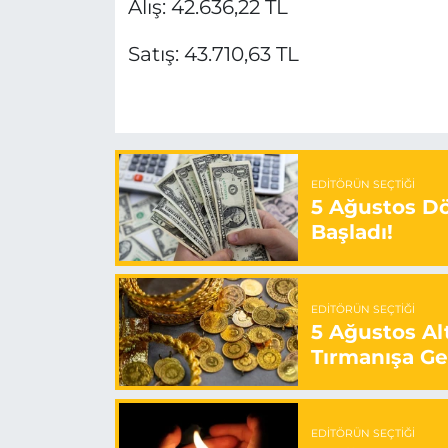
Alış: 42.636,22 TL
Satış: 43.710,63 TL
EDITÖRÜN SEÇTIĞI
5 Ağustos Döv
Başladı!
EDITÖRÜN SEÇTIĞI
5 Ağustos Alt
Tırmanışa Ge
EDITÖRÜN SEÇTIĞI