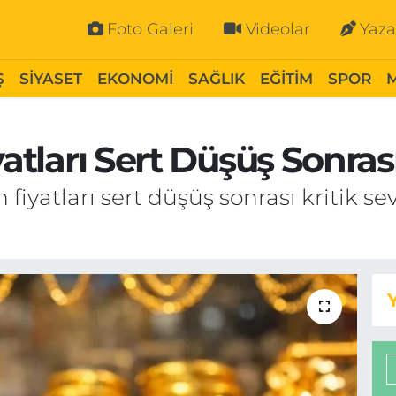
Foto Galeri
Videolar
Yaza
Ş
SİYASET
EKONOMİ
SAĞLIK
EĞİTİM
SPOR
yatları Sert Düşüş Sonras
ın fiyatları sert düşüş sonrası kritik se