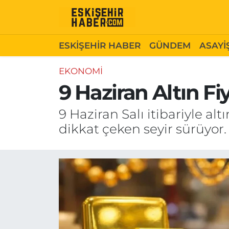
ESKİŞEHİR HABER
Gizlilik Politikası
Odunpazarı Hava Durumu
ESKİŞEHİR HABER
GÜNDEM
ASAYİ
GÜNDEM
Hakkımızda
Odunpazarı Trafik Yoğunluk Haritası
EKONOMİ
9 Haziran Altın Fi
ASAYİŞ
İletişim
Süper Lig Puan Durumu ve Fikstür
9 Haziran Salı itibariyle alt
SİYASET
Künye
Tüm Manşetler
dikkat çeken seyir sürüyor.
EKONOMİ
Son Dakika Haberleri
SAĞLIK
Haber Arşivi
EĞİTİM
SPOR