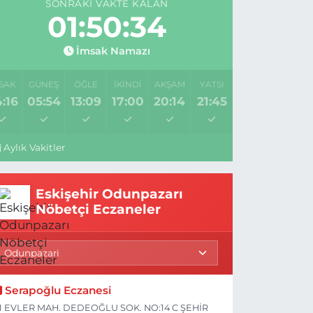
SONRAKI VAKTE KALAN
01:50:33
İmsak Namazı
SAK
GÜNEŞ
ÖĞLE
İKINDI
AKŞAM
YATSI
:16
05:54
13:09
17:00
20:14
21:45
Aylık Vakitler
Eskişehir Odunpazarı
Nöbetçi Eczaneler
Serapoğlu Eczanesi
1 EVLER MAH. DEDEOĞLU SOK. NO:14 C ŞEHİR