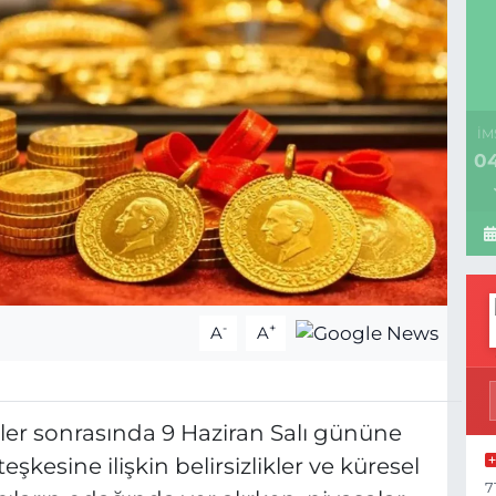
İM
04
-
+
A
A
üşler sonrasında 9 Haziran Salı gününe
teşkesine ilişkin belirsizlikler ve küresel
7