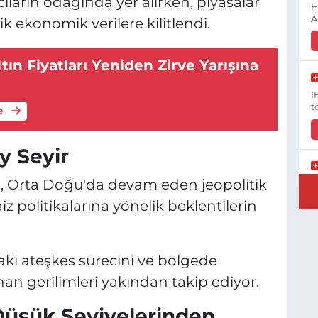
ıların odağında yer alırken, piyasalar
H
A
 ekonomik verilere kilitlendi.
tın Fiyatları Yeniden Zirve Yarışına
I
t
e
y Seyir
arı, Orta Doğu'da devam eden jeopolitik
V
G
iz politikalarına yönelik beklentilerin
Y
ındaki ateşkes sürecini ve bölgede
an gerilimleri yakından takip ediyor.
K
H
 Düşük Seviyelerinden