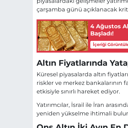
piyasalardaki gelişmeler yatırımc
çarşamba günü açıklanacak kritik
4 Ağustos Al
Başladı!
İçeriği Görüntül
Altın Fiyatlarında Yata
Küresel piyasalarda altın fiyatl
riskler ve merkez bankalarının fa
etkisiyle sınırlı hareket ediyor.
Yatırımcılar, İsrail ile İran aras
yeniden yükselme ihtimali bulun
Ons Altın İki Ayın En