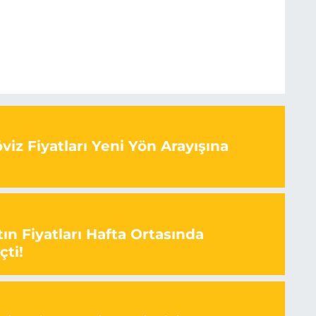
iz Fiyatları Yeni Yön Arayışına
ın Fiyatları Hafta Ortasında
çti!