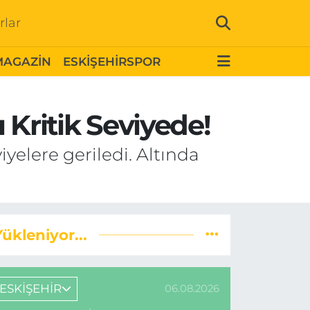
rlar
MAGAZİN
ESKİŞEHİRSPOR
ı Kritik Seviyede!
viyelere geriledi. Altında
Yükleniyor...
ESKİŞEHİR
06.08.2026