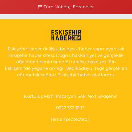
FAKÜLTESİ KARŞISI
Tüm Nöbetçi Eczaneler
0 (505) 506 26 00
Yol Tarifi Al
Serap Eczanesi
YENİDOĞAN MH.ŞEHİT SERKAN ÖZAYDIN CD.8 B ESKİ DEVLET
HAST. DOĞUMEVİ KARŞ.
Eskişehir Haber delilsiz, belgesiz haber yapmayan tek
0 (222) 237 75 17
Yol Tarifi Al
Eskişehir haber sitesi. Doğru, hakkaniyet ve gerçeklik
öğelerinin benimsendiği tarafsız gazeteciliğin
Eskişehir'de yegane örneği. Dedikoduyu değil gerçekleri
öğrenebileceğiniz Eskişehir haber platformu.
Kurtuluş Mah. Pazaryeri Sok. No:1 Eskişehir
0222 332 12 13
[email protected]