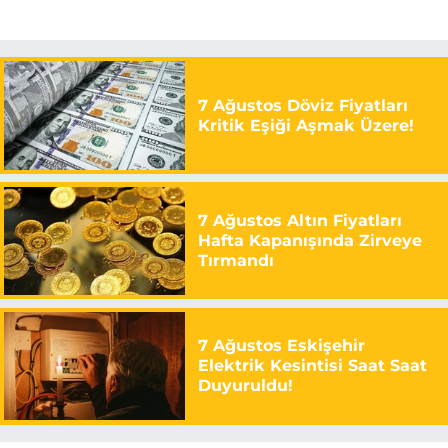
7 Ağustos Döviz Fiyatları
Kritik Eşiği Aşmak Üzere!
7 Ağustos Altın Fiyatları
Hafta Kapanışında Zirveye
Tırmandı
7 Ağustos Eskişehir
Elektrik Kesintisi Saat Saat
Duyuruldu!