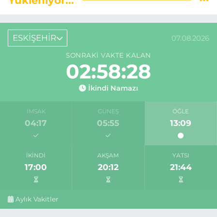
ESKİŞEHİR
07.08.2026
SONRAKI VAKTE KALAN
02:58:27
İkindi Namazı
İMSAK
GÜNEŞ
ÖĞLE
04:17
05:55
13:09
İKINDI
AKŞAM
YATSI
17:00
20:12
21:44
Aylık Vakitler