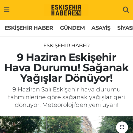
ESKİŞEHİR HABER
Gizlilik Politikası
Odunpazarı Hava Durumu
ESKİŞEHİR HABER
GÜNDEM
ASAYİŞ
SİYAS
GÜNDEM
Hakkımızda
Odunpazarı Trafik Yoğunluk Haritası
ESKİŞEHİR HABER
ASAYİŞ
İletişim
Süper Lig Puan Durumu ve Fikstür
9 Haziran Eskişehir
Hava Durumu! Sağanak
SİYASET
Künye
Tüm Manşetler
Yağışlar Dönüyor!
EKONOMİ
Son Dakika Haberleri
9 Haziran Salı Eskişehir hava durumu
tahminlerine göre sağanak yağışlar geri
SAĞLIK
Haber Arşivi
dönüyor. Meteoroloji’den yeni uyarı!
EĞİTİM
SPOR