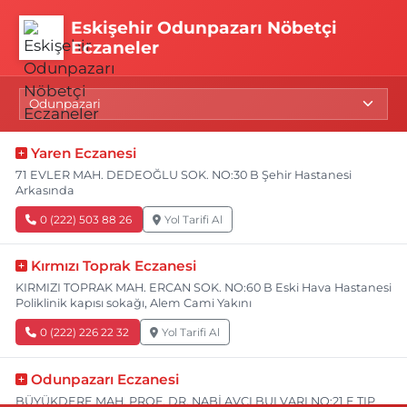
Eskişehir Odunpazarı Nöbetçi
Eczaneler
Yaren Eczanesi
71 EVLER MAH. DEDEOĞLU SOK. NO:30 B Şehir Hastanesi
Arkasında
0 (222) 503 88 26
Yol Tarifi Al
Kırmızı Toprak Eczanesi
KIRMIZI TOPRAK MAH. ERCAN SOK. NO:60 B Eski Hava Hastanesi
Poliklinik kapısı sokağı, Alem Cami Yakını
0 (222) 226 22 32
Yol Tarifi Al
Odunpazarı Eczanesi
BÜYÜKDERE MAH. PROF. DR. NABİ AVCI BULVARI NO:21 E TIP