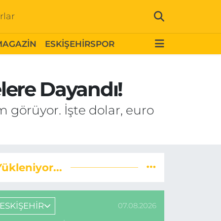
rlar
MAGAZİN
ESKİŞEHİRSPOR
elere Dayandı!
em görüyor. İşte dolar, euro
Yükleniyor...
ESKİŞEHİR
07.08.2026