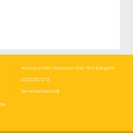
Kurtuluş Mah. Pazaryeri Sok. No:1 Eskişehir
0222 332 12 13
[email protected]
'de