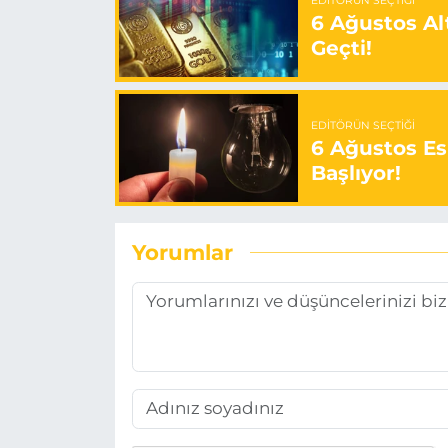
EDITÖRÜN SEÇTIĞI
6 Ağustos Alt
Geçti!
EDITÖRÜN SEÇTIĞI
6 Ağustos Es
Başlıyor!
Yorumlar