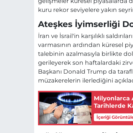
gelişmeler küresel piyasalarda do
kuru rekor seviyelere yakın seyri
Ateşkes İyimserliği Do
İran ve İsrail'in karşılıklı sald
varmasının ardından küresel piyas
talebinin azalmasıyla birlikte do
gerileyerek son haftalardaki zir
Başkanı Donald Trump da taraflar
müzakerelerin ilerlediğini açıklad
Milyonlarca 
Tarihlerde Ka
İçeriği Görüntül