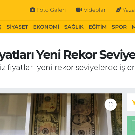
Foto Galeri
Videolar
Yaza
Ş
SİYASET
EKONOMİ
SAĞLIK
EĞİTİM
SPOR
yatları Yeni Rekor Seviy
iz fiyatları yeni rekor seviyelerde işl