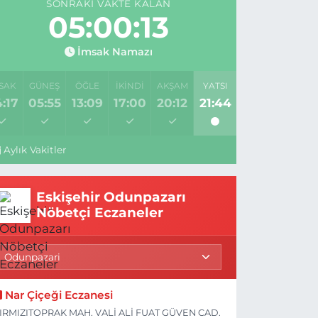
SONRAKI VAKTE KALAN
05:00:12
İmsak Namazı
SAK
GÜNEŞ
ÖĞLE
İKINDI
AKŞAM
YATSI
:17
05:55
13:09
17:00
20:12
21:44
Aylık Vakitler
Eskişehir Odunpazarı
Nöbetçi Eczaneler
Nar Çiçeği Eczanesi
IRMIZITOPRAK MAH. VALİ ALİ FUAT GÜVEN CAD.