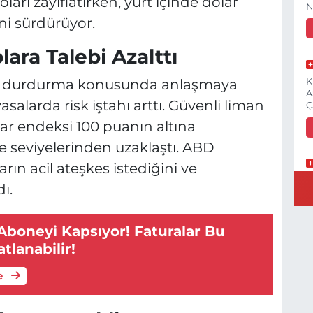
ları zayıflatırken, yurt içinde dolar
N
ni sürdürüyor.
lara Talebi Azalttı
ırıları durdurma konusunda anlaşmaya
K
A
alarda risk iştahı arttı. Güvenli liman
Ç
lar endeksi 100 puanın altına
ve seviyelerinden uzaklaştı. ABD
ın acil ateşkes istediğini ve
E
ı.
3
Aboneyi Kapsıyor! Faturalar Bu
tlanabilir!
İ
e
H
S