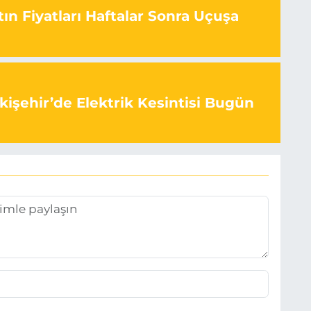
ın Fiyatları Haftalar Sonra Uçuşa
kişehir’de Elektrik Kesintisi Bugün