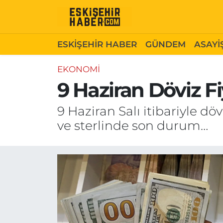
ESKİŞEHİR HABER
Gizlilik Politikası
Odunpazarı Hava Durumu
ESKİŞEHİR HABER
GÜNDEM
ASAYİ
GÜNDEM
Hakkımızda
Odunpazarı Trafik Yoğunluk Haritası
EKONOMİ
9 Haziran Döviz Fi
ASAYİŞ
İletişim
Süper Lig Puan Durumu ve Fikstür
9 Haziran Salı itibariyle döv
SİYASET
Künye
Tüm Manşetler
ve sterlinde son durum…
EKONOMİ
Son Dakika Haberleri
SAĞLIK
Haber Arşivi
EĞİTİM
SPOR