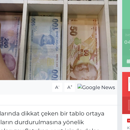
İM
04
-
+
A
A
larında dikkat çeken bir tablo ortaya
dırıların durdurulmasına yönelik
K