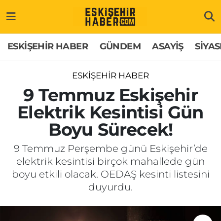
ESKİŞEHİR HABER
Gizlilik Politikası
Odunpazarı Hava Durumu
ESKİŞEHİR HABER
GÜNDEM
ASAYİŞ
SİYAS
GÜNDEM
Hakkımızda
Odunpazarı Trafik Yoğunluk Haritası
ESKİŞEHİR HABER
ASAYİŞ
İletişim
Süper Lig Puan Durumu ve Fikstür
9 Temmuz Eskişehir
Elektrik Kesintisi Gün
SİYASET
Künye
Tüm Manşetler
Boyu Sürecek!
EKONOMİ
Son Dakika Haberleri
9 Temmuz Perşembe günü Eskişehir’de
elektrik kesintisi birçok mahallede gün
SAĞLIK
Haber Arşivi
boyu etkili olacak. OEDAŞ kesinti listesini
duyurdu.
EĞİTİM
SPOR