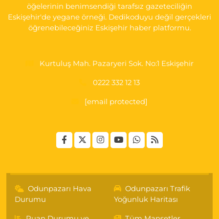
öğelerinin benimsendiği tarafsız gazeteciliğin
Eskişehir'de yegane örneği. Dedikoduyu değil gerçekleri
öğrenebileceğiniz Eskişehir haber platformu.
Kurtuluş Mah. Pazaryeri Sok. No:1 Eskişehir
0222 332 12 13
[email protected]
Odunpazarı Hava
Odunpazarı Trafik
Durumu
Yoğunluk Haritası
Puan Durumu ve
Tüm Manşetler