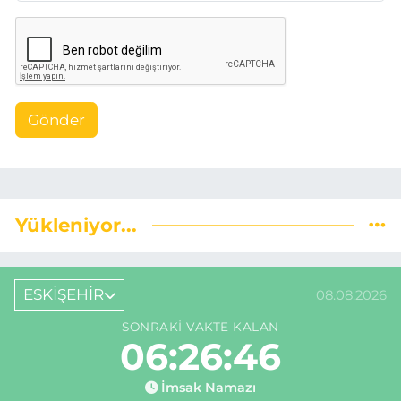
Gönder
Yükleniyor...
ESKİŞEHİR
08.08.2026
SONRAKI VAKTE KALAN
06:26:45
İmsak Namazı