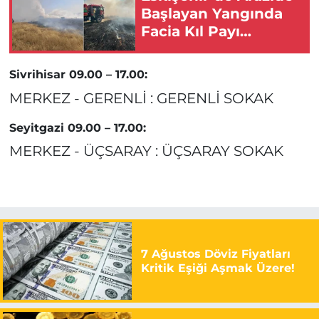
Başlayan Yangında
Facia Kıl Payı
Önlendi!
Sivrihisar 09.00 – 17.00:
MERKEZ - GERENLİ : GERENLİ SOKAK
Seyitgazi 09.00 – 17.00:
MERKEZ - ÜÇSARAY : ÜÇSARAY SOKAK
7 Ağustos Döviz Fiyatları
Kritik Eşiği Aşmak Üzere!