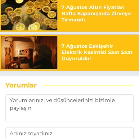
7 Ağustos Altın Fiyatları
Hafta Kapanışında Zirveye
Tırmandı
7 Ağustos Eskişehir
Elektrik Kesintisi Saat Saat
Duyuruldu!
Yorumlar