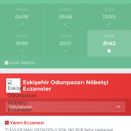
İMSAK
GÜNEŞ
ÖĞLE
04:18
05:56
13:09
İKINDI
AKŞAM
YATSI
16:59
20:11
21:42
Aylık Vakitler
Eskişehir Odunpazarı Nöbetçi
Eczaneler
Yaren Eczanesi
71 EVLER MAH. DEDEOĞLU SOK. NO:30 B Şehir Hastanesi