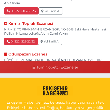
Arkasında
0 (222) 503 88 26
Yol Tarifi Al
Kırmızı Toprak Eczanesi
KIRMIZI TOPRAK MAH. ERCAN SOK. NO:60 B Eski Hava Hastanesi
Poliklinik kapısı sokağı, Alem Cami Yakını
0 (222) 226 22 32
Yol Tarifi Al
Odunpazarı Eczanesi
BÜYÜKDERE MAH. PROF. DR. NABİ AVCI BULVARI NO:21 E TIP
FAKÜLTESİ KARŞISI
Tüm Nöbetçi Eczaneler
0 (505) 506 26 00
Yol Tarifi Al
Serap Eczanesi
YENİDOĞAN MH.ŞEHİT SERKAN ÖZAYDIN CD.8 B ESKİ DEVLET
HAST. DOĞUMEVİ KARŞ.
Eskişehir Haber delilsiz, belgesiz haber yapmayan tek
0 (222) 237 75 17
Yol Tarifi Al
Eskişehir haber sitesi. Doğru, hakkaniyet ve gerçeklik