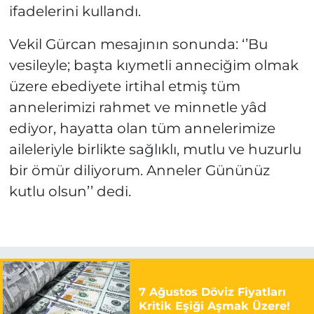
ifadelerini kullandı.
Vekil Gürcan mesajının sonunda: ‘’Bu
vesileyle; başta kıymetli anneciğim olmak
üzere ebediyete irtihal etmiş tüm
annelerimizi rahmet ve minnetle yâd
ediyor, hayatta olan tüm annelerimize
aileleriyle birlikte sağlıklı, mutlu ve huzurlu
bir ömür diliyorum. Anneler Gününüz
kutlu olsun’’ dedi.
7 Ağustos Döviz Fiyatları
Kritik Eşiği Aşmak Üzere!