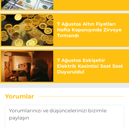
7 Ağustos Altın Fiyatları
Hafta Kapanışında Zirveye
Tırmandı
7 Ağustos Eskişehir
Elektrik Kesintisi Saat Saat
Duyuruldu!
Yorumlar