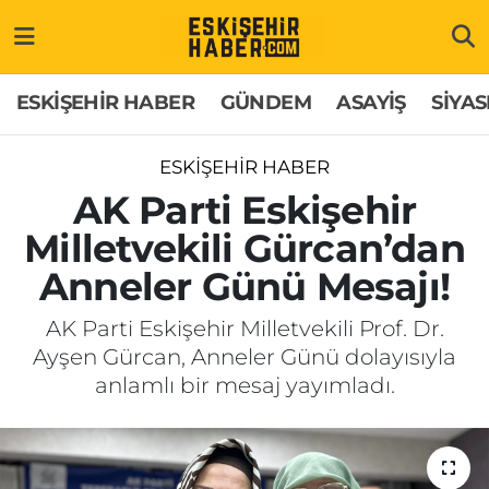
ESKİŞEHİR HABER
Gizlilik Politikası
Odunpazarı Hava Durumu
ESKİŞEHİR HABER
GÜNDEM
ASAYİŞ
SİYAS
GÜNDEM
Hakkımızda
Odunpazarı Trafik Yoğunluk Haritası
ESKİŞEHİR HABER
ASAYİŞ
İletişim
Süper Lig Puan Durumu ve Fikstür
AK Parti Eskişehir
Milletvekili Gürcan’dan
SİYASET
Künye
Tüm Manşetler
Anneler Günü Mesajı!
EKONOMİ
Son Dakika Haberleri
AK Parti Eskişehir Milletvekili Prof. Dr.
Ayşen Gürcan, Anneler Günü dolayısıyla
SAĞLIK
Haber Arşivi
anlamlı bir mesaj yayımladı.
EĞİTİM
SPOR