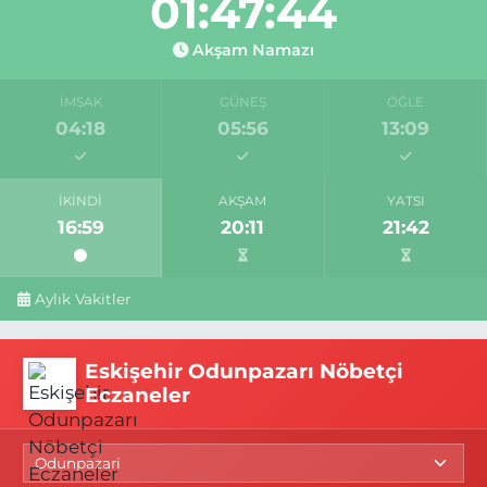
01:47:43
Akşam Namazı
İMSAK
GÜNEŞ
ÖĞLE
04:18
05:56
13:09
İKINDI
AKŞAM
YATSI
16:59
20:11
21:42
Aylık Vakitler
Eskişehir Odunpazarı Nöbetçi
Eczaneler