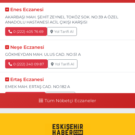
Enes Eczanesi
AKARBAŞI MAH. ŞEHİT ZEYNEL TOKÖZ SOK. NO:39 A ÖZEL
ANADOLU HASTANESİ ACİL ÇIKIŞI KARŞISI
0 (222) 405 76 69
Yol Tarifi Al
Neşe Eczanesi
GÖKMEYDAN MAH. ULUS CAD. NO:51 A
0 (222) 240 09 87
Yol Tarifi Al
Ertaş Eczanesi
EMEK MAH. ERTAŞ CAD. NO:182 A
0 (541) 531 74 48
Yol Tarifi Al
Tüm Nöbetçi Eczaneler
Seda Eczanesi
KIRMIZITOPRAK MH.ERCAN SK.NO:14 ESKİ ASKER HASTANESİ
YAN SOKAĞI POLİKLİNİK KAPISI TAM KARŞISI I
0 (222) 225 92 45
Yol Tarifi Al