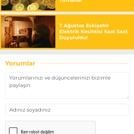
Tırmandı
7 Ağustos Eskişehir
Elektrik Kesintisi Saat Saat
Duyuruldu!
Yorumlar