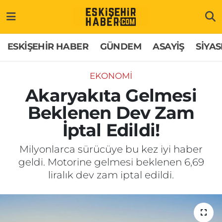
ESKİŞEHİR HABER
Gizlilik Politikası
Odunpazarı Hava Durumu
ESKİŞEHİR HABER
GÜNDEM
ASAYİŞ
SİYAS
GÜNDEM
Hakkımızda
Odunpazarı Trafik Yoğunluk Haritası
EKONOMİ
ASAYİŞ
İletişim
Süper Lig Puan Durumu ve Fikstür
Akaryakıta Gelmesi
Beklenen Dev Zam
SİYASET
Künye
Tüm Manşetler
İptal Edildi!
EKONOMİ
Son Dakika Haberleri
Milyonlarca sürücüye bu kez iyi haber
geldi. Motorine gelmesi beklenen 6,69
SAĞLIK
Haber Arşivi
liralık dev zam iptal edildi.
EĞİTİM
SPOR