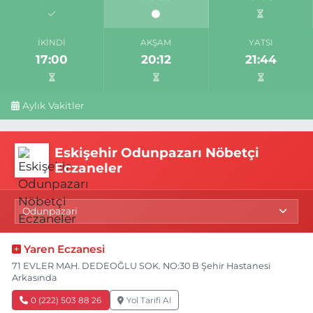
İKINDI
AKŞAM
YATSI
17:00
20:12
21:44
Aylık Vakitler
Eskişehir Odunpazarı Nöbetçi
Eczaneler
Yaren Eczanesi
71 EVLER MAH. DEDEOĞLU SOK. NO:30 B Şehir Hastanesi
Arkasında
0 (222) 503 88 26
Yol Tarifi Al