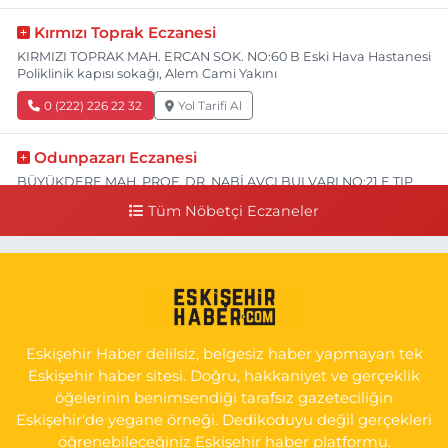
Kırmızı Toprak Eczanesi
KIRMIZI TOPRAK MAH. ERCAN SOK. NO:60 B Eski Hava Hastanesi
Poliklinik kapısı sokağı, Alem Cami Yakını
0 (222) 226 22 32
Yol Tarifi Al
Odunpazarı Eczanesi
BÜYÜKDERE MAH. PROF. DR. NABİ AVCI BULVARI NO:21 E TIP
FAKÜLTESİ KARŞISI
Tüm Nöbetçi Eczaneler
0 (505) 506 26 00
Yol Tarifi Al
Serap Eczanesi
YENİDOĞAN MH.ŞEHİT SERKAN ÖZAYDIN CD.8 B ESKİ DEVLET
HAST. DOĞUMEVİ KARŞ.
Eskişehir Haber delilsiz, belgesiz haber yapmayan tek
0 (222) 237 75 17
Yol Tarifi Al
Eskişehir haber sitesi. Doğru, hakkaniyet ve gerçeklik
öğelerinin benimsendiği tarafsız gazeteciliğin
Eskişehir'de yegane örneği. Dedikoduyu değil gerçekleri
öğrenebileceğiniz Eskişehir haber platformu.