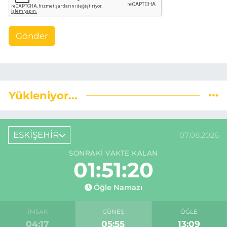
Gönder
Yükleniyor...
ESKİŞEHİR
07.08.2026
SONRAKI VAKTE KALAN
01:51:19
Öğle Namazı
İMSAK
GÜNEŞ
ÖĞLE
04:17
05:55
13:09