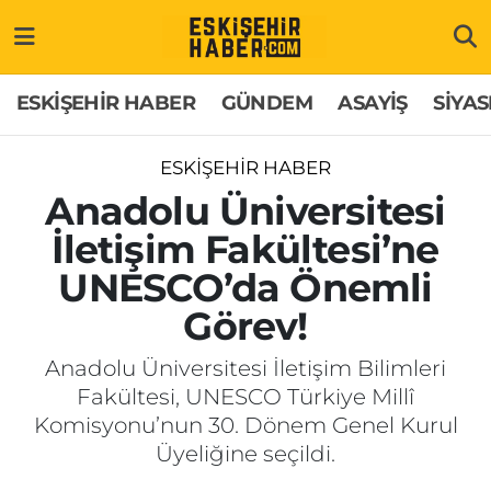
ESKİŞEHİR HABER
Gizlilik Politikası
Odunpazarı Hava Durumu
ESKİŞEHİR HABER
GÜNDEM
ASAYİŞ
SİYAS
GÜNDEM
Hakkımızda
Odunpazarı Trafik Yoğunluk Haritası
ESKİŞEHİR HABER
ASAYİŞ
İletişim
Süper Lig Puan Durumu ve Fikstür
Anadolu Üniversitesi
İletişim Fakültesi’ne
SİYASET
Künye
Tüm Manşetler
UNESCO’da Önemli
EKONOMİ
Son Dakika Haberleri
Görev!
SAĞLIK
Haber Arşivi
Anadolu Üniversitesi İletişim Bilimleri
Fakültesi, UNESCO Türkiye Millî
EĞİTİM
Komisyonu’nun 30. Dönem Genel Kurul
Üyeliğine seçildi.
SPOR