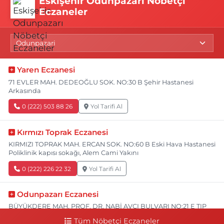
Eskişehir Odunpazarı Nöbetçi
Eczaneler
Yaren Eczanesi
71 EVLER MAH. DEDEOĞLU SOK. NO:30 B Şehir Hastanesi
Arkasında
0 (222) 503 88 26
Yol Tarifi Al
Kırmızı Toprak Eczanesi
KIRMIZI TOPRAK MAH. ERCAN SOK. NO:60 B Eski Hava Hastanesi
Poliklinik kapısı sokağı, Alem Cami Yakını
0 (222) 226 22 32
Yol Tarifi Al
Odunpazarı Eczanesi
BÜYÜKDERE MAH. PROF. DR. NABİ AVCI BULVARI NO:21 E TIP
FAKÜLTESİ KARŞISI
Tüm Nöbetçi Eczaneler