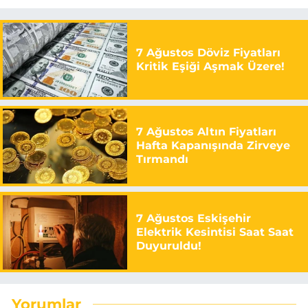
7 Ağustos Döviz Fiyatları
Kritik Eşiği Aşmak Üzere!
7 Ağustos Altın Fiyatları
Hafta Kapanışında Zirveye
Tırmandı
7 Ağustos Eskişehir
Elektrik Kesintisi Saat Saat
Duyuruldu!
Yorumlar