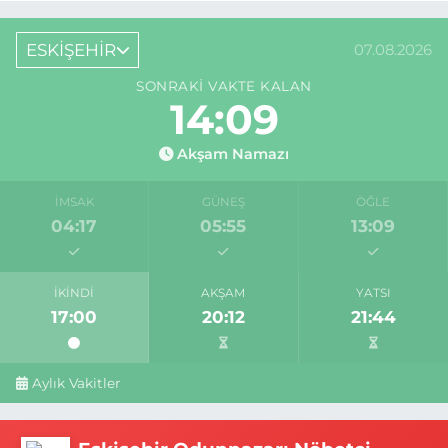
ESKİŞEHİR
07.08.2026
SONRAKI VAKTE KALAN
14:08
Akşam Namazı
İMSAK
GÜNEŞ
ÖĞLE
04:17
05:55
13:09
İKINDI
AKŞAM
YATSI
17:00
20:12
21:44
Aylık Vakitler