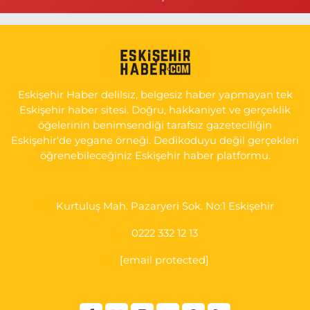
0 (505) 506 26 00
Yol Tarifi Al
Serap Eczanesi
YENİDOĞAN MH.ŞEHİT SERKAN ÖZAYDIN CD.8 B ESKİ DEVLET
HAST. DOĞUMEVİ KARŞ.
Eskişehir Haber delilsiz, belgesiz haber yapmayan tek
0 (222) 237 75 17
Yol Tarifi Al
Eskişehir haber sitesi. Doğru, hakkaniyet ve gerçeklik
öğelerinin benimsendiği tarafsız gazeteciliğin
Eskişehir'de yegane örneği. Dedikoduyu değil gerçekleri
öğrenebileceğiniz Eskişehir haber platformu.
Kurtuluş Mah. Pazaryeri Sok. No:1 Eskişehir
0222 332 12 13
[email protected]