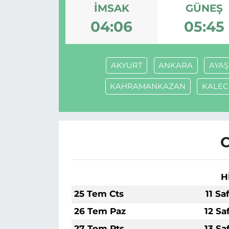
İMSAK
GÜNEŞ
MAGAZİN
04:06
05:45
ESKİŞEHİRSPOR
AKYURT
ANKARA
AYAŞ
KAHRAMANKAZAN
KALEC
H
25 Tem Cts
11 Sa
26 Tem Paz
12 Sa
27 Tem Pts
13 Sa