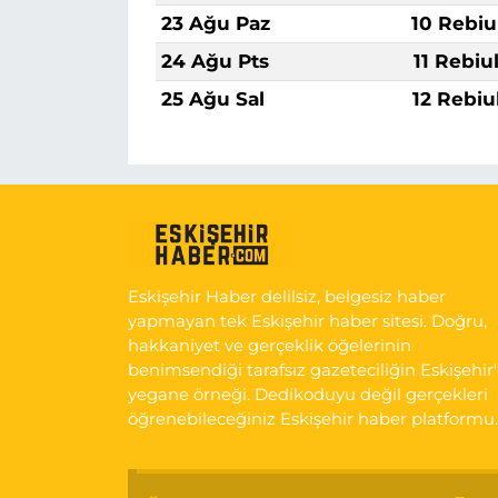
23 Ağu Paz
10 Rebiu
24 Ağu Pts
11 Rebiu
25 Ağu Sal
12 Rebiu
Eskişehir Haber delilsiz, belgesiz haber
yapmayan tek Eskişehir haber sitesi. Doğru,
hakkaniyet ve gerçeklik öğelerinin
benimsendiği tarafsız gazeteciliğin Eskişehir
yegane örneği. Dedikoduyu değil gerçekleri
öğrenebileceğiniz Eskişehir haber platformu.