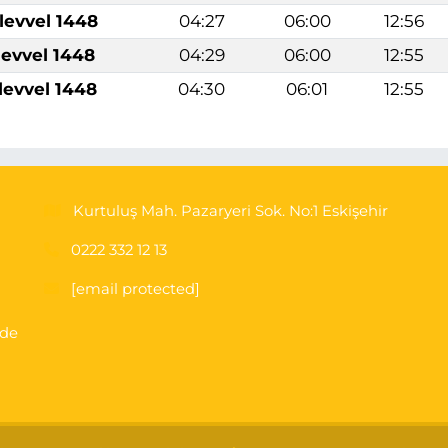
levvel 1448
04:27
06:00
12:56
levvel 1448
04:29
06:00
12:55
levvel 1448
04:30
06:01
12:55
Kurtuluş Mah. Pazaryeri Sok. No:1 Eskişehir
0222 332 12 13
[email protected]
'de