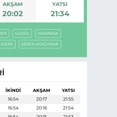
AKŞAM
YATSI
20:02
21:34
REN
GÜDÜL
HAYMANA
IDERE
ŞEREFLİKOÇHİSAR
I
İKINDI
AKŞAM
YATSI
16:54
20:17
21:55
16:54
20:16
21:54
16:54
20:15
21:53