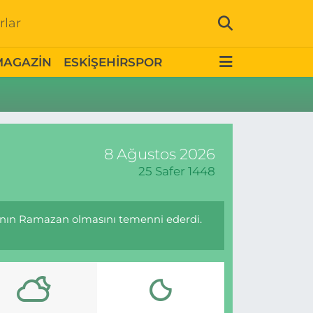
rlar
MAGAZİN
ESKİŞEHİRSPOR
8 Ağustos 2026
25 Safer 1448
ının Ramazan olmasını temenni ederdi.