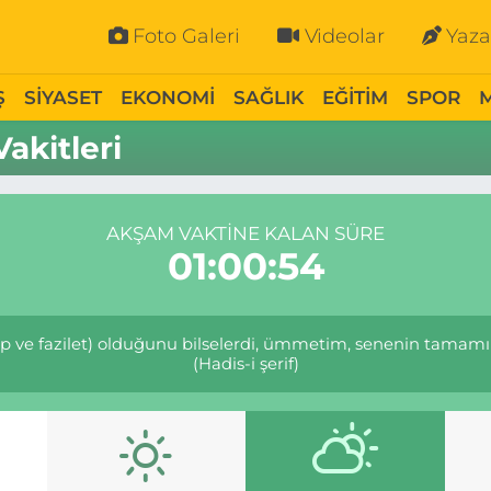
Foto Galeri
Videolar
Yaza
Ş
SİYASET
EKONOMİ
SAĞLIK
EĞİTİM
SPOR
kitleri
AKŞAM VAKTINE KALAN SÜRE
01:00:54
ap ve fazilet) olduğunu bilselerdi, ümmetim, senenin tamam
(Hadis-i şerif)