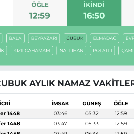
ÖĞLE
İKINDI
12:59
16:50
BALA
BEYPAZARI
CUBUK
ELMADAĞ
EV
İK
KIZILCAHAMAM
NALLIHAN
POLATLI
ÇAML
CUBUK AYLIK NAMAZ VAKITLER
İCRİ
İMSAK
GÜNEŞ
ÖĞLE
fer 1448
03:46
05:32
12:59
fer 1448
03:47
05:33
12:59
fer 1448
03:49
05:34
12:59