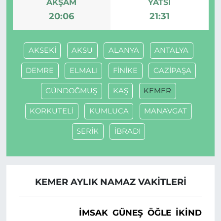
AKŞAM
YATSI
20:06
21:31
AKSEKİ
AKSU
ALANYA
ANTALYA
DEMRE
ELMALI
FİNİKE
GAZİPAŞA
GÜNDOĞMUŞ
KAŞ
KEMER
KORKUTELİ
KUMLUCA
MANAVGAT
SERİK
İBRADI
KEMER AYLIK NAMAZ VAKITLERI
İMSAK
GÜNEŞ
ÖĞLE
İKINDI
A