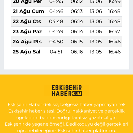
20 Ağu Per
04:45
06:12
13:06
16:49
1
21 Ağu Cum
04:46
06:13
13:06
16:48
1
22 Ağu Cts
04:48
06:14
13:06
16:48
1
23 Ağu Paz
04:49
06:14
13:06
16:47
1
24 Ağu Pts
04:50
06:15
13:05
16:46
1
25 Ağu Sal
04:51
06:16
13:05
16:46
1
Eskişehir Haber delilsiz, belgesiz haber yapmayan tek
Eskişehir haber sitesi. Doğru, hakkaniyet ve gerçeklik
öğelerinin benimsendiği tarafsız gazeteciliğin
Eskişehir'de yegane örneği. Dedikoduyu değil gerçekleri
öğrenebileceğiniz Eskişehir haber platformu.