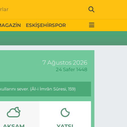
rlar
MAGAZİN
ESKİŞEHİRSPOR
7 Ağustos 2026
24 Safer 1448
larını sever. (Âl-i İmrân Sûresi, 159)
AKŞAM
YATSI