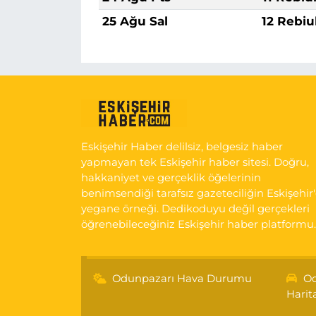
25 Ağu Sal
12 Rebiu
Eskişehir Haber delilsiz, belgesiz haber
yapmayan tek Eskişehir haber sitesi. Doğru,
hakkaniyet ve gerçeklik öğelerinin
benimsendiği tarafsız gazeteciliğin Eskişehir
yegane örneği. Dedikoduyu değil gerçekleri
öğrenebileceğiniz Eskişehir haber platformu.
Odunpazarı Hava Durumu
Od
Harit