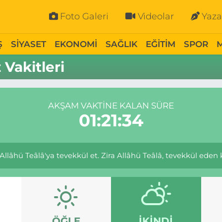
Foto Galeri
Videolar
Yaza
Ş
SİYASET
EKONOMİ
SAĞLIK
EĞİTİM
SPOR
Vakitleri
AKŞAM VAKTINE KALAN SÜRE
01:21:34
âhü Teâlâ'ya tevekkül et. Zira Allâhü Teâlâ, tevekkül eden kul
ÖĞLE
İKINDI