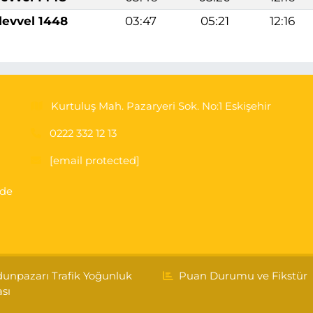
levvel 1448
03:47
05:21
12:16
Kurtuluş Mah. Pazaryeri Sok. No:1 Eskişehir
0222 332 12 13
[email protected]
'de
unpazarı Trafik Yoğunluk
Puan Durumu ve Fikstür
ası