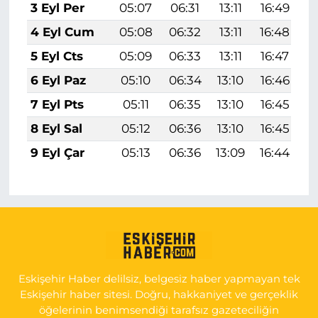
3 Eyl Per
05:07
06:31
13:11
16:49
1
4 Eyl Cum
05:08
06:32
13:11
16:48
1
5 Eyl Cts
05:09
06:33
13:11
16:47
1
6 Eyl Paz
05:10
06:34
13:10
16:46
1
7 Eyl Pts
05:11
06:35
13:10
16:45
1
8 Eyl Sal
05:12
06:36
13:10
16:45
1
9 Eyl Çar
05:13
06:36
13:09
16:44
1
Eskişehir Haber delilsiz, belgesiz haber yapmayan tek
Eskişehir haber sitesi. Doğru, hakkaniyet ve gerçeklik
öğelerinin benimsendiği tarafsız gazeteciliğin