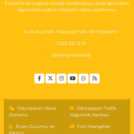
Eskişehir'de yegane örneği. Dedikoduyu değil gerçekleri
öğrenebileceğiniz Eskişehir haber platformu.
Kurtuluş Mah. Pazaryeri Sok. No:1 Eskişehir
0222 332 12 13
[email protected]
Odunpazarı Hava
Odunpazarı Trafik
Durumu
Yoğunluk Haritası
Puan Durumu ve
Tüm Manşetler
Fikstür