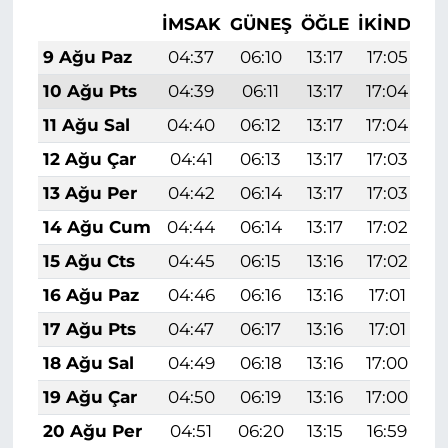
İMSAK
GÜNEŞ
ÖĞLE
İKINDI
A
9 Ağu Paz
04:37
06:10
13:17
17:05
2
10 Ağu Pts
04:39
06:11
13:17
17:04
2
11 Ağu Sal
04:40
06:12
13:17
17:04
2
12 Ağu Çar
04:41
06:13
13:17
17:03
2
13 Ağu Per
04:42
06:14
13:17
17:03
2
14 Ağu Cum
04:44
06:14
13:17
17:02
2
15 Ağu Cts
04:45
06:15
13:16
17:02
2
16 Ağu Paz
04:46
06:16
13:16
17:01
2
17 Ağu Pts
04:47
06:17
13:16
17:01
2
18 Ağu Sal
04:49
06:18
13:16
17:00
2
19 Ağu Çar
04:50
06:19
13:16
17:00
2
20 Ağu Per
04:51
06:20
13:15
16:59
2