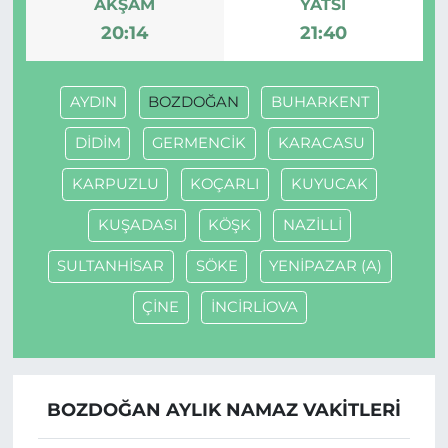
AKŞAM
YATSI
20:14
21:40
AYDIN
BOZDOĞAN
BUHARKENT
DİDİM
GERMENCİK
KARACASU
KARPUZLU
KOÇARLI
KUYUCAK
KUŞADASI
KÖŞK
NAZİLLİ
SULTANHİSAR
SÖKE
YENİPAZAR (A)
ÇİNE
İNCİRLİOVA
BOZDOĞAN AYLIK NAMAZ VAKITLERI