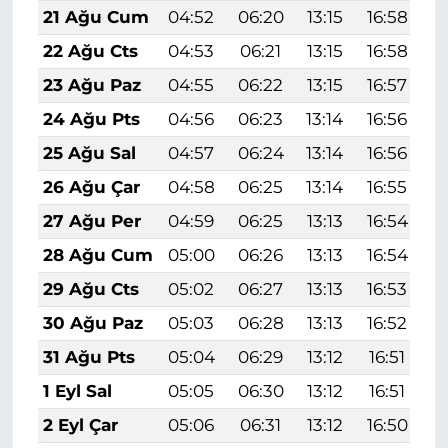
21 Ağu Cum
04:52
06:20
13:15
16:58
2
22 Ağu Cts
04:53
06:21
13:15
16:58
1
23 Ağu Paz
04:55
06:22
13:15
16:57
1
24 Ağu Pts
04:56
06:23
13:14
16:56
1
25 Ağu Sal
04:57
06:24
13:14
16:56
1
26 Ağu Çar
04:58
06:25
13:14
16:55
1
27 Ağu Per
04:59
06:25
13:13
16:54
1
28 Ağu Cum
05:00
06:26
13:13
16:54
1
29 Ağu Cts
05:02
06:27
13:13
16:53
1
30 Ağu Paz
05:03
06:28
13:13
16:52
1
31 Ağu Pts
05:04
06:29
13:12
16:51
1
1 Eyl Sal
05:05
06:30
13:12
16:51
1
2 Eyl Çar
05:06
06:31
13:12
16:50
1