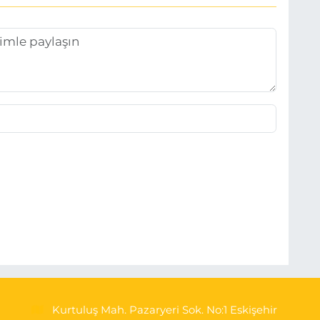
Kurtuluş Mah. Pazaryeri Sok. No:1 Eskişehir