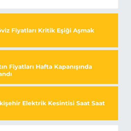
iz Fiyatları Kritik Eşiği Aşmak
ın Fiyatları Hafta Kapanışında
andı
işehir Elektrik Kesintisi Saat Saat