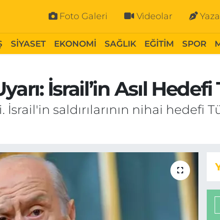
Foto Galeri
Videolar
Yaza
Ş
SİYASET
EKONOMİ
SAĞLIK
EĞİTİM
SPOR
arı: İsrail’in Asıl Hedefi
 İsrail'in saldırılarının nihai hedefi T