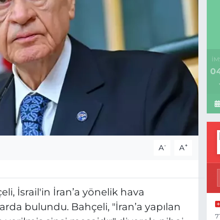
İM
04
-
+
A
A
, İsrail'in İran’a yönelik hava
alarda bulundu. Bahçeli, "İran’a yapılan
7