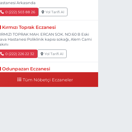
astanesi Arkasında
0 (222) 503 88 26
Yol Tarifi Al
Kırmızı Toprak Eczanesi
IRMIZI TOPRAK MAH. ERCAN SOK. NO:60 B Eski
ava Hastanesi Poliklinik kapısı sokağı, Alem Cami
akını
0 (222) 226 22 32
Yol Tarifi Al
Odunpazarı Eczanesi
ÜYÜKDERE MAH. PROF. DR. NABİ AVCI BULVARI
Tüm Nöbetçi Eczaneler
O:21 E TIP FAKÜLTESİ KARŞISI
0 (505) 506 26 00
Yol Tarifi Al
Serap Eczanesi
ENİDOĞAN MH.ŞEHİT SERKAN ÖZAYDIN CD.8 B
SKİ DEVLET HAST. DOĞUMEVİ KARŞ.
0 (222) 237 75 17
Yol Tarifi Al