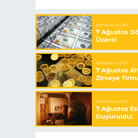
EDITÖRÜN SEÇTIĞI
7 Ağustos Döv
Üzere!
EDITÖRÜN SEÇTIĞI
7 Ağustos Alt
Zirveye Tırm
EDITÖRÜN SEÇTIĞI
7 Ağustos Esk
Duyuruldu!