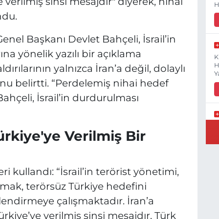
verilmiş sinsi mesajdır" diyerek, nihai
H
ndu.
Genel Başkanı Devlet Bahçeli, İsrail’in
ına yönelik yazılı bir açıklama
K
H
ldırılarının yalnızca İran’a değil, dolaylı
Y
nu belirtti. “Perdelemiş nihai hedef
Bahçeli, İsrail’in durdurulması
B
ürkiye'ye Verilmiş Bir
N
 kullandı: “İsrail’in terörist yönetimi,
mak, terörsüz Türkiye hedefini
Y
E
rlendirmeye çalışmaktadır. İran’a
rkiye’ye verilmiş sinsi mesajdır. Türk