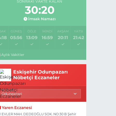
SONRAKI VAKTE KALAN
30:19
İmsak Namazı
SAK
GÜNEŞ
ÖĞLE
İKINDI
AKŞAM
YATSI
:18
05:56
13:09
16:59
20:11
21:42
Aylık Vakitler
Eskişehir Odunpazarı
Nöbetçi Eczaneler
Yaren Eczanesi
1 EVLER MAH. DEDEOĞLU SOK. NO:30 B Şehir