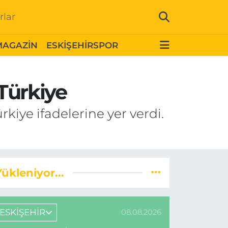
rlar
MAGAZİN
ESKİŞEHİRSPOR
 Türkiye
ürkiye ifadelerine yer verdi.
Yükleniyor...
ESKİŞEHİR
08.08.2026