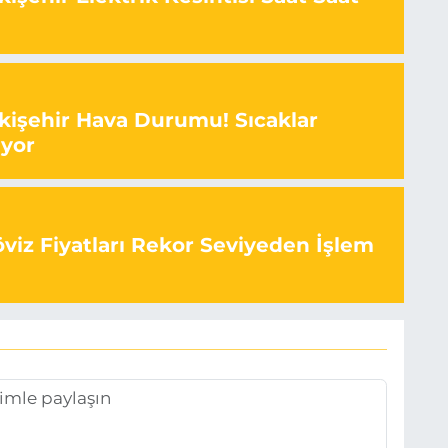
kişehir Hava Durumu! Sıcaklar
ıyor
viz Fiyatları Rekor Seviyeden İşlem