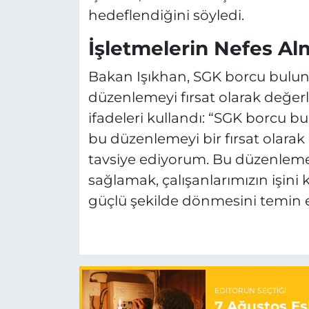
hedeflendiğini söyledi.
İşletmelerin Nefes Al
Bakan Işıkhan, SGK borcu buluna
düzenlemeyi fırsat olarak değerl
ifadeleri kullandı: “SGK borcu bu
bu düzenlemeyi bir fırsat olarak
tavsiye ediyorum. Bu düzenlemel
sağlamak, çalışanlarımızın işin
güçlü şekilde dönmesini temin e
EDITÖRÜN SEÇTIĞI
7 Ağustos Esk