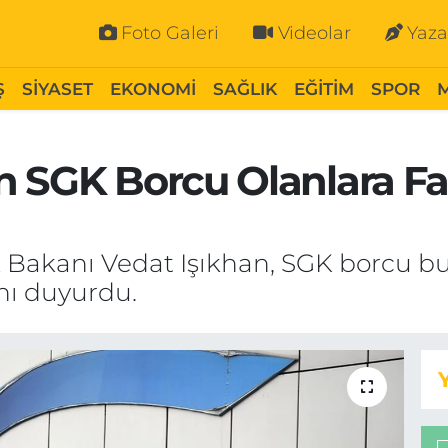
Foto Galeri
Videolar
Yaza
Ş
SİYASET
EKONOMİ
SAĞLIK
EĞİTİM
SPOR
 SGK Borcu Olanlara Fai
 Bakanı Vedat Işıkhan, SGK borcu bul
ını duyurdu.