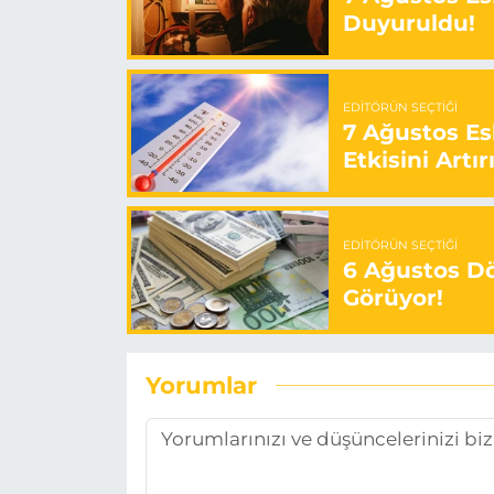
Duyuruldu!
EDITÖRÜN SEÇTIĞI
7 Ağustos Es
Etkisini Artır
EDITÖRÜN SEÇTIĞI
6 Ağustos Dö
Görüyor!
Yorumlar