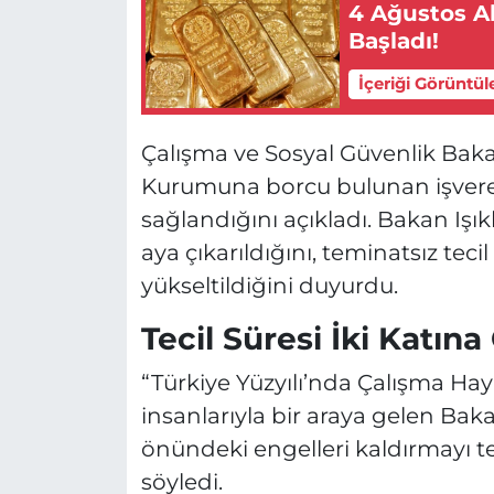
4 Ağustos Al
Başladı!
İçeriği Görüntül
Çalışma ve Sosyal Güvenlik Baka
Kurumuna borcu bulunan işverenl
sağlandığını açıkladı. Bakan Işık
aya çıkarıldığını, teminatsız tecil
yükseltildiğini duyurdu.
Tecil Süresi İki Katına 
“Türkiye Yüzyılı’nda Çalışma Ha
insanlarıyla bir araya gelen Bak
önündeki engelleri kaldırmayı t
söyledi.