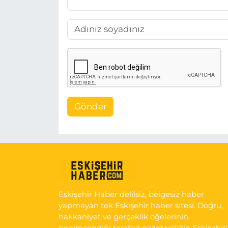
Gönder
Eskişehir Haber delilsiz, belgesiz haber
yapmayan tek Eskişehir haber sitesi. Doğru,
hakkaniyet ve gerçeklik öğelerinin