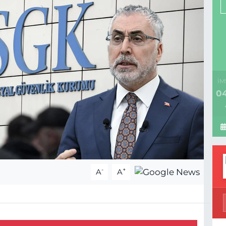
İM
04
-
+
A
A