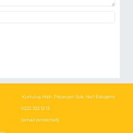
Kurtuluş Mah. Pazaryeri Sok. No:1 Eskişehir
0222 332 12 13
[email protected]