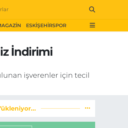
rlar
MAGAZİN
ESKİŞEHİRSPOR
z İndirimi
unan işverenler için tecil
Yükleniyor...