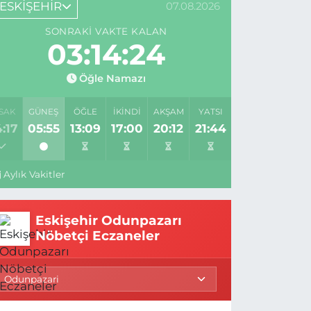
ESKİŞEHİR
07.08.2026
SONRAKI VAKTE KALAN
03:14:23
Öğle Namazı
SAK
GÜNEŞ
ÖĞLE
İKINDI
AKŞAM
YATSI
:17
05:55
13:09
17:00
20:12
21:44
Aylık Vakitler
Eskişehir Odunpazarı
Nöbetçi Eczaneler