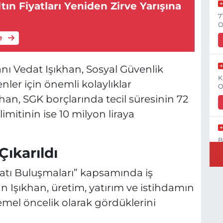
tın Fiyatları Yeniden Zirve Yarışına
7
O
e
nı Vedat Işıkhan, Sosyal Güvenlik
K
er için önemli kolaylıklar
O
han, SGK borçlarında tecil süresinin 72
 limitinin ise 10 milyon liraya
B
Çıkarıldı
N
yatı Buluşmaları” kapsamında iş
an Işıkhan, üretim, yatırım ve istihdamın
emel öncelik olarak gördüklerini
Y
C