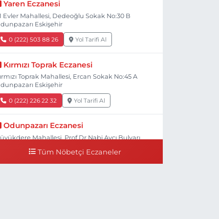
Yaren Eczanesi
1 Evler Mahallesi, Dedeoğlu Sokak No:30 B
dunpazarı Eskişehir
0 (222) 503 88 26
Yol Tarifi Al
Kırmızı Toprak Eczanesi
ırmızı Toprak Mahallesi, Ercan Sokak No:45 A
dunpazarı Eskişehir
0 (222) 226 22 32
Yol Tarifi Al
Odunpazarı Eczanesi
üyükdere Mahallesi, Prof.Dr.Nabi Avcı Bulvarı
o:21 E Odunpazarı Eskişehir
Tüm Nöbetçi Eczaneler
0 (505) 506 26 00
Yol Tarifi Al
Serap Eczanesi
enidoğan Mahallesi, Şehit Serkan Özaydın
addesi No:8 B Odunpazarı Eskişehir