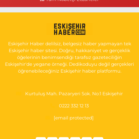
0 (505) 506 26 00
Yol Tarifi Al
Serap Eczanesi
YENİDOĞAN MH.ŞEHİT SERKAN ÖZAYDIN CD.8 B ESKİ DEVLET
HAST. DOĞUMEVİ KARŞ.
Eskişehir Haber delilsiz, belgesiz haber yapmayan tek
0 (222) 237 75 17
Yol Tarifi Al
Eskişehir haber sitesi. Doğru, hakkaniyet ve gerçeklik
öğelerinin benimsendiği tarafsız gazeteciliğin
Eskişehir'de yegane örneği. Dedikoduyu değil gerçekleri
öğrenebileceğiniz Eskişehir haber platformu.
Kurtuluş Mah. Pazaryeri Sok. No:1 Eskişehir
0222 332 12 13
[email protected]