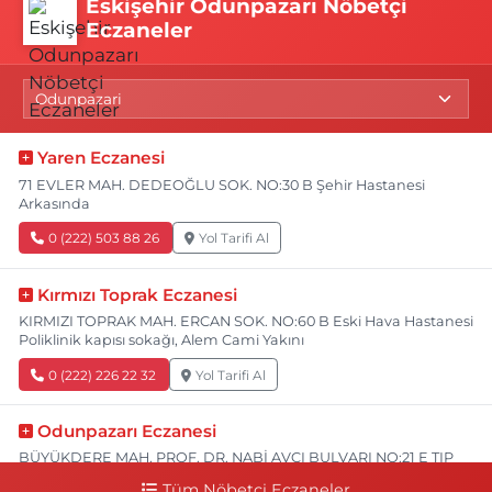
Eskişehir Odunpazarı Nöbetçi
Eczaneler
Yaren Eczanesi
71 EVLER MAH. DEDEOĞLU SOK. NO:30 B Şehir Hastanesi
Arkasında
0 (222) 503 88 26
Yol Tarifi Al
Kırmızı Toprak Eczanesi
KIRMIZI TOPRAK MAH. ERCAN SOK. NO:60 B Eski Hava Hastanesi
Poliklinik kapısı sokağı, Alem Cami Yakını
0 (222) 226 22 32
Yol Tarifi Al
Odunpazarı Eczanesi
BÜYÜKDERE MAH. PROF. DR. NABİ AVCI BULVARI NO:21 E TIP
FAKÜLTESİ KARŞISI
Tüm Nöbetçi Eczaneler