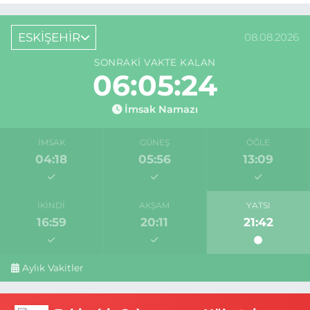
ESKİŞEHİR
08.08.2026
SONRAKI VAKTE KALAN
06:05:23
İmsak Namazı
İMSAK
GÜNEŞ
ÖĞLE
04:18
05:56
13:09
İKINDI
AKŞAM
YATSI
16:59
20:11
21:42
Aylık Vakitler