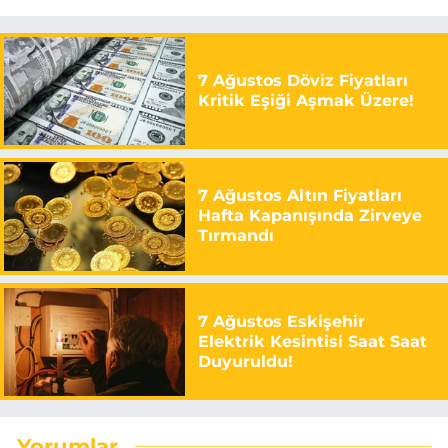
7 Ağustos Döviz Fiyatları
Kritik Eşiği Aşmak Üzere!
7 Ağustos Altın Fiyatları
Hafta Kapanışında Zirveye
Tırmandı
7 Ağustos Eskişehir
Elektrik Kesintisi Saat Saat
Duyuruldu!
Yorumlar