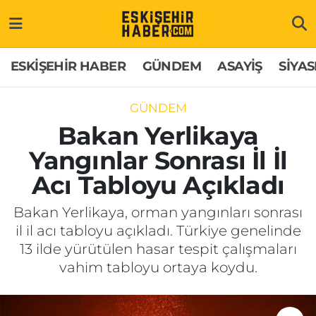
ESKİŞEHİR HABER
Gizlilik Politikası
Odunpazarı Hava Durumu
ESKİŞEHİR HABER
GÜNDEM
ASAYİŞ
SİYAS
GÜNDEM
Hakkımızda
Odunpazarı Trafik Yoğunluk Haritası
GÜNDEM
ASAYİŞ
İletişim
Süper Lig Puan Durumu ve Fikstür
Bakan Yerlikaya
Yangınlar Sonrası İl İl
SİYASET
Künye
Tüm Manşetler
Acı Tabloyu Açıkladı
EKONOMİ
Son Dakika Haberleri
Bakan Yerlikaya, orman yangınları sonrası
il il acı tabloyu açıkladı. Türkiye genelinde
SAĞLIK
Haber Arşivi
13 ilde yürütülen hasar tespit çalışmaları
vahim tabloyu ortaya koydu.
EĞİTİM
SPOR