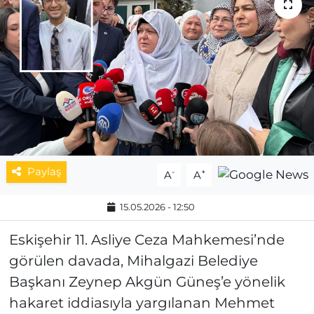
MAGAZİN
ESKİŞEHİRSPOR
Paylaş
-
+
A
A
15.05.2026 - 12:50
Eskişehir 11. Asliye Ceza Mahkemesi’nde
görülen davada, Mihalgazi Belediye
Başkanı Zeynep Akgün Güneş’e yönelik
hakaret iddiasıyla yargılanan Mehmet