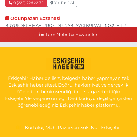
0 (222) 226 22 32
Yol Tarifi Al
Odunpazarı Eczanesi
BÜYÜKDERE MAH. PROF. DR. NABİ AVCI BULVARI NO:21 E TIP
FAKÜLTESİ KARŞISI
Tüm Nöbetçi Eczaneler
0 (505) 506 26 00
Yol Tarifi Al
Serap Eczanesi
YENİDOĞAN MH.ŞEHİT SERKAN ÖZAYDIN CD.8 B ESKİ DEVLET
HAST. DOĞUMEVİ KARŞ.
Eskişehir Haber delilsiz, belgesiz haber yapmayan tek
0 (222) 237 75 17
Yol Tarifi Al
Eskişehir haber sitesi. Doğru, hakkaniyet ve gerçeklik
öğelerinin benimsendiği tarafsız gazeteciliğin
Eskişehir'de yegane örneği. Dedikoduyu değil gerçekleri
öğrenebileceğiniz Eskişehir haber platformu.
Kurtuluş Mah. Pazaryeri Sok. No:1 Eskişehir