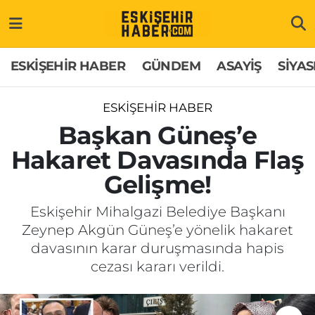
ESKİŞEHİR HABER
Gizlilik Politikası
Odunpazarı Hava Durumu
ESKİŞEHİR HABER
GÜNDEM
ASAYİŞ
SİYAS
GÜNDEM
Hakkımızda
Odunpazarı Trafik Yoğunluk Haritası
ESKİŞEHİR HABER
ASAYİŞ
İletişim
Süper Lig Puan Durumu ve Fikstür
Başkan Güneş’e
Hakaret Davasında Flaş
SİYASET
Künye
Tüm Manşetler
Gelişme!
EKONOMİ
Son Dakika Haberleri
Eskişehir Mihalgazi Belediye Başkanı
Zeynep Akgün Güneş’e yönelik hakaret
SAĞLIK
Haber Arşivi
davasının karar duruşmasında hapis
cezası kararı verildi.
EĞİTİM
SPOR