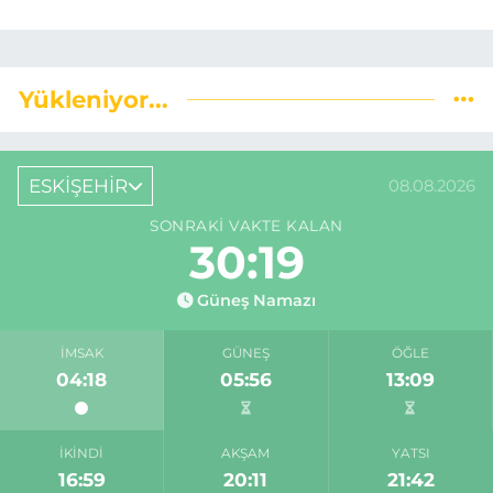
Yükleniyor...
ESKİŞEHİR
08.08.2026
SONRAKI VAKTE KALAN
30:18
Güneş Namazı
İMSAK
GÜNEŞ
ÖĞLE
04:18
05:56
13:09
İKINDI
AKŞAM
YATSI
16:59
20:11
21:42