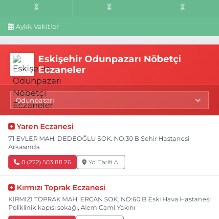
Aylık Vakitler
Eskişehir Odunpazarı Nöbetçi
Eczaneler
Yaren Eczanesi
71 EVLER MAH. DEDEOĞLU SOK. NO:30 B Şehir Hastanesi
Arkasında
0 (222) 503 88 26
Yol Tarifi Al
Kırmızı Toprak Eczanesi
KIRMIZI TOPRAK MAH. ERCAN SOK. NO:60 B Eski Hava Hastanesi
Poliklinik kapısı sokağı, Alem Cami Yakını