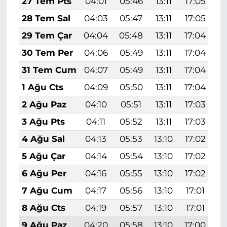
27 Tem Pts
04:01
05:46
13:11
17:05
2
28 Tem Sal
04:03
05:47
13:11
17:05
2
29 Tem Çar
04:04
05:48
13:11
17:04
2
30 Tem Per
04:06
05:49
13:11
17:04
2
31 Tem Cum
04:07
05:49
13:11
17:04
2
1 Ağu Cts
04:09
05:50
13:11
17:04
2
2 Ağu Paz
04:10
05:51
13:11
17:03
2
3 Ağu Pts
04:11
05:52
13:11
17:03
2
4 Ağu Sal
04:13
05:53
13:10
17:02
2
5 Ağu Çar
04:14
05:54
13:10
17:02
2
6 Ağu Per
04:16
05:55
13:10
17:02
2
7 Ağu Cum
04:17
05:56
13:10
17:01
2
8 Ağu Cts
04:19
05:57
13:10
17:01
2
9 Ağu Paz
04:20
05:58
13:10
17:00
2