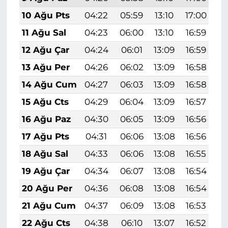
10 Ağu Pts
04:22
05:59
13:10
17:00
2
11 Ağu Sal
04:23
06:00
13:10
16:59
2
12 Ağu Çar
04:24
06:01
13:09
16:59
2
13 Ağu Per
04:26
06:02
13:09
16:58
2
14 Ağu Cum
04:27
06:03
13:09
16:58
2
15 Ağu Cts
04:29
06:04
13:09
16:57
2
16 Ağu Paz
04:30
06:05
13:09
16:56
2
17 Ağu Pts
04:31
06:06
13:08
16:56
2
18 Ağu Sal
04:33
06:06
13:08
16:55
2
19 Ağu Çar
04:34
06:07
13:08
16:54
1
20 Ağu Per
04:36
06:08
13:08
16:54
1
21 Ağu Cum
04:37
06:09
13:08
16:53
1
22 Ağu Cts
04:38
06:10
13:07
16:52
1