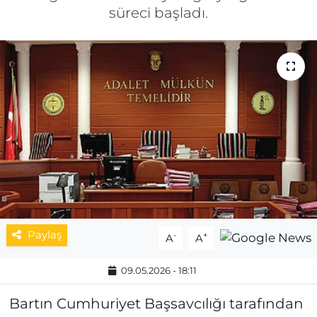
süreci başladı.
MAGAZİN
ESKİŞEHİRSPOR
Paylaş
-
+
A
A
09.05.2026 - 18:11
Bartın Cumhuriyet Başsavcılığı tarafından