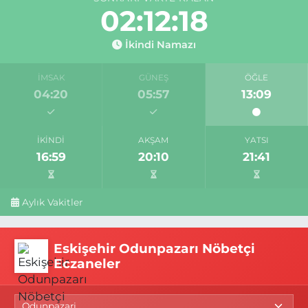
02:12:17
İkindi Namazı
İMSAK
GÜNEŞ
ÖĞLE
04:20
05:57
13:09
İKINDI
AKŞAM
YATSI
16:59
20:10
21:41
Aylık Vakitler
Eskişehir Odunpazarı Nöbetçi
Eczaneler