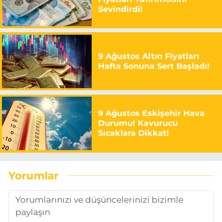
Sevindirdi!
9 Ağustos Altın Fiyatları
Hafta Sonuna Sert Başladı!
9 Ağustos Eskişehir Hava
Durumu! Kavurucu
Sıcaklara Dikkat!
Yorumlar