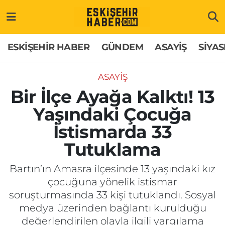
ESKİŞEHİR HABER
Gizlilik Politikası
Odunpazarı Hava Durumu
ESKİŞEHİR HABER
GÜNDEM
ASAYİŞ
SİYAS
GÜNDEM
Hakkımızda
Odunpazarı Trafik Yoğunluk Haritası
ASAYİŞ
ASAYİŞ
İletişim
Süper Lig Puan Durumu ve Fikstür
Bir İlçe Ayağa Kalktı! 13
Yaşındaki Çocuğa
SİYASET
Künye
Tüm Manşetler
İstismarda 33
EKONOMİ
Son Dakika Haberleri
Tutuklama
SAĞLIK
Haber Arşivi
Bartın’ın Amasra ilçesinde 13 yaşındaki kız
çocuğuna yönelik istismar
EĞİTİM
soruşturmasında 33 kişi tutuklandı. Sosyal
medya üzerinden bağlantı kurulduğu
SPOR
değerlendirilen olayla ilgili yargılama