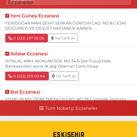
Yeni Güneş Eczanesi
YENİDOĞAN MAH. ŞEHİT SERKAN ÖZAYDIN CAD. NO:8 C ESKİ
DOĞUMEVİ VE DEVLET HASTANESİ KARŞISI
0 (222) 237 05 06
Yol Tarifi Al
Adalar Eczanesi
İSTİKLAL MAH. AKINLAR SOK. NO:34 B Şair Fuzuli Halk
Bankasından sonra ilk sağ Yalaman Cami hizası
0 (222) 205 00 84
Yol Tarifi Al
Bal Eczanesi
VİŞNELİK MH. ÖĞRETMENLER CAD. NO:78 C Vişnelik Tramvay
durağının 100 metre ilerisi (Çalışanlar Caddesine giderken),
Tüm Nöbetçi Eczaneler
NUH'UN GEMİSİ Veteriner Kliniğinin yanı,ı
0 (222) 225 50 00
Yol Tarifi Al
Selen Eczanesi