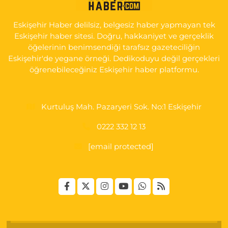
GÜLTEPE MAH. HALK CAD. NO:107 C
Eskişehir Haber delilsiz, belgesiz haber yapmayan tek
0 (222) 250 40 50
Yol Tarifi Al
Eskişehir haber sitesi. Doğru, hakkaniyet ve gerçeklik
öğelerinin benimsendiği tarafsız gazeteciliğin
Bizim Eczanesi
Eskişehir'de yegane örneği. Dedikoduyu değil gerçekleri
EMEK MAH. ERTAŞ CAD.NO:12 A Küçük Sanayi girişi Tarım Kredi
öğrenebileceğiniz Eskişehir haber platformu.
Koop. Market yanı
0 (222) 250 87 69
Yol Tarifi Al
Kurtuluş Mah. Pazaryeri Sok. No:1 Eskişehir
0222 332 12 13
[email protected]