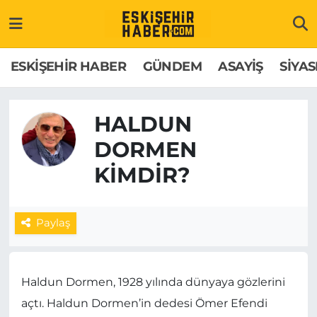
ESKİŞEHİR HABER
Gizlilik Politikası
Odunpazarı Hava Durumu
ESKİŞEHİR HABER
GÜNDEM
ASAYİŞ
SİYAS
GÜNDEM
Hakkımızda
Odunpazarı Trafik Yoğunluk Haritası
HALDUN
ASAYİŞ
İletişim
Süper Lig Puan Durumu ve Fikstür
DORMEN
SİYASET
Künye
Tüm Manşetler
KIMDIR?
EKONOMİ
Son Dakika Haberleri
Paylaş
SAĞLIK
Haber Arşivi
EĞİTİM
Haldun Dormen, 1928 yılında dünyaya gözlerini
açtı. Haldun Dormen’in dedesi Ömer Efendi
SPOR