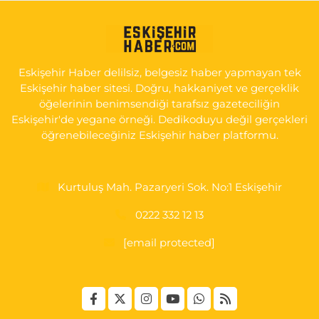
Selen Eczanesi
GÜLTEPE MAH. HALK CAD. NO:107 C
0 (222) 250 40 50
Yol Tarifi Al
Eskişehir Haber delilsiz, belgesiz haber yapmayan tek
Eskişehir haber sitesi. Doğru, hakkaniyet ve gerçeklik
Bizim Eczanesi
öğelerinin benimsendiği tarafsız gazeteciliğin
EMEK MAH. ERTAŞ CAD.NO:12 A Küçük Sanayi girişi Tarım
Eskişehir'de yegane örneği. Dedikoduyu değil gerçekleri
Kredi Koop. Market yanı
öğrenebileceğiniz Eskişehir haber platformu.
0 (222) 250 87 69
Yol Tarifi Al
Kurtuluş Mah. Pazaryeri Sok. No:1 Eskişehir
0222 332 12 13
[email protected]