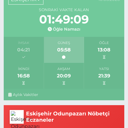
SONRAKI VAKTE KALAN
01:49:08
Öğle Namazı
İMSAK
GÜNEŞ
ÖĞLE
04:21
05:58
13:08
İKINDI
AKŞAM
YATSI
16:58
20:09
21:39
Aylık Vakitler
Eskişehir Odunpazarı Nöbetçi
Eczaneler