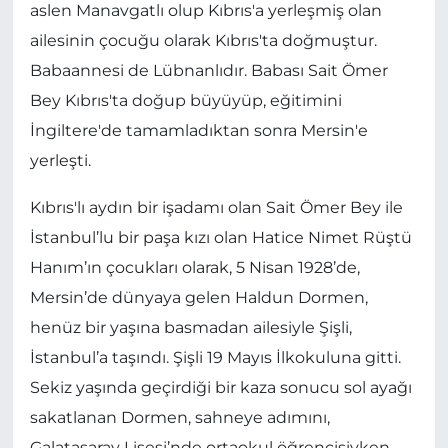
aslen Manavgatlı olup Kıbrıs'a yerleşmiş olan
MAGAZİN
ailesinin çocuğu olarak Kıbrıs'ta doğmuştur.
Babaannesi de Lübnanlıdır. Babası Sait Ömer
ESKİŞEHİRSPOR
Bey Kıbrıs'ta doğup büyüyüp, eğitimini
İngiltere'de tamamladıktan sonra Mersin'e
yerleşti.
Kıbrıs'lı aydın bir işadamı olan Sait Ömer Bey ile
İstanbul’lu bir paşa kızı olan Hatice Nimet Rüştü
Hanım’ın çocukları olarak, 5 Nisan 1928’de,
Mersin’de dünyaya gelen Haldun Dormen,
henüz bir yaşına basmadan ailesiyle Şişli,
İstanbul’a taşındı. Şişli 19 Mayıs İlkokuluna gitti.
Sekiz yaşında geçirdiği bir kaza sonucu sol ayağı
sakatlanan Dormen, sahneye adımını,
Galatasaray Lisesi’nde ortaokul öğrencisiyken