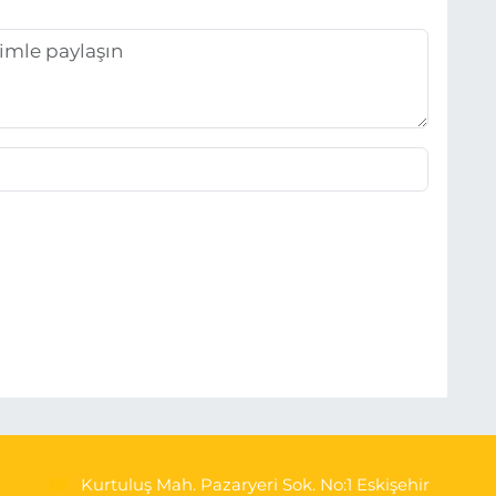
Kurtuluş Mah. Pazaryeri Sok. No:1 Eskişehir