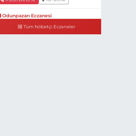
Odunpazarı Eczanesi
ÜYÜKDERE MAH. PROF. DR. NABİ AVCI BULVARI
Tüm Nöbetçi Eczaneler
O:21 E TIP FAKÜLTESİ KARŞISI
0 (505) 506 26 00
Yol Tarifi Al
Serap Eczanesi
ENİDOĞAN MH.ŞEHİT SERKAN ÖZAYDIN CD.8 B
SKİ DEVLET HAST. DOĞUMEVİ KARŞ.
0 (222) 237 75 17
Yol Tarifi Al