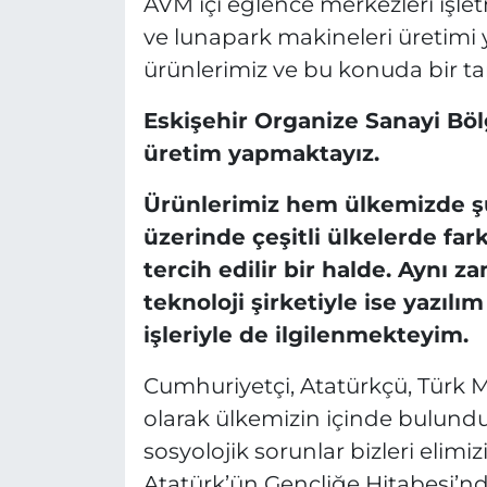
AVM içi eğlence merkezleri işletm
ve lunapark makineleri üretimi
ürünlerimiz ve bu konuda bir tar
Eskişehir Organize Sanayi Bö
üretim yapmaktayız.
Ürünlerimiz hem ülkemizde şu
üzerinde çeşitli ülkelerde fark
tercih edilir bir halde. Aynı
teknoloji şirketiyle ise yazılım
işleriyle de ilgilenmekteyim.
Cumhuriyetçi, Atatürkçü, Türk Mil
olarak ülkemizin içinde bulun
sosyolojik sorunlar bizleri elim
Atatürk’ün Gençliğe Hitabesi’nde