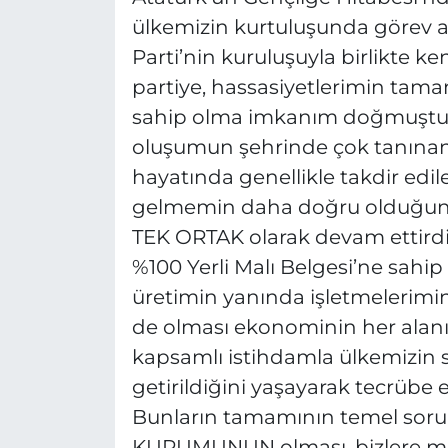
ülkemizin kurtuluşunda görev al
Parti’nin kuruluşuyla birlikte ke
partiye, hassasiyetlerimin tam
sahip olma imkanım doğmuştur.
oluşumun şehrinde çok tanınan, 
hayatında genellikle takdir edile
gelmemin daha doğru olduğuna 
TEK ORTAK olarak devam ettirdiğ
%100 Yerli Malı Belgesi’ne sahi
üretimin yanında işletmelerimin, 
de olması ekonominin her alanı
kapsamlı istihdamla ülkemizin so
getirildiğini yaşayarak tecrübe
Bunların tamamının temel sorum
KURUMUNUN olması, bizlere mill