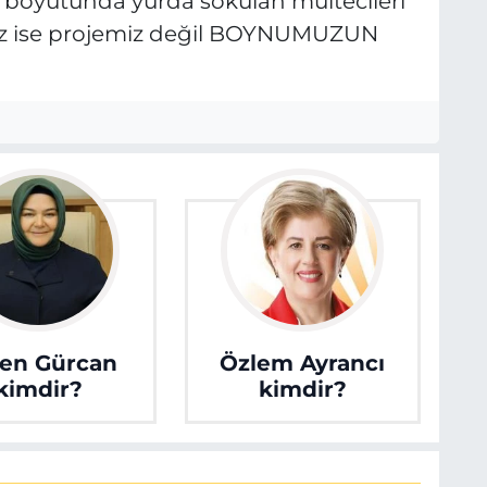
ği boyutunda yurda sokulan mültecileri
miz ise projemiz değil BOYNUMUZUN
en Gürcan
Özlem Ayrancı
kimdir?
kimdir?