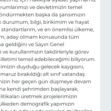
urumlarımızı ve devletimizin temel
a döndürmekten başka da şansımızın
ık durumum, bilgi, birikimim ve hayat
tandartlarım, ve en önemlisi ülkeme,
ğım, aday olmam konusunda tüm
a geldiğini ve Sayın Genel
i ve kurullarımızın takdirleriyle görev
 milletimi temsil edebileceğimi biliyorum.
erimizin duyduğu gelecek kaygısını,
aruz bırakıldığı alt sınıf vatandaş
emizin her geçen gün düşmeye devam
adına kendi şehrimden başlayarak,
itikaları üretmek projelerimizin
 ülkeden demografik yapımızın