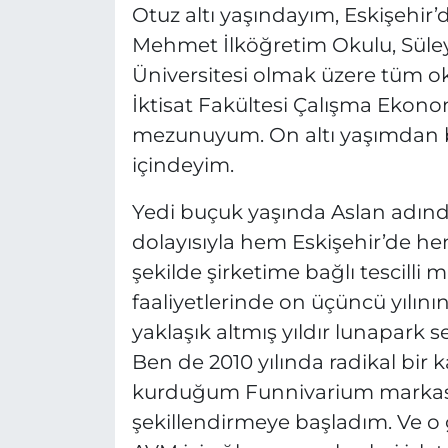
Otuz altı yaşındayım, Eskişehi
MAGAZİN
Mehmet İlköğretim Okulu, Süle
Üniversitesi olmak üzere tüm o
ESKİŞEHİRSPOR
İktisat Fakültesi Çalışma Ekonom
mezunuyum. On altı yaşımdan bu
içindeyim.
Yedi buçuk yaşında Aslan adında 
dolayısıyla hem Eskişehir’de h
şekilde şirketime bağlı tescilli
faaliyetlerinde on üçüncü yılı
yaklaşık altmış yıldır lunapark s
Ben de 2010 yılında radikal bir ka
kurduğum Funnivarium markasın
şekillendirmeye başladım. Ve o