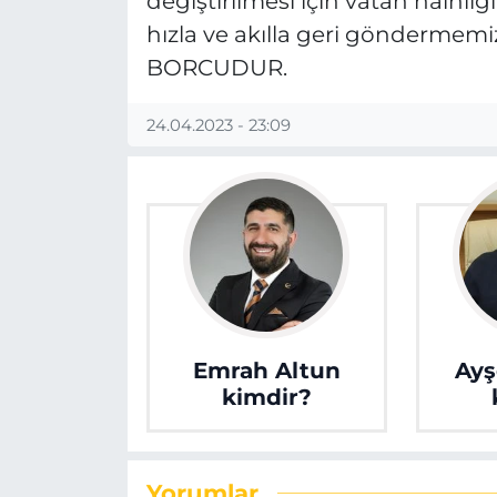
değiştirilmesi için vatan hainli
hızla ve akılla geri gönderme
BORCUDUR.
24.04.2023 - 23:09
Emrah Altun
Ayş
kimdir?
Yorumlar