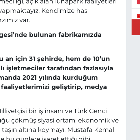
eciliği, açık alan lunapark faaliyetleri
 yapmaktayız. Kendimize has
zımız var.
B
N
lgesi’nde bulunan fabrikamızda
 an için 31 şehirde, hem de 10’un
Y
lı işletmeciler tarafından fazlasıyla
E
 zamanda 2021 yılında kurduğum
 faaliyetlerimizi geliştirip, medya
liyetçisi bir iş insanı ve Türk Genci
duğu çökmüş siyasi ortam, ekonomik ve
izi taşın altına koymayı, Mustafa Kemal
 bu günlere işaret ettiği gibi