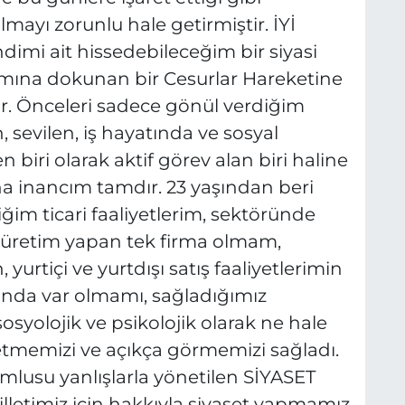
mayı zorunlu hale getirmiştir. İYİ
ndimi ait hissedebileceğim bir siyasi
amına dokunan bir Cesurlar Hareketine
 Önceleri sadece gönül verdiğim
sevilen, iş hayatında ve sosyal
n biri olarak aktif görev alan biri haline
inancım tamdır. 23 yaşından beri
im ticari faaliyetlerim, sektöründe
p üretim yapan tek firma olmam,
yurtiçi ve yurtdışı satış faaliyetlerimin
nda var olmamı, sağladığımız
syolojik ve psikolojik olarak ne hale
 etmemizi ve açıkça görmemizi sağladı.
lusu yanlışlarla yönetilen SİYASET
etimiz için hakkıyla siyaset yapmamız