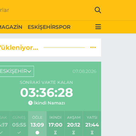
rlar
MAGAZİN
ESKİŞEHİRSPOR
Yükleniyor...
ESKİŞEHİR
07.08.2026
SONRAKI VAKTE KALAN
03:36:27
İkindi Namazı
SAK
GÜNEŞ
ÖĞLE
İKINDI
AKŞAM
YATSI
:17
05:55
13:09
17:00
20:12
21:44