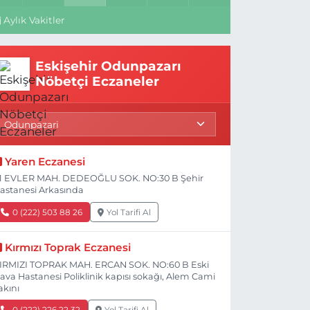
Aylık Vakitler
Eskişehir Odunpazarı
Nöbetçi Eczaneler
Yaren Eczanesi
1 EVLER MAH. DEDEOĞLU SOK. NO:30 B Şehir
astanesi Arkasında
0 (222) 503 88 26
Yol Tarifi Al
Kırmızı Toprak Eczanesi
IRMIZI TOPRAK MAH. ERCAN SOK. NO:60 B Eski
ava Hastanesi Poliklinik kapısı sokağı, Alem Cami
akını
0 (222) 226 22 32
Yol Tarifi Al