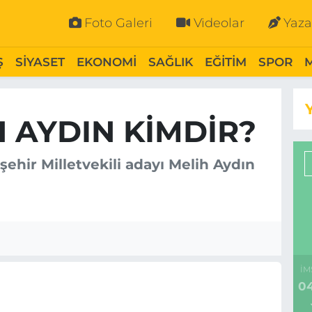
Foto Galeri
Videolar
Yaza
Ş
SİYASET
EKONOMİ
SAĞLIK
EĞİTİM
SPOR
 AYDIN KIMDIR?
işehir Milletvekili adayı Melih Aydın
İM
04