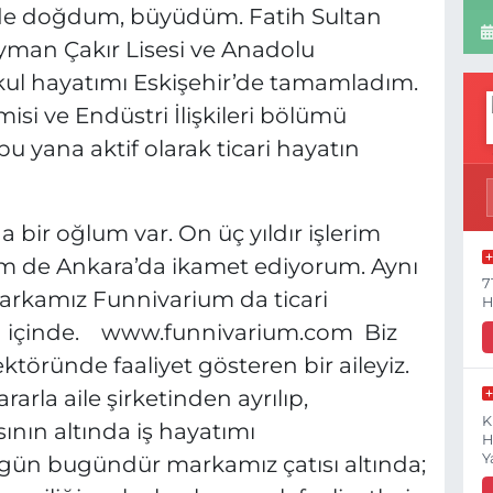
r’de doğdum, büyüdüm. Fatih Sultan
yman Çakır Lisesi ve Anadolu
kul hayatımı Eskişehir’de tamamladım.
isi ve Endüstri İlişkileri bölümü
 yana aktif olarak ticari hayatın
bir oğlum var. On üç yıldır işlerim
em de Ankara’da ikamet ediyorum. Aynı
7
 markamız Funnivarium da ticari
H
nın içinde. www.funnivarium.com Biz
ektöründe faaliyet gösteren bir aileyiz.
rarla aile şirketinden ayrılıp,
K
ın altında iş hayatımı
H
Y
 gün bugündür markamız çatısı altında;