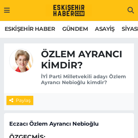
ESKİŞEHİR HABER
Gizlilik Politikası
Odunpazarı Hava Durumu
ESKİŞEHİR HABER
GÜNDEM
ASAYİŞ
SİYAS
GÜNDEM
Hakkımızda
Odunpazarı Trafik Yoğunluk Haritası
ÖZLEM AYRANCI
ASAYİŞ
İletişim
Süper Lig Puan Durumu ve Fikstür
KIMDIR?
SİYASET
Künye
Tüm Manşetler
İYİ Parti Milletvekili adayı Özlem
Ayrancı Nebioğlu kimdir?
EKONOMİ
Son Dakika Haberleri
Paylaş
SAĞLIK
Haber Arşivi
EĞİTİM
Eczacı Özlem Ayrancı Nebioğlu
SPOR
​ÖZGEÇMİŞ: