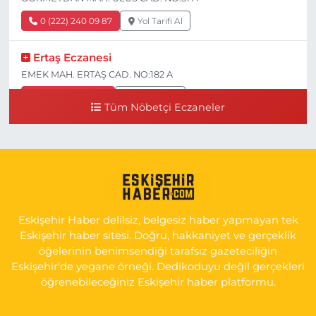
0 (222) 240 09 87
Yol Tarifi Al
Ertaş Eczanesi
EMEK MAH. ERTAŞ CAD. NO:182 A
0 (541) 531 74 48
Yol Tarifi Al
Tüm Nöbetçi Eczaneler
Seda Eczanesi
KIRMIZITOPRAK MH.ERCAN SK.NO:14 ESKİ ASKER
HASTANESİ YAN SOKAĞI POLİKLİNİK KAPISI TAM KARŞISI I
0 (222) 225 92 45
Yol Tarifi Al
Eskişehir Haber delilsiz, belgesiz haber yapmayan tek
Eskişehir haber sitesi. Doğru, hakkaniyet ve gerçeklik
öğelerinin benimsendiği tarafsız gazeteciliğin
Eskişehir'de yegane örneği. Dedikoduyu değil gerçekleri
öğrenebileceğiniz Eskişehir haber platformu.