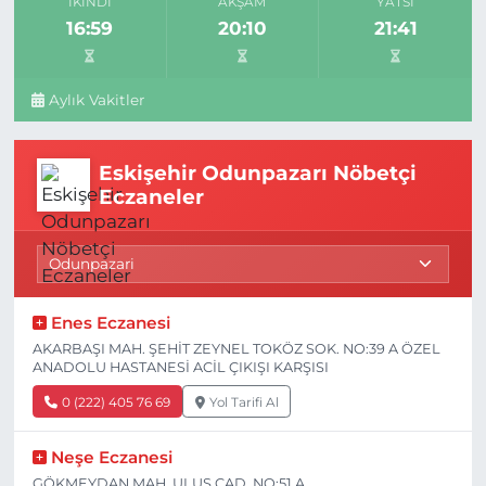
İKINDI
AKŞAM
YATSI
16:59
20:10
21:41
Aylık Vakitler
Eskişehir Odunpazarı Nöbetçi
Eczaneler
Enes Eczanesi
AKARBAŞI MAH. ŞEHİT ZEYNEL TOKÖZ SOK. NO:39 A ÖZEL
ANADOLU HASTANESİ ACİL ÇIKIŞI KARŞISI
0 (222) 405 76 69
Yol Tarifi Al
Neşe Eczanesi
GÖKMEYDAN MAH. ULUS CAD. NO:51 A