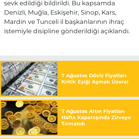
sevk edildiği bildirildi. Bu kapsamda
Denizli, Muğla, Eskişehir, Sinop, Kars,
Mardin ve Tunceli il başkanlarının ihraç
istemiyle disipline gönderildiği açıklandı.
7 Ağustos Döviz Fiyatları
Kritik Eşiği Aşmak Üzere!
7 Ağustos Altın Fiyatları
Hafta Kapanışında Zirveye
Tırmandı