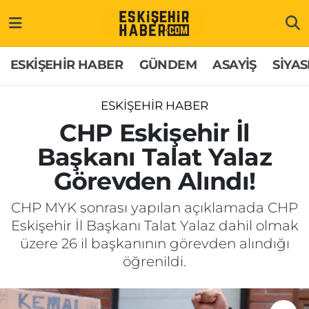
ESKİŞEHİR HABER
Gizlilik Politikası
Odunpazarı Hava Durumu
ESKİŞEHİR HABER
GÜNDEM
ASAYİŞ
SİYAS
GÜNDEM
Hakkımızda
Odunpazarı Trafik Yoğunluk Haritası
ESKİŞEHİR HABER
ASAYİŞ
İletişim
Süper Lig Puan Durumu ve Fikstür
CHP Eskişehir İl
Başkanı Talat Yalaz
SİYASET
Künye
Tüm Manşetler
Görevden Alındı!
EKONOMİ
Son Dakika Haberleri
CHP MYK sonrası yapılan açıklamada CHP
Eskişehir İl Başkanı Talat Yalaz dahil olmak
SAĞLIK
Haber Arşivi
üzere 26 il başkanının görevden alındığı
öğrenildi.
EĞİTİM
SPOR