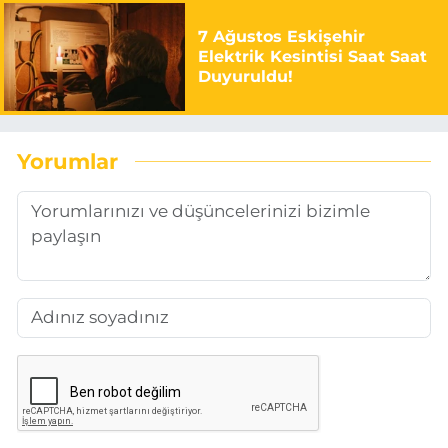
7 Ağustos Eskişehir
Elektrik Kesintisi Saat Saat
Duyuruldu!
Yorumlar