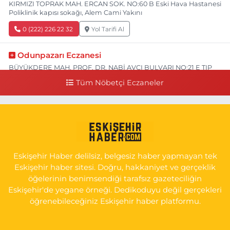
KIRMIZI TOPRAK MAH. ERCAN SOK. NO:60 B Eski Hava Hastanesi
Poliklinik kapısı sokağı, Alem Cami Yakını
0 (222) 226 22 32
Yol Tarifi Al
Odunpazarı Eczanesi
BÜYÜKDERE MAH. PROF. DR. NABİ AVCI BULVARI NO:21 E TIP
FAKÜLTESİ KARŞISI
Tüm Nöbetçi Eczaneler
0 (505) 506 26 00
Yol Tarifi Al
Serap Eczanesi
YENİDOĞAN MH.ŞEHİT SERKAN ÖZAYDIN CD.8 B ESKİ DEVLET
HAST. DOĞUMEVİ KARŞ.
Eskişehir Haber delilsiz, belgesiz haber yapmayan tek
0 (222) 237 75 17
Yol Tarifi Al
Eskişehir haber sitesi. Doğru, hakkaniyet ve gerçeklik
öğelerinin benimsendiği tarafsız gazeteciliğin
Eskişehir'de yegane örneği. Dedikoduyu değil gerçekleri
öğrenebileceğiniz Eskişehir haber platformu.