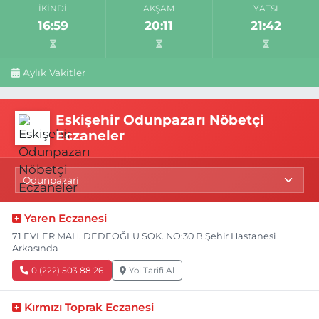
İKINDI
AKŞAM
YATSI
16:59
20:11
21:42
Aylık Vakitler
Eskişehir Odunpazarı Nöbetçi
Eczaneler
Yaren Eczanesi
71 EVLER MAH. DEDEOĞLU SOK. NO:30 B Şehir Hastanesi
Arkasında
0 (222) 503 88 26
Yol Tarifi Al
Kırmızı Toprak Eczanesi