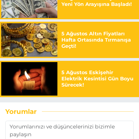
Yeni Yön Arayışına Başladı!
5 Ağustos Altın Fiyatları
Hafta Ortasında Tırmanışa
Geçti!
5 Ağustos Eskişehir
Elektrik Kesintisi Gün Boyu
Sürecek!
Yorumlar