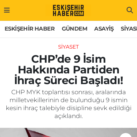
ESKİŞEHİR HABER
Gizlilik Politikası
Odunpazarı Hava Durumu
ESKİŞEHİR HABER
GÜNDEM
ASAYİŞ
SİYAS
GÜNDEM
Hakkımızda
Odunpazarı Trafik Yoğunluk Haritası
SİYASET
ASAYİŞ
İletişim
Süper Lig Puan Durumu ve Fikstür
CHP’de 9 İsim
Hakkında Partiden
SİYASET
Künye
Tüm Manşetler
İhraç Süreci Başladı!
EKONOMİ
Son Dakika Haberleri
CHP MYK toplantısı sonrası, aralarında
milletvekillerinin de bulunduğu 9 ismin
SAĞLIK
Haber Arşivi
kesin ihraç talebiyle disipline sevk edildiği
açıklandı.
EĞİTİM
SPOR