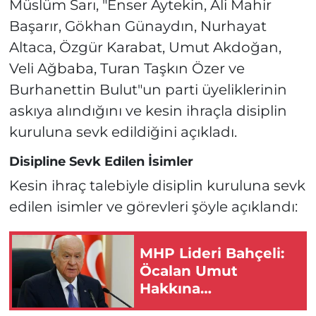
Müslüm Sarı, "Enser Aytekin, Ali Mahir
Başarır, Gökhan Günaydın, Nurhayat
Altaca, Özgür Karabat, Umut Akdoğan,
Veli Ağbaba, Turan Taşkın Özer ve
Burhanettin Bulut"un parti üyeliklerinin
askıya alındığını ve kesin ihraçla disiplin
kuruluna sevk edildiğini açıkladı.
Disipline Sevk Edilen İsimler
Kesin ihraç talebiyle disiplin kuruluna sevk
edilen isimler ve görevleri şöyle açıklandı:
MHP Lideri Bahçeli:
Öcalan Umut
Hakkına
Kavuşmalıdır!