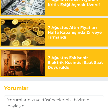
Kritik Eşiği Aşmak Üzere!
7 Ağustos Altın Fiyatları
Hafta Kapanışında Zirveye
Tırmandı
7 Ağustos Eskişehir
Elektrik Kesintisi Saat Saat
Duyuruldu!
Yorumlar