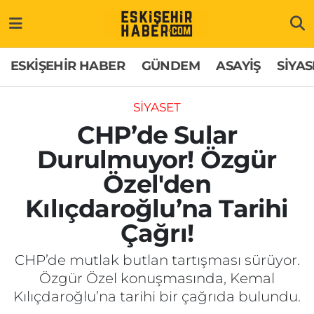
ESKİŞEHİR HABER
Gizlilik Politikası
Odunpazarı Hava Durumu
ESKİŞEHİR HABER
GÜNDEM
ASAYİŞ
SİYAS
GÜNDEM
Hakkımızda
Odunpazarı Trafik Yoğunluk Haritası
SİYASET
ASAYİŞ
İletişim
Süper Lig Puan Durumu ve Fikstür
CHP’de Sular
Durulmuyor! Özgür
SİYASET
Künye
Tüm Manşetler
Özel'den
EKONOMİ
Son Dakika Haberleri
Kılıçdaroğlu’na Tarihi
Çağrı!
SAĞLIK
Haber Arşivi
CHP’de mutlak butlan tartışması sürüyor.
EĞİTİM
Özgür Özel konuşmasında, Kemal
Kılıçdaroğlu’na tarihi bir çağrıda bulundu.
SPOR