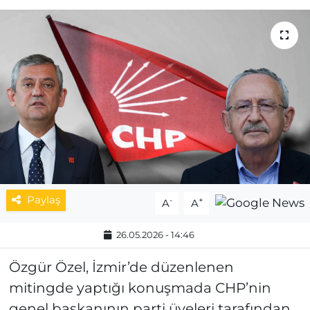
MAGAZİN
ESKİŞEHİRSPOR
Paylaş
-
+
A
A
26.05.2026 - 14:46
Özgür Özel, İzmir’de düzenlenen
mitingde yaptığı konuşmada CHP’nin
genel başkanının parti üyeleri tarafından