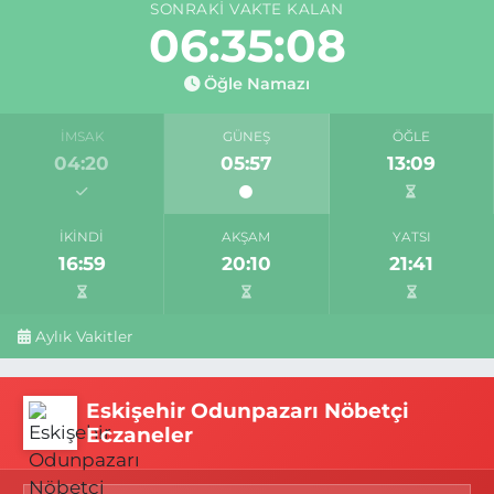
SONRAKI VAKTE KALAN
06:35:07
Öğle Namazı
İMSAK
GÜNEŞ
ÖĞLE
04:20
05:57
13:09
İKINDI
AKŞAM
YATSI
16:59
20:10
21:41
Aylık Vakitler
Eskişehir Odunpazarı Nöbetçi
Eczaneler