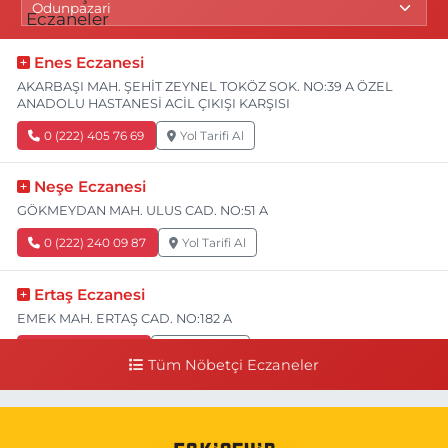
Enes Eczanesi
AKARBAŞI MAH. ŞEHİT ZEYNEL TOKÖZ SOK. NO:39 A ÖZEL
ANADOLU HASTANESİ ACİL ÇIKIŞI KARŞISI
0 (222) 405 76 69
Yol Tarifi Al
Neşe Eczanesi
GÖKMEYDAN MAH. ULUS CAD. NO:51 A
0 (222) 240 09 87
Yol Tarifi Al
Ertaş Eczanesi
EMEK MAH. ERTAŞ CAD. NO:182 A
0 (541) 531 74 48
Yol Tarifi Al
Tüm Nöbetçi Eczaneler
Seda Eczanesi
KIRMIZITOPRAK MH.ERCAN SK.NO:14 ESKİ ASKER HASTANESİ
YAN SOKAĞI POLİKLİNİK KAPISI TAM KARŞISI I