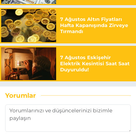
7 Ağustos Altın Fiyatları
Hafta Kapanışında Zirveye
Tırmandı
7 Ağustos Eskişehir
Elektrik Kesintisi Saat Saat
Duyuruldu!
Yorumlar