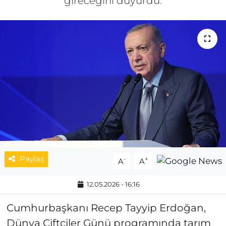
gireceğini duyurdu.
MAGAZİN
ESKİŞEHİRSPOR
Paylaş
-
+
A
A
12.05.2026 - 16:16
Cumhurbaşkanı Recep Tayyip Erdoğan,
Dünya Çiftçiler Günü programında tarım