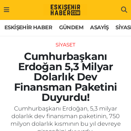
ESKİŞEHİR HABER
Gizlilik Politikası
Odunpazarı Hava Durumu
ESKİŞEHİR HABER
GÜNDEM
ASAYİŞ
SİYAS
GÜNDEM
Hakkımızda
Odunpazarı Trafik Yoğunluk Haritası
SİYASET
ASAYİŞ
İletişim
Süper Lig Puan Durumu ve Fikstür
Cumhurbaşkanı
Erdoğan 5,3 Milyar
SİYASET
Künye
Tüm Manşetler
Dolarlık Dev
EKONOMİ
Son Dakika Haberleri
Finansman Paketini
Duyurdu!
SAĞLIK
Haber Arşivi
Cumhurbaşkanı Erdoğan, 5,3 milyar
EĞİTİM
dolarlık dev finansman paketinin, 750
milyon dolarlık kısmının bu yıl devreye
SPOR