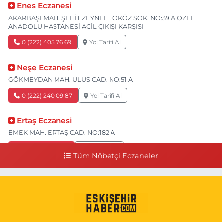
Enes Eczanesi
AKARBAŞI MAH. ŞEHİT ZEYNEL TOKÖZ SOK. NO:39 A ÖZEL
ANADOLU HASTANESİ ACİL ÇIKIŞI KARŞISI
0 (222) 405 76 69
Yol Tarifi Al
Neşe Eczanesi
GÖKMEYDAN MAH. ULUS CAD. NO:51 A
0 (222) 240 09 87
Yol Tarifi Al
Ertaş Eczanesi
EMEK MAH. ERTAŞ CAD. NO:182 A
0 (541) 531 74 48
Yol Tarifi Al
Tüm Nöbetçi Eczaneler
Seda Eczanesi
KIRMIZITOPRAK MH.ERCAN SK.NO:14 ESKİ ASKER HASTANESİ
YAN SOKAĞI POLİKLİNİK KAPISI TAM KARŞISI I
0 (222) 225 92 45
Yol Tarifi Al