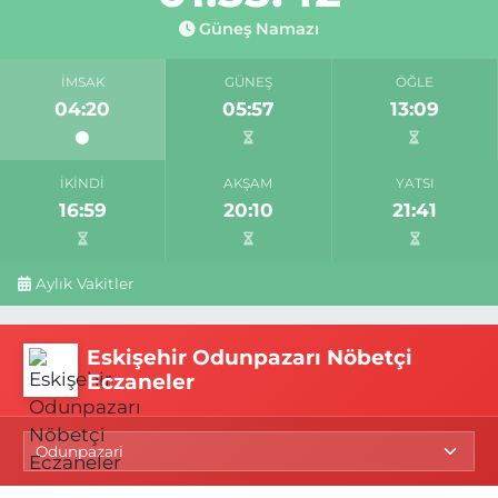
Güneş Namazı
İMSAK
GÜNEŞ
ÖĞLE
04:20
05:57
13:09
İKINDI
AKŞAM
YATSI
16:59
20:10
21:41
Aylık Vakitler
Eskişehir Odunpazarı Nöbetçi
Eczaneler