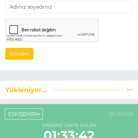
Gönder
Yükleniyor...
ESKİŞEHİR
09.08.2026
SONRAKI VAKTE KALAN
01:33:42