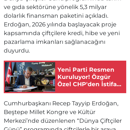
ve gıda sektörüne yönelik 5,3 milyar
dolarlık finansman paketini açıkladı.
Erdoğan, 2026 yılında başlayacak proje
kapsamında çiftçilere kredi, hibe ve yeni
pazarlama imkanları sağlanacağını
duyurdu.
Yeni Parti Resmen
Kuruluyor! Özgür
Özel CHP'den İstifa
Etti!
Cumhurbaşkanı Recep Tayyip Erdoğan,
Beştepe Millet Kongre ve Kültür
Merkezi’nde düzenlenen “Dünya Çiftçiler
Günü” programında çiftçilerle bir araya