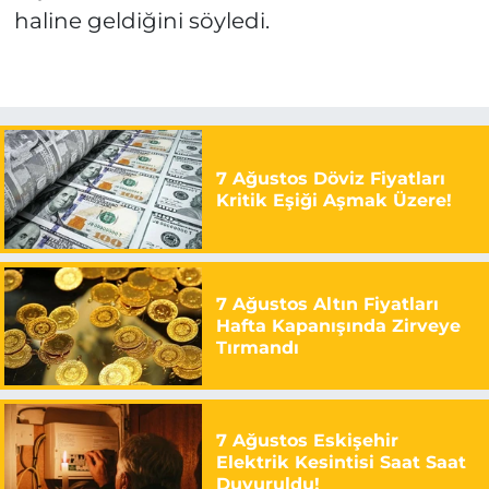
haline geldiğini söyledi.
7 Ağustos Döviz Fiyatları
Kritik Eşiği Aşmak Üzere!
7 Ağustos Altın Fiyatları
Hafta Kapanışında Zirveye
Tırmandı
7 Ağustos Eskişehir
Elektrik Kesintisi Saat Saat
Duyuruldu!