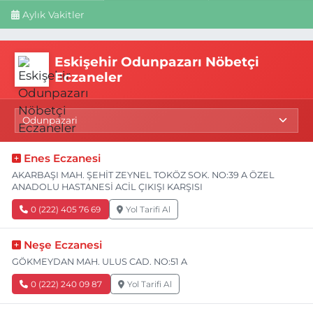
Aylık Vakitler
Eskişehir Odunpazarı Nöbetçi
Eczaneler
Enes Eczanesi
AKARBAŞI MAH. ŞEHİT ZEYNEL TOKÖZ SOK. NO:39 A ÖZEL
ANADOLU HASTANESİ ACİL ÇIKIŞI KARŞISI
0 (222) 405 76 69
Yol Tarifi Al
Neşe Eczanesi
GÖKMEYDAN MAH. ULUS CAD. NO:51 A
0 (222) 240 09 87
Yol Tarifi Al