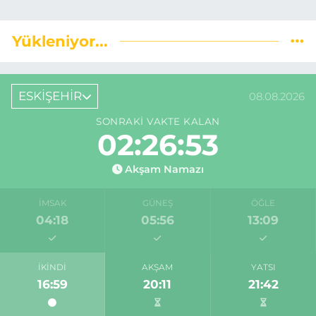
Yükleniyor...
ESKİŞEHİR
08.08.2026
SONRAKI VAKTE KALAN
02:26:52
Akşam Namazı
İMSAK
GÜNEŞ
ÖĞLE
04:18
05:56
13:09
İKINDI
AKŞAM
YATSI
16:59
20:11
21:42