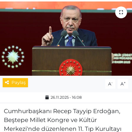
MAGAZİN
ESKİŞEHİRSPOR
Paylaş
-
+
A
A
26.11.2025 - 16:08
Cumhurbaşkanı Recep Tayyip Erdoğan,
Beştepe Millet Kongre ve Kültür
Merkezi'nde düzenlenen 11. Tıp Kurultayı