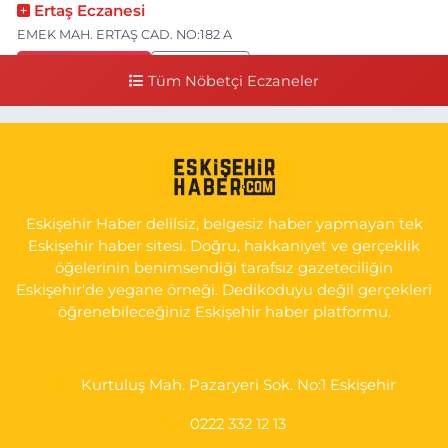
Ertaş Eczanesi
EMEK MAH. ERTAŞ CAD. NO:182 A
0 (541) 531 74 48
Yol Tarifi Al
Tüm Nöbetçi Eczaneler
Seda Eczanesi
KIRMIZITOPRAK MH.ERCAN SK.NO:14 ESKİ ASKER HASTANESİ
YAN SOKAĞI POLİKLİNİK KAPISI TAM KARŞISI I
0 (222) 225 92 45
Yol Tarifi Al
Eskişehir Haber delilsiz, belgesiz haber yapmayan tek
Eskişehir haber sitesi. Doğru, hakkaniyet ve gerçeklik
öğelerinin benimsendiği tarafsız gazeteciliğin
Eskişehir'de yegane örneği. Dedikoduyu değil gerçekleri
öğrenebileceğiniz Eskişehir haber platformu.
Kurtuluş Mah. Pazaryeri Sok. No:1 Eskişehir
0222 332 12 13