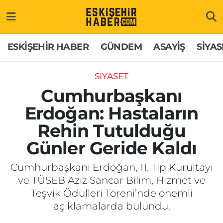
ESKİŞEHİR HABER
Gizlilik Politikası
Odunpazarı Hava Durumu
ESKİŞEHİR HABER
GÜNDEM
ASAYİŞ
SİYAS
GÜNDEM
Hakkımızda
Odunpazarı Trafik Yoğunluk Haritası
SİYASET
ASAYİŞ
İletişim
Süper Lig Puan Durumu ve Fikstür
Cumhurbaşkanı
Erdoğan: Hastaların
SİYASET
Künye
Tüm Manşetler
Rehin Tutulduğu
EKONOMİ
Son Dakika Haberleri
Günler Geride Kaldı
SAĞLIK
Haber Arşivi
Cumhurbaşkanı Erdoğan, 11. Tıp Kurultayı
ve TÜSEB Aziz Sancar Bilim, Hizmet ve
EĞİTİM
Teşvik Ödülleri Töreni’nde önemli
açıklamalarda bulundu.
SPOR