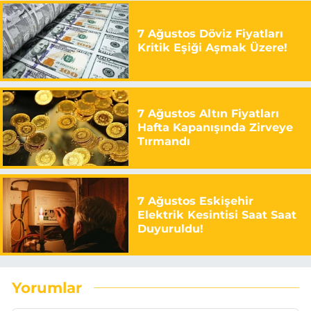
7 Ağustos Döviz Fiyatları
Kritik Eşiği Aşmak Üzere!
7 Ağustos Altın Fiyatları
Hafta Kapanışında Zirveye
Tırmandı
7 Ağustos Eskişehir
Elektrik Kesintisi Saat Saat
Duyuruldu!
Yorumlar