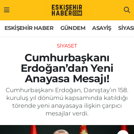
ESKİŞEHİR HABER
Gizlilik Politikası
Odunpazarı Hava Durumu
ESKİŞEHİR HABER
GÜNDEM
ASAYİŞ
SİYAS
GÜNDEM
Hakkımızda
Odunpazarı Trafik Yoğunluk Haritası
SİYASET
ASAYİŞ
İletişim
Süper Lig Puan Durumu ve Fikstür
Cumhurbaşkanı
Erdoğan’dan Yeni
SİYASET
Künye
Tüm Manşetler
Anayasa Mesajı!
EKONOMİ
Son Dakika Haberleri
Cumhurbaşkanı Erdoğan, Danıştay’ın 158.
kuruluş yıl dönümü kapsamında katıldığı
SAĞLIK
Haber Arşivi
törende yeni anayasaya ilişkin çarpıcı
mesajlar verdi.
EĞİTİM
SPOR