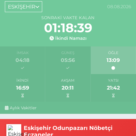
ESKİŞEHİR
08.08.2026
SONRAKI VAKTE KALAN
01:18:39
İkindi Namazı
İMSAK
GÜNEŞ
ÖĞLE
04:18
05:56
13:09
İKINDI
AKŞAM
YATSI
16:59
20:11
21:42
Aylık Vakitler
Eskişehir Odunpazarı Nöbetçi
Eczaneler