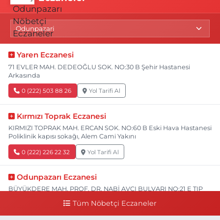
Yaren Eczanesi
71 EVLER MAH. DEDEOĞLU SOK. NO:30 B Şehir Hastanesi
Arkasında
0 (222) 503 88 26
Yol Tarifi Al
Kırmızı Toprak Eczanesi
KIRMIZI TOPRAK MAH. ERCAN SOK. NO:60 B Eski Hava Hastanesi
Poliklinik kapısı sokağı, Alem Cami Yakını
0 (222) 226 22 32
Yol Tarifi Al
Odunpazarı Eczanesi
BÜYÜKDERE MAH. PROF. DR. NABİ AVCI BULVARI NO:21 E TIP
FAKÜLTESİ KARŞISI
Tüm Nöbetçi Eczaneler
0 (505) 506 26 00
Yol Tarifi Al