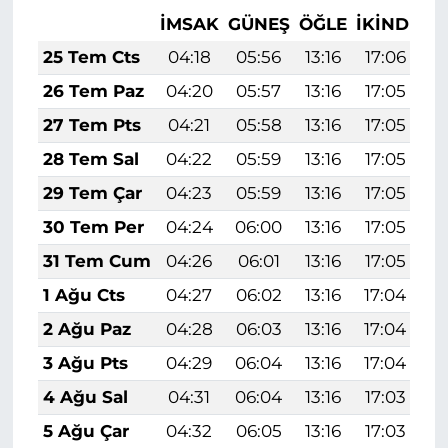
İMSAK
GÜNEŞ
ÖĞLE
İKINDI
A
25 Tem Cts
04:18
05:56
13:16
17:06
2
26 Tem Paz
04:20
05:57
13:16
17:05
2
27 Tem Pts
04:21
05:58
13:16
17:05
2
28 Tem Sal
04:22
05:59
13:16
17:05
2
29 Tem Çar
04:23
05:59
13:16
17:05
2
30 Tem Per
04:24
06:00
13:16
17:05
2
31 Tem Cum
04:26
06:01
13:16
17:05
2
1 Ağu Cts
04:27
06:02
13:16
17:04
2
2 Ağu Paz
04:28
06:03
13:16
17:04
2
3 Ağu Pts
04:29
06:04
13:16
17:04
2
4 Ağu Sal
04:31
06:04
13:16
17:03
2
5 Ağu Çar
04:32
06:05
13:16
17:03
2