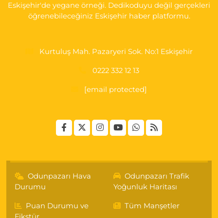
Eskişehir'de yegane örneği. Dedikoduyu değil gerçekleri
öğrenebileceğiniz Eskişehir haber platformu.
Kurtuluş Mah. Pazaryeri Sok. No:1 Eskişehir
0222 332 12 13
[email protected]
Odunpazarı Hava
Odunpazarı Trafik
Durumu
Yoğunluk Haritası
Puan Durumu ve
Tüm Manşetler
Fikstür