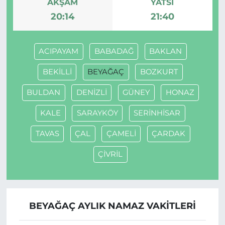
AKŞAM
YATSI
20:14
21:40
ACIPAYAM
BABADAĞ
BAKLAN
BEKİLLİ
BEYAĞAÇ
BOZKURT
BULDAN
DENİZLİ
GÜNEY
HONAZ
KALE
SARAYKÖY
SERİNHİSAR
TAVAS
ÇAL
ÇAMELİ
ÇARDAK
ÇİVRİL
BEYAĞAÇ AYLIK NAMAZ VAKITLERI