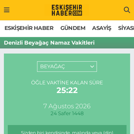
ESKİŞEHİR HABER
Gizlilik Politikası
Odunpazarı Hava Durumu
ESKİŞEHİR HABER
GÜNDEM
ASAYİŞ
SİYAS
GÜNDEM
Hakkımızda
Odunpazarı Trafik Yoğunluk Haritası
Denizli Beyağaç Namaz Vakitleri
ASAYİŞ
İletişim
Süper Lig Puan Durumu ve Fikstür
BEYAĞAÇ
SİYASET
Künye
Tüm Manşetler
ÖĞLE VAKTINE KALAN SÜRE
EKONOMİ
Son Dakika Haberleri
25:22
SAĞLIK
Haber Arşivi
7 Ağustos 2026
24 Safer 1448
EĞİTİM
SPOR
Sizden biri kendisinde, malında veya (din)