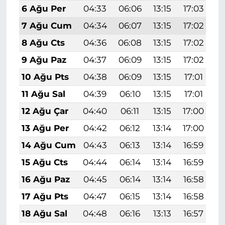
6 Ağu Per
04:33
06:06
13:15
17:03
2
7 Ağu Cum
04:34
06:07
13:15
17:02
2
8 Ağu Cts
04:36
06:08
13:15
17:02
2
9 Ağu Paz
04:37
06:09
13:15
17:02
2
10 Ağu Pts
04:38
06:09
13:15
17:01
2
11 Ağu Sal
04:39
06:10
13:15
17:01
2
12 Ağu Çar
04:40
06:11
13:15
17:00
2
13 Ağu Per
04:42
06:12
13:14
17:00
2
14 Ağu Cum
04:43
06:13
13:14
16:59
2
15 Ağu Cts
04:44
06:14
13:14
16:59
2
16 Ağu Paz
04:45
06:14
13:14
16:58
2
17 Ağu Pts
04:47
06:15
13:14
16:58
2
18 Ağu Sal
04:48
06:16
13:13
16:57
2