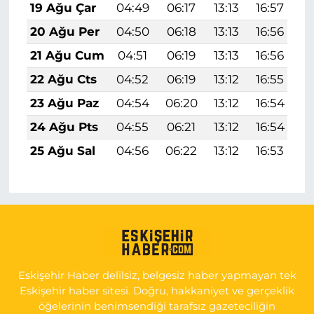
19 Ağu Çar
04:49
06:17
13:13
16:57
1
20 Ağu Per
04:50
06:18
13:13
16:56
1
21 Ağu Cum
04:51
06:19
13:13
16:56
1
22 Ağu Cts
04:52
06:19
13:12
16:55
1
23 Ağu Paz
04:54
06:20
13:12
16:54
1
24 Ağu Pts
04:55
06:21
13:12
16:54
1
25 Ağu Sal
04:56
06:22
13:12
16:53
1
Eskişehir Haber delilsiz, belgesiz haber yapmayan tek
Eskişehir haber sitesi. Doğru, hakkaniyet ve gerçeklik
öğelerinin benimsendiği tarafsız gazeteciliğin