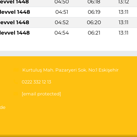
levvel 1448
04:50
06:18
13:12
levvel 1448
04:51
06:19
13:11
levvel 1448
04:52
06:20
13:11
levvel 1448
04:54
06:21
13:11
Kurtuluş Mah. Pazaryeri Sok. No:1 Eskişehir
0222 332 12 13
[email protected]
'de