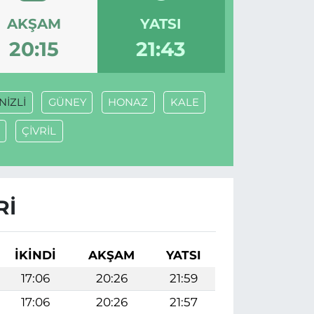
AKŞAM
YATSI
20:15
21:43
NİZLİ
GÜNEY
HONAZ
KALE
ÇİVRİL
RI
İKINDI
AKŞAM
YATSI
17:06
20:26
21:59
17:06
20:26
21:57