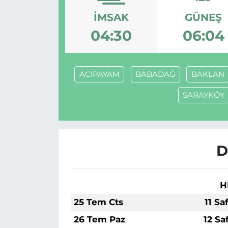
İMSAK
GÜNEŞ
MAGAZİN
04:30
06:04
ESKİŞEHİRSPOR
ACIPAYAM
BABADAĞ
BAKLAN
SARAYKÖY
D
H
25 Tem Cts
11 Sa
26 Tem Paz
12 Sa