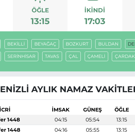
ÖĞLE
İKINDI
13:15
17:03
BEKİLLİ
BEYAĞAÇ
BOZKURT
BULDAN
DE
SERİNHİSAR
TAVAS
ÇAL
ÇAMELİ
ÇARDAK
ENİZLİ AYLIK NAMAZ VAKITLE
İCRİ
İMSAK
GÜNEŞ
ÖĞLE
fer 1448
04:15
05:54
13:15
fer 1448
04:16
05:55
13:15