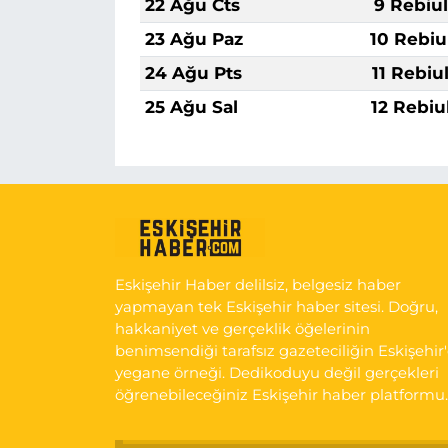
22 Ağu Cts
9 Rebiu
23 Ağu Paz
10 Rebiu
24 Ağu Pts
11 Rebiu
25 Ağu Sal
12 Rebiu
Eskişehir Haber delilsiz, belgesiz haber
yapmayan tek Eskişehir haber sitesi. Doğru,
hakkaniyet ve gerçeklik öğelerinin
benimsendiği tarafsız gazeteciliğin Eskişehir
yegane örneği. Dedikoduyu değil gerçekleri
öğrenebileceğiniz Eskişehir haber platformu.