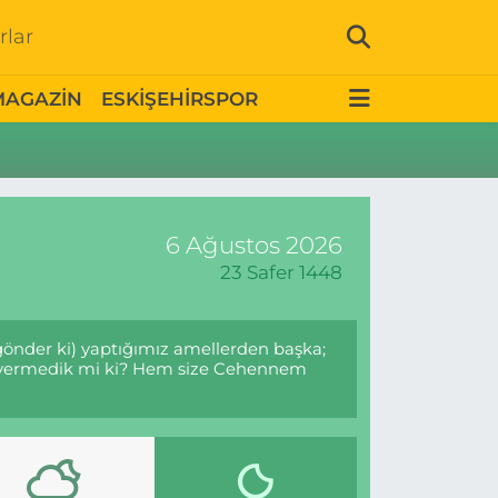
rlar
MAGAZİN
ESKİŞEHİRSPOR
6 Ağustos 2026
23 Safer 1448
 gönder ki) yaptığımız amellerden başka;
mür vermedik mi ki? Hem size Cehennem