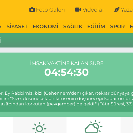
Foto Galeri
Videolar
Yaza
Ş
SİYASET
EKONOMİ
SAĞLIK
EĞİTİM
SPOR
i
İMSAK VAKTINE KALAN SÜRE
04:54:30
rler: Ey Rabbimiz, bizi (Cehennem'den) çıkar, (tekrar dünyaya
denilir:) "Size, düşünecek bir kimsenin düşüneceği kadar ö
azâbından korkutan (peygamber) de geldi." (Fâtır Sûresi, 37)