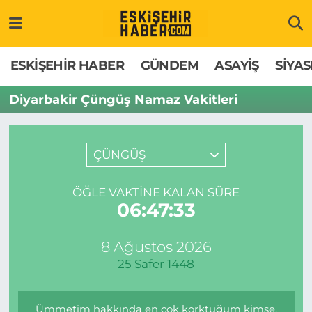
ESKİŞEHİR HABER
Gizlilik Politikası
Odunpazarı Hava Durumu
ESKİŞEHİR HABER
GÜNDEM
ASAYİŞ
SİYAS
GÜNDEM
Hakkımızda
Odunpazarı Trafik Yoğunluk Haritası
Diyarbakir Çüngüş Namaz Vakitleri
ASAYİŞ
İletişim
Süper Lig Puan Durumu ve Fikstür
ÇÜNGÜŞ
SİYASET
Künye
Tüm Manşetler
ÖĞLE VAKTINE KALAN SÜRE
EKONOMİ
Son Dakika Haberleri
06:47:33
SAĞLIK
Haber Arşivi
8 Ağustos 2026
25 Safer 1448
EĞİTİM
SPOR
Ümmetim hakkında en çok korktuğum kimse,