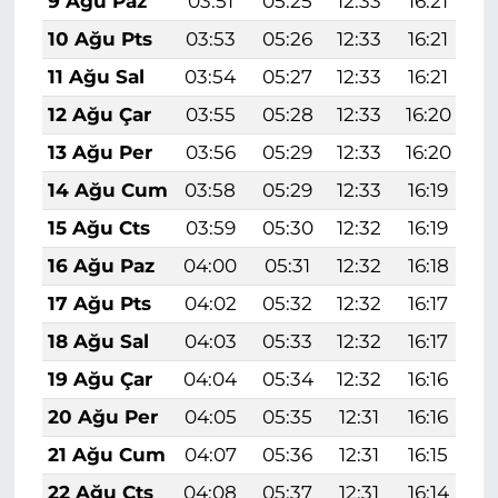
9 Ağu Paz
03:51
05:25
12:33
16:21
1
10 Ağu Pts
03:53
05:26
12:33
16:21
1
11 Ağu Sal
03:54
05:27
12:33
16:21
1
12 Ağu Çar
03:55
05:28
12:33
16:20
1
13 Ağu Per
03:56
05:29
12:33
16:20
1
14 Ağu Cum
03:58
05:29
12:33
16:19
1
15 Ağu Cts
03:59
05:30
12:32
16:19
1
16 Ağu Paz
04:00
05:31
12:32
16:18
1
17 Ağu Pts
04:02
05:32
12:32
16:17
1
18 Ağu Sal
04:03
05:33
12:32
16:17
1
19 Ağu Çar
04:04
05:34
12:32
16:16
1
20 Ağu Per
04:05
05:35
12:31
16:16
1
21 Ağu Cum
04:07
05:36
12:31
16:15
1
22 Ağu Cts
04:08
05:37
12:31
16:14
1