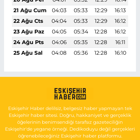
21 Ağu Cum
04:03
05:33
12:29
16:13
1
22 Ağu Cts
04:04
05:33
12:29
16:12
1
23 Ağu Paz
04:05
05:34
12:28
16:12
1
24 Ağu Pts
04:06
05:35
12:28
16:11
1
25 Ağu Sal
04:08
05:36
12:28
16:10
1
Eskişehir Haber delilsiz, belgesiz haber yapmayan tek
Eskişehir haber sitesi. Doğru, hakkaniyet ve gerçeklik
öğelerinin benimsendiği tarafsız gazeteciliğin
Eskişehir'de yegane örneği. Dedikoduyu değil gerçekleri
öğrenebileceğiniz Eskişehir haber platformu.