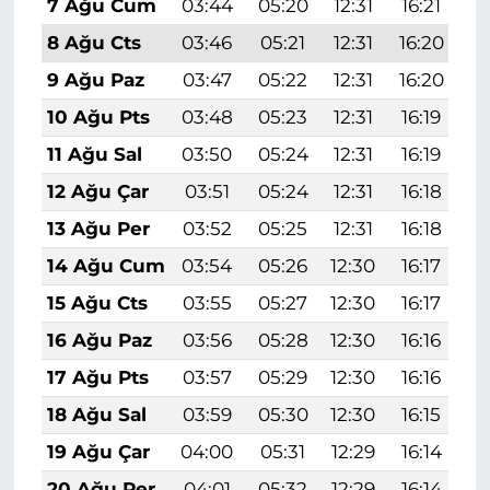
7 Ağu Cum
03:44
05:20
12:31
16:21
1
8 Ağu Cts
03:46
05:21
12:31
16:20
1
9 Ağu Paz
03:47
05:22
12:31
16:20
1
10 Ağu Pts
03:48
05:23
12:31
16:19
1
11 Ağu Sal
03:50
05:24
12:31
16:19
1
12 Ağu Çar
03:51
05:24
12:31
16:18
1
13 Ağu Per
03:52
05:25
12:31
16:18
1
14 Ağu Cum
03:54
05:26
12:30
16:17
1
15 Ağu Cts
03:55
05:27
12:30
16:17
1
16 Ağu Paz
03:56
05:28
12:30
16:16
1
17 Ağu Pts
03:57
05:29
12:30
16:16
1
18 Ağu Sal
03:59
05:30
12:30
16:15
1
19 Ağu Çar
04:00
05:31
12:29
16:14
1
20 Ağu Per
04:01
05:32
12:29
16:14
1