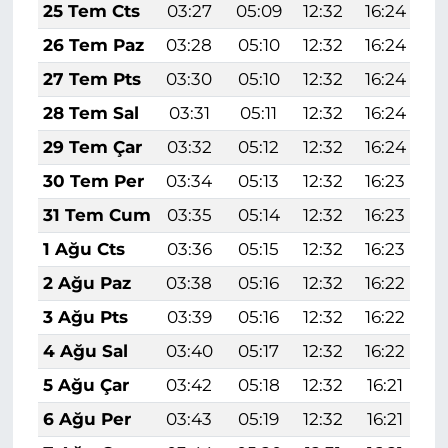
25 Tem Cts
03:27
05:09
12:32
16:24
1
26 Tem Paz
03:28
05:10
12:32
16:24
1
27 Tem Pts
03:30
05:10
12:32
16:24
1
28 Tem Sal
03:31
05:11
12:32
16:24
1
29 Tem Çar
03:32
05:12
12:32
16:24
1
30 Tem Per
03:34
05:13
12:32
16:23
1
31 Tem Cum
03:35
05:14
12:32
16:23
1
1 Ağu Cts
03:36
05:15
12:32
16:23
1
2 Ağu Paz
03:38
05:16
12:32
16:22
1
3 Ağu Pts
03:39
05:16
12:32
16:22
1
4 Ağu Sal
03:40
05:17
12:32
16:22
1
5 Ağu Çar
03:42
05:18
12:32
16:21
1
6 Ağu Per
03:43
05:19
12:32
16:21
1