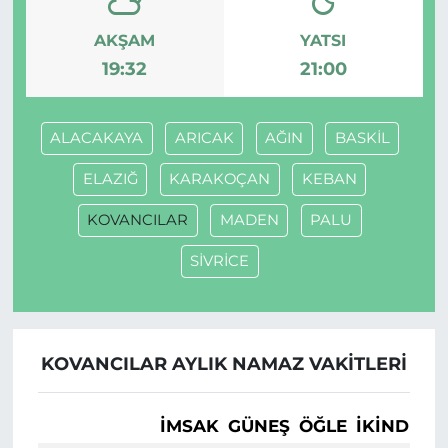
AKŞAM
YATSI
19:32
21:00
ALACAKAYA
ARICAK
AĞIN
BASKİL
ELAZIĞ
KARAKOÇAN
KEBAN
KOVANCILAR
MADEN
PALU
SİVRİCE
KOVANCILAR AYLIK NAMAZ VAKITLERI
İMSAK
GÜNEŞ
ÖĞLE
İKINDI
A