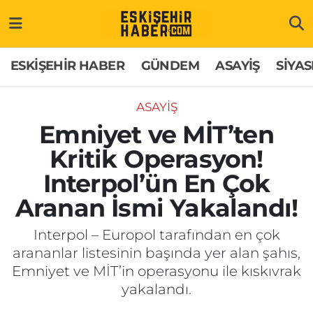
ESKİŞEHİR HABER
Gizlilik Politikası
Odunpazarı Hava Durumu
ESKİŞEHİR HABER
GÜNDEM
ASAYİŞ
SİYAS
GÜNDEM
Hakkımızda
Odunpazarı Trafik Yoğunluk Haritası
ASAYİŞ
ASAYİŞ
İletişim
Süper Lig Puan Durumu ve Fikstür
Emniyet ve MİT’ten
Kritik Operasyon!
SİYASET
Künye
Tüm Manşetler
Interpol’ün En Çok
EKONOMİ
Son Dakika Haberleri
Aranan İsmi Yakalandı!
SAĞLIK
Haber Arşivi
Interpol – Europol tarafından en çok
arananlar listesinin başında yer alan şahıs,
EĞİTİM
Emniyet ve MİT’in operasyonu ile kıskıvrak
yakalandı.
SPOR