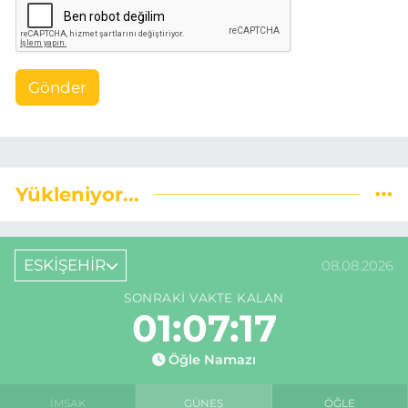
Gönder
Yükleniyor...
ESKİŞEHİR
08.08.2026
SONRAKI VAKTE KALAN
01:07:16
Öğle Namazı
İMSAK
GÜNEŞ
ÖĞLE