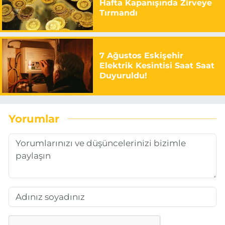
Hafta Kapanışında Zirveye
Tırmandı
7 Ağustos Eskişehir
Elektrik Kesintisi Saat Saat
Duyuruldu!
Yorumlar