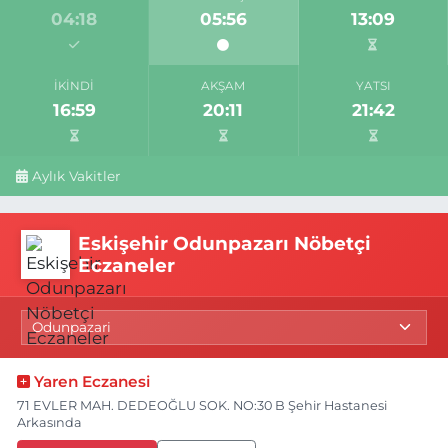
04:18
05:56
13:09
İKINDI
AKŞAM
YATSI
16:59
20:11
21:42
Aylık Vakitler
Eskişehir Odunpazarı Nöbetçi
Eczaneler
Yaren Eczanesi
71 EVLER MAH. DEDEOĞLU SOK. NO:30 B Şehir Hastanesi
Arkasında