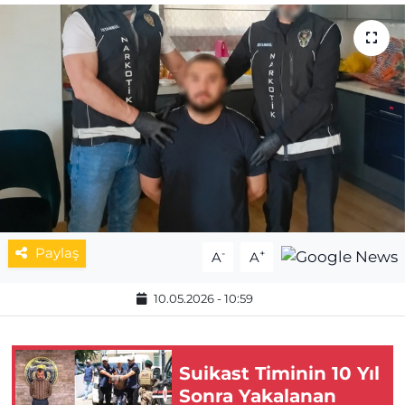
MAGAZİN
ESKİŞEHİRSPOR
Paylaş
-
+
A
A
10.05.2026 - 10:59
Suikast Timinin 10 Yıl
Sonra Yakalanan