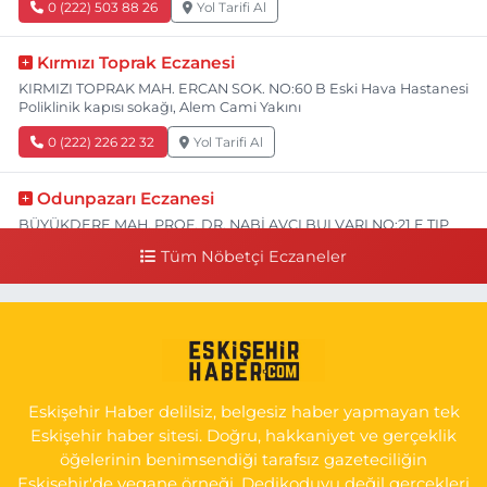
0 (222) 503 88 26
Yol Tarifi Al
Kırmızı Toprak Eczanesi
KIRMIZI TOPRAK MAH. ERCAN SOK. NO:60 B Eski Hava Hastanesi
Poliklinik kapısı sokağı, Alem Cami Yakını
0 (222) 226 22 32
Yol Tarifi Al
Odunpazarı Eczanesi
BÜYÜKDERE MAH. PROF. DR. NABİ AVCI BULVARI NO:21 E TIP
FAKÜLTESİ KARŞISI
Tüm Nöbetçi Eczaneler
0 (505) 506 26 00
Yol Tarifi Al
Serap Eczanesi
YENİDOĞAN MH.ŞEHİT SERKAN ÖZAYDIN CD.8 B ESKİ DEVLET
HAST. DOĞUMEVİ KARŞ.
Eskişehir Haber delilsiz, belgesiz haber yapmayan tek
0 (222) 237 75 17
Yol Tarifi Al
Eskişehir haber sitesi. Doğru, hakkaniyet ve gerçeklik
öğelerinin benimsendiği tarafsız gazeteciliğin
Eskişehir'de yegane örneği. Dedikoduyu değil gerçekleri