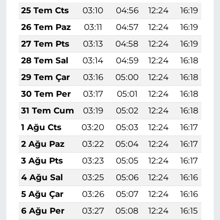
25 Tem Cts
03:10
04:56
12:24
16:19
1
26 Tem Paz
03:11
04:57
12:24
16:19
1
27 Tem Pts
03:13
04:58
12:24
16:19
1
28 Tem Sal
03:14
04:59
12:24
16:18
1
29 Tem Çar
03:16
05:00
12:24
16:18
1
30 Tem Per
03:17
05:01
12:24
16:18
1
31 Tem Cum
03:19
05:02
12:24
16:18
1
1 Ağu Cts
03:20
05:03
12:24
16:17
1
2 Ağu Paz
03:22
05:04
12:24
16:17
1
3 Ağu Pts
03:23
05:05
12:24
16:17
1
4 Ağu Sal
03:25
05:06
12:24
16:16
1
5 Ağu Çar
03:26
05:07
12:24
16:16
1
6 Ağu Per
03:27
05:08
12:24
16:15
1