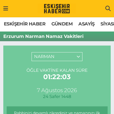
ESKİŞEHİR HABER
Gizlilik Politikası
Odunpazarı Hava Durumu
ESKİŞEHİR HABER
GÜNDEM
ASAYİŞ
SİYAS
GÜNDEM
Hakkımızda
Odunpazarı Trafik Yoğunluk Haritası
Erzurum Narman Namaz Vakitleri
ASAYİŞ
İletişim
Süper Lig Puan Durumu ve Fikstür
NARMAN
SİYASET
Künye
Tüm Manşetler
ÖĞLE VAKTINE KALAN SÜRE
EKONOMİ
Son Dakika Haberleri
01:22:03
SAĞLIK
Haber Arşivi
7 Ağustos 2026
24 Safer 1448
EĞİTİM
SPOR
Rabbinizi devamlı zikrediniz ve namazınızı ilk