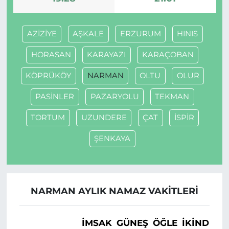
AZİZİYE
AŞKALE
ERZURUM
HINIS
HORASAN
KARAYAZI
KARAÇOBAN
KÖPRÜKÖY
NARMAN
OLTU
OLUR
PASİNLER
PAZARYOLU
TEKMAN
TORTUM
UZUNDERE
ÇAT
İSPİR
ŞENKAYA
NARMAN AYLIK NAMAZ VAKITLERI
İMSAK
GÜNEŞ
ÖĞLE
İKINDI
A