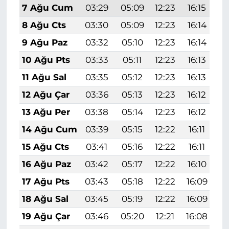
7 Ağu Cum
03:29
05:09
12:23
16:15
1
8 Ağu Cts
03:30
05:09
12:23
16:14
1
9 Ağu Paz
03:32
05:10
12:23
16:14
1
10 Ağu Pts
03:33
05:11
12:23
16:13
1
11 Ağu Sal
03:35
05:12
12:23
16:13
1
12 Ağu Çar
03:36
05:13
12:23
16:12
1
13 Ağu Per
03:38
05:14
12:23
16:12
1
14 Ağu Cum
03:39
05:15
12:22
16:11
1
15 Ağu Cts
03:41
05:16
12:22
16:11
1
16 Ağu Paz
03:42
05:17
12:22
16:10
1
17 Ağu Pts
03:43
05:18
12:22
16:09
1
18 Ağu Sal
03:45
05:19
12:22
16:09
1
19 Ağu Çar
03:46
05:20
12:21
16:08
1