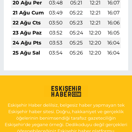
20 Ağu Per
03:48
05:21
12:21
16:07
1
21 Ağu Cum
03:49
05:22
12:21
16:07
1
22 Ağu Cts
03:50
05:23
12:21
16:06
1
23 Ağu Paz
03:52
05:24
12:20
16:05
1
24 Ağu Pts
03:53
05:25
12:20
16:04
1
25 Ağu Sal
03:54
05:26
12:20
16:04
1
Eskişehir Haber delilsiz, belgesiz haber yapmayan tek
Eskişehir haber sitesi. Doğru, hakkaniyet ve gerçeklik
öğelerinin benimsendiği tarafsız gazeteciliğin
Eskişehir'de yegane örneği. Dedikoduyu değil gerçekleri
öğrenebileceğiniz Eskişehir haber platformu.