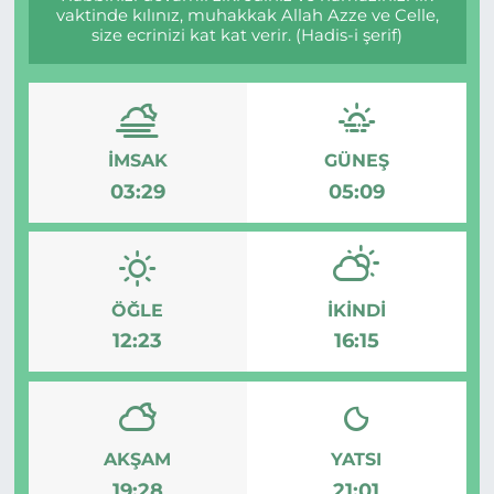
vaktinde kılınız, muhakkak Allah Azze ve Celle,
size ecrinizi kat kat verir. (Hadis-i şerif)
MAGAZİN
ESKİŞEHİRSPOR
İMSAK
GÜNEŞ
03:29
05:09
ÖĞLE
İKINDI
12:23
16:15
AKŞAM
YATSI
19:28
21:01