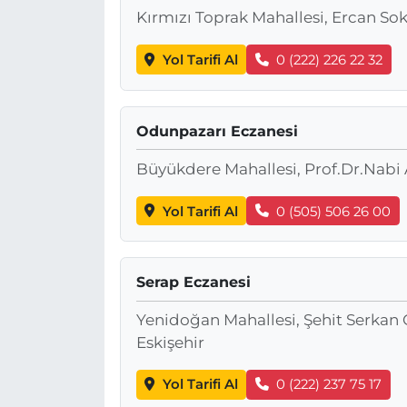
Kırmızı Toprak Mahallesi, Ercan So
Yol Tarifi Al
0 (222) 226 22 32
Odunpazarı Eczanesi
Büyükdere Mahallesi, Prof.Dr.Nabi 
Yol Tarifi Al
0 (505) 506 26 00
Serap Eczanesi
Yenidoğan Mahallesi, Şehit Serkan
Eskişehir
Yol Tarifi Al
0 (222) 237 75 17