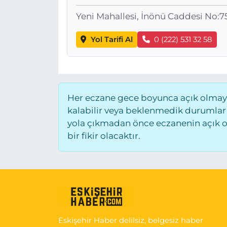
Yeni Mahallesi, İnönü Caddesi No:75
Yol Tarifi Al
0 (222) 531 32 58
Her eczane gece boyunca açık olmayab
kalabilir veya beklenmedik durumlar
yola çıkmadan önce eczanenin açık old
bir fikir olacaktır.
Eskişehir Haber delilsiz, belgesiz haber