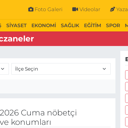
Foto Galeri
Videolar
Yaza
Ş
SİYASET
EKONOMİ
SAĞLIK
EĞİTİM
SPOR
czaneler
 2026 Cuma nöbetçi
 ve konumları