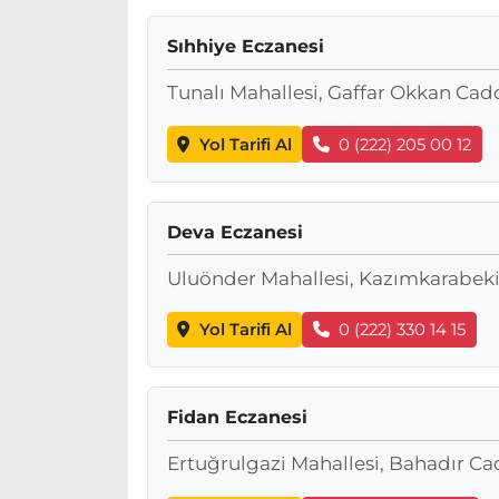
MAGAZİN
Sıhhiye Eczanesi
Tunalı Mahallesi, Gaffar Okkan Cad
ESKİŞEHİRSPOR
Yol Tarifi Al
0 (222) 205 00 12
Deva Eczanesi
Uluönder Mahallesi, Kazımkarabekir
Yol Tarifi Al
0 (222) 330 14 15
Fidan Eczanesi
Ertuğrulgazi Mahallesi, Bahadır Ca