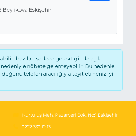
 Beylikova Eskişehir
ilir, bazıları sadece gerektiğinde açık
 nedeniyle nöbete gelemeyebilir. Bu nedenle,
uğunu telefon aracılığıyla teyit etmeniz iyi
Kurtuluş Mah. Pazaryeri Sok. No:1 Eskişehir
0222 332 12 13