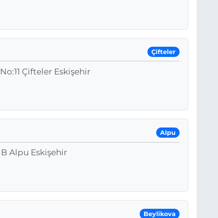
Çifteler
o:11 Çifteler Eskişehir
Alpu
 B Alpu Eskişehir
Beylikova