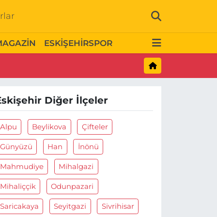
rlar
MAGAZİN
ESKİŞEHİRSPOR
Eskişehir Diğer İlçeler
Alpu
Beylikova
Çifteler
Günyüzü
Han
İnönü
Mahmudiye
Mihalgazi
Mihaliççik
Odunpazari
Saricakaya
Seyitgazi
Sivrihisar