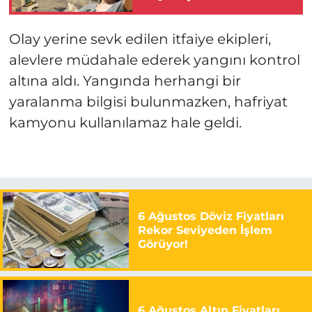
Hayati Uyarı!
Olay yerine sevk edilen itfaiye ekipleri,
alevlere müdahale ederek yangını kontrol
altına aldı. Yangında herhangi bir
yaralanma bilgisi bulunmazken, hafriyat
kamyonu kullanılamaz hale geldi.
6 Ağustos Döviz Fiyatları
Rekor Seviyeden İşlem
Görüyor!
6 Ağustos Altın Fiyatları