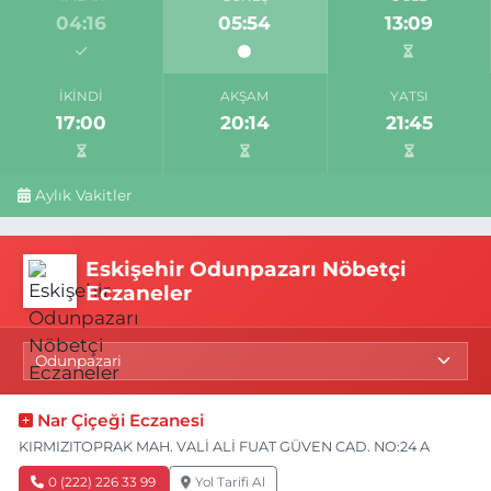
04:16
05:54
13:09
İKINDI
AKŞAM
YATSI
17:00
20:14
21:45
Aylık Vakitler
Eskişehir Odunpazarı Nöbetçi
Eczaneler
Nar Çiçeği Eczanesi
KIRMIZITOPRAK MAH. VALİ ALİ FUAT GÜVEN CAD. NO:24 A
0 (222) 226 33 99
Yol Tarifi Al