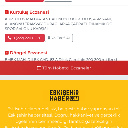
Kurtuluş Eczanesi
KURTULUŞ MAH.VATAN CAD.NO:7 B KURTULUŞ ASM YANI,
ALANÖNÜ TRAMVAY DURAĞI ARKA ÇAPRAZI ,DİNAMİK DO
SPOR SALONU KARŞISI
0 (222) 220 02 26
Yol Tarifi Al
Döngel Eczanesi
EMEK MAH. DİLEK CAD. 83 A Dilek Camiinin 200-300 mt ilerisi
bim markete kadar sol tarafı
Tüm Nöbetçi Eczaneler
0 (222) 250 11 88
Yol Tarifi Al
Tepeoğlu Eczanesi
İSTİKLAL MAH. ŞAİR FUZULİ CAD. NO:35 A HAVA HASTANESİ
KARŞI KÖŞESİ ŞAİR FUZULİ AİLE SAĞLIĞI MERKEZİ KARŞISI
Eskişehir Haber delilsiz, belgesiz haber yapmayan tek
0 (222) 230 11 31
Yol Tarifi Al
Eskişehir haber sitesi. Doğru, hakkaniyet ve gerçeklik
öğelerinin benimsendiği tarafsız gazeteciliğin
Eskişehir'de yegane örneği. Dedikoduyu değil gerçekleri