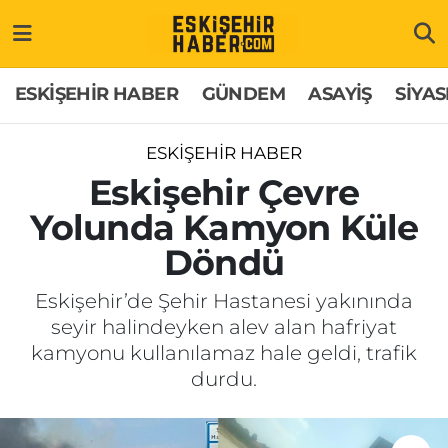
ESKİŞEHİR HABER
Gizlilik Politikası
Odunpazarı Hava Durumu
ESKİŞEHİR HABER
GÜNDEM
ASAYİŞ
SİYAS
GÜNDEM
Hakkımızda
Odunpazarı Trafik Yoğunluk Haritası
ESKİŞEHİR HABER
ASAYİŞ
İletişim
Süper Lig Puan Durumu ve Fikstür
Eskişehir Çevre
Yolunda Kamyon Küle
SİYASET
Künye
Tüm Manşetler
Döndü
EKONOMİ
Son Dakika Haberleri
Eskişehir’de Şehir Hastanesi yakınında
seyir halindeyken alev alan hafriyat
SAĞLIK
Haber Arşivi
kamyonu kullanılamaz hale geldi, trafik
durdu.
EĞİTİM
SPOR