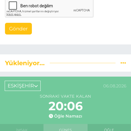
Gönder
Yükleniyor...
ESKİŞEHİR
06.08.2026
SONRAKI VAKTE KALAN
20:06
Öğle Namazı
İMSAK
GÜNEŞ
ÖĞLE