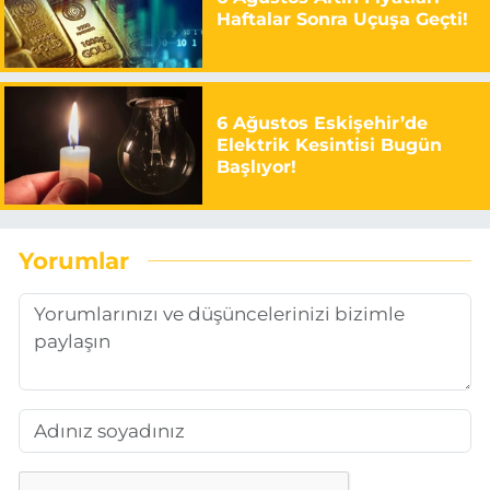
Haftalar Sonra Uçuşa Geçti!
6 Ağustos Eskişehir’de
Elektrik Kesintisi Bugün
Başlıyor!
Yorumlar