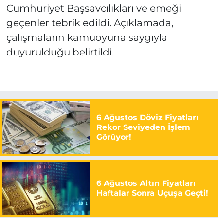
Cumhuriyet Başsavcılıkları ve emeği
geçenler tebrik edildi. Açıklamada,
çalışmaların kamuoyuna saygıyla
duyurulduğu belirtildi.
6 Ağustos Döviz Fiyatları
Rekor Seviyeden İşlem
Görüyor!
6 Ağustos Altın Fiyatları
Haftalar Sonra Uçuşa Geçti!