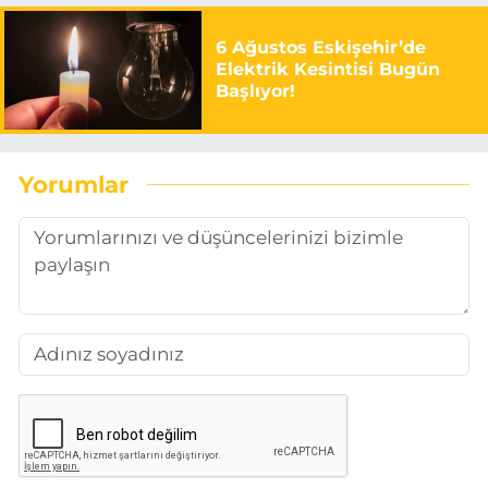
6 Ağustos Eskişehir’de
Elektrik Kesintisi Bugün
Başlıyor!
Yorumlar