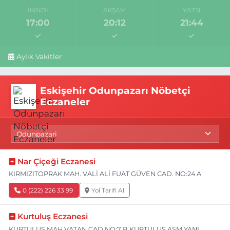
İKINDI
AKŞAM
YATSI
17:00
20:12
21:44
Aylık Vakitler
Eskişehir Odunpazarı Nöbetçi
Eczaneler
Nar Çiçeği Eczanesi
KIRMIZITOPRAK MAH. VALİ ALİ FUAT GÜVEN CAD. NO:24 A
0 (222) 226 33 99
Yol Tarifi Al
Kurtuluş Eczanesi
KURTULUŞ MAH.VATAN CAD.NO:7 B KURTULUŞ ASM YANI,