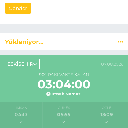
Gönder
Yükleniyor...
ESKİŞEHİR
07.08.2026
SONRAKI VAKTE KALAN
03:03:59
İmsak Namazı
İMSAK
GÜNEŞ
ÖĞLE
04:17
05:55
13:09