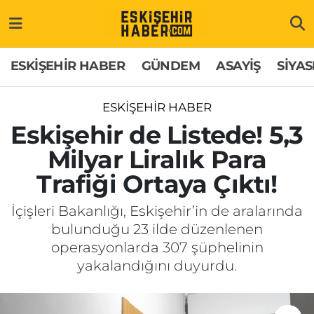
ESKİŞEHİR HABER
Gizlilik Politikası
Odunpazarı Hava Durumu
ESKİŞEHİR HABER
GÜNDEM
ASAYİŞ
SİYAS
GÜNDEM
Hakkımızda
Odunpazarı Trafik Yoğunluk Haritası
ESKİŞEHİR HABER
ASAYİŞ
İletişim
Süper Lig Puan Durumu ve Fikstür
Eskişehir de Listede! 5,3
Milyar Liralık Para
SİYASET
Künye
Tüm Manşetler
Trafiği Ortaya Çıktı!
EKONOMİ
Son Dakika Haberleri
İçişleri Bakanlığı, Eskişehir’in de aralarında
bulunduğu 23 ilde düzenlenen
SAĞLIK
Haber Arşivi
operasyonlarda 307 şüphelinin
yakalandığını duyurdu.
EĞİTİM
SPOR