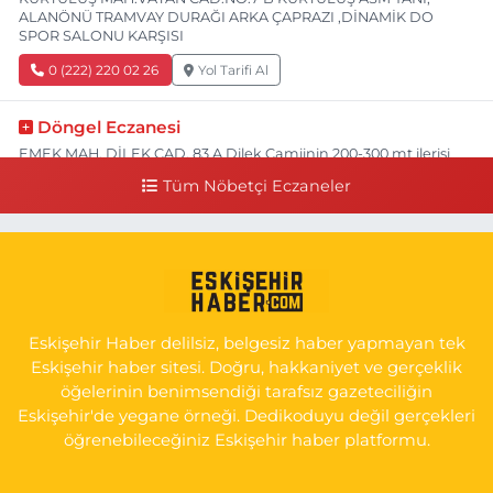
ALANÖNÜ TRAMVAY DURAĞI ARKA ÇAPRAZI ,DİNAMİK DO
SPOR SALONU KARŞISI
0 (222) 220 02 26
Yol Tarifi Al
Döngel Eczanesi
EMEK MAH. DİLEK CAD. 83 A Dilek Camiinin 200-300 mt ilerisi
bim markete kadar sol tarafı
Tüm Nöbetçi Eczaneler
0 (222) 250 11 88
Yol Tarifi Al
Tepeoğlu Eczanesi
İSTİKLAL MAH. ŞAİR FUZULİ CAD. NO:35 A HAVA HASTANESİ
KARŞI KÖŞESİ ŞAİR FUZULİ AİLE SAĞLIĞI MERKEZİ KARŞISI
Eskişehir Haber delilsiz, belgesiz haber yapmayan tek
0 (222) 230 11 31
Yol Tarifi Al
Eskişehir haber sitesi. Doğru, hakkaniyet ve gerçeklik
öğelerinin benimsendiği tarafsız gazeteciliğin
Eskişehir'de yegane örneği. Dedikoduyu değil gerçekleri
öğrenebileceğiniz Eskişehir haber platformu.