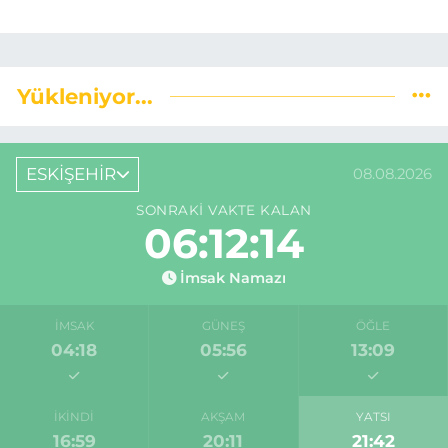
Yükleniyor...
ESKİŞEHİR
08.08.2026
SONRAKI VAKTE KALAN
06:12:13
İmsak Namazı
İMSAK
GÜNEŞ
ÖĞLE
04:18
05:56
13:09
İKINDI
AKŞAM
YATSI
16:59
20:11
21:42