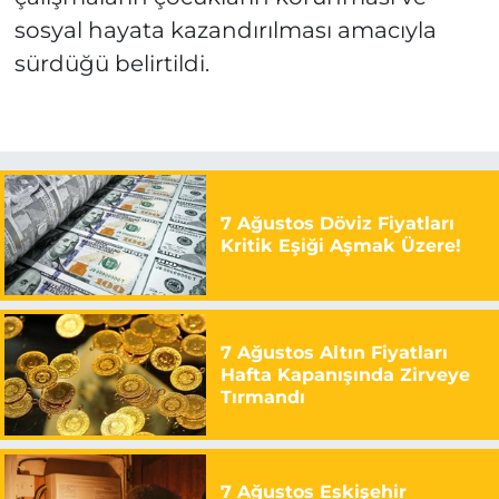
sosyal hayata kazandırılması amacıyla
sürdüğü belirtildi.
7 Ağustos Döviz Fiyatları
Kritik Eşiği Aşmak Üzere!
7 Ağustos Altın Fiyatları
Hafta Kapanışında Zirveye
Tırmandı
7 Ağustos Eskişehir