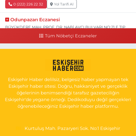
0 (222) 226 22 32
Yol Tarifi Al
Odunpazarı Eczanesi
BÜYÜKDERE MAH. PROF. DR. NABİ AVCI BULVARI NO:21 E TIP
FAKÜLTESİ KARŞISI
Tüm Nöbetçi Eczaneler
0 (505) 506 26 00
Yol Tarifi Al
Serap Eczanesi
YENİDOĞAN MH.ŞEHİT SERKAN ÖZAYDIN CD.8 B ESKİ DEVLET
HAST. DOĞUMEVİ KARŞ.
Eskişehir Haber delilsiz, belgesiz haber yapmayan tek
0 (222) 237 75 17
Yol Tarifi Al
Eskişehir haber sitesi. Doğru, hakkaniyet ve gerçeklik
öğelerinin benimsendiği tarafsız gazeteciliğin
Eskişehir'de yegane örneği. Dedikoduyu değil gerçekleri
öğrenebileceğiniz Eskişehir haber platformu.
Kurtuluş Mah. Pazaryeri Sok. No:1 Eskişehir