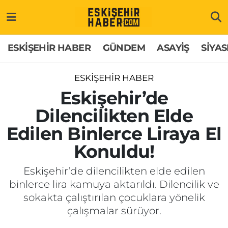
ESKİŞEHİR HABER
Gizlilik Politikası
Odunpazarı Hava Durumu
ESKİŞEHİR HABER
GÜNDEM
ASAYİŞ
SİYAS
GÜNDEM
Hakkımızda
Odunpazarı Trafik Yoğunluk Haritası
ESKİŞEHİR HABER
ASAYİŞ
İletişim
Süper Lig Puan Durumu ve Fikstür
Eskişehir’de
Dilencilikten Elde
SİYASET
Künye
Tüm Manşetler
Edilen Binlerce Liraya El
EKONOMİ
Son Dakika Haberleri
Konuldu!
SAĞLIK
Haber Arşivi
Eskişehir’de dilencilikten elde edilen
binlerce lira kamuya aktarıldı. Dilencilik ve
EĞİTİM
sokakta çalıştırılan çocuklara yönelik
çalışmalar sürüyor.
SPOR