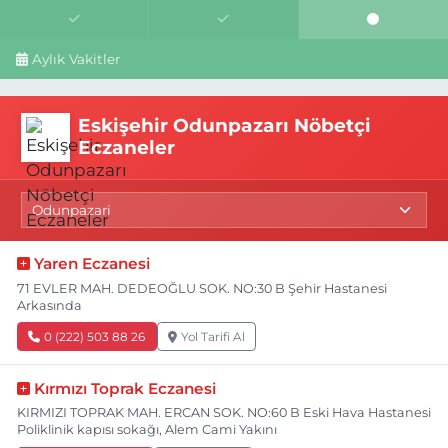
Aylık Vakitler
Eskişehir Odunpazarı Nöbetçi
Eczaneler
Yaren Eczanesi
71 EVLER MAH. DEDEOĞLU SOK. NO:30 B Şehir Hastanesi
Arkasında
0 (222) 503 88 26
Yol Tarifi Al
Kırmızı Toprak Eczanesi
KIRMIZI TOPRAK MAH. ERCAN SOK. NO:60 B Eski Hava Hastanesi
Poliklinik kapısı sokağı, Alem Cami Yakını