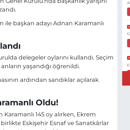
an Genel Kurulu’nda başkanlık yarışını
A
zandı.
en ile başkan adayı Adnan Karamanlı
G
landı
ulda delegeler oylarını kullandı. Seçim
nların yaşandığı öğrenildi.
E
ının ardından sandıklar açılarak
K
ramanlı Oldu!
H
K
Karamanlı 145 oy alırken, Ekrem
 birlikte Eskişehir Esnaf ve Sanatkârlar