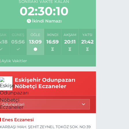
SONRAKI VAKTE KALAN
02:30:09
İkindi Namazı
SAK
GÜNEŞ
ÖĞLE
İKINDI
AKŞAM
YATSI
:18
05:56
13:09
16:59
20:11
21:42
Aylık Vakitler
Eskişehir Odunpazarı
Nöbetçi Eczaneler
Enes Eczanesi
KARBAŞI MAH. ŞEHİT ZEYNEL TOKÖZ SOK. NO:39