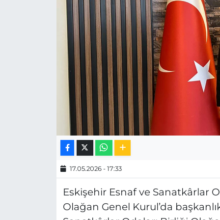
MAGAZİN
ESKİŞEHİRSPOR
17.05.2026 - 17:33
Eskişehir Esnaf ve Sanatkârlar Od
Olağan Genel Kurul’da başkanlık