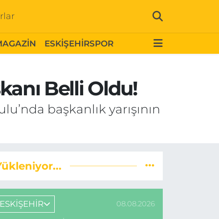
rlar
MAGAZİN
ESKİŞEHİRSPOR
kanı Belli Oldu!
ulu’nda başkanlık yarışının
Yükleniyor...
ESKİŞEHİR
08.08.2026