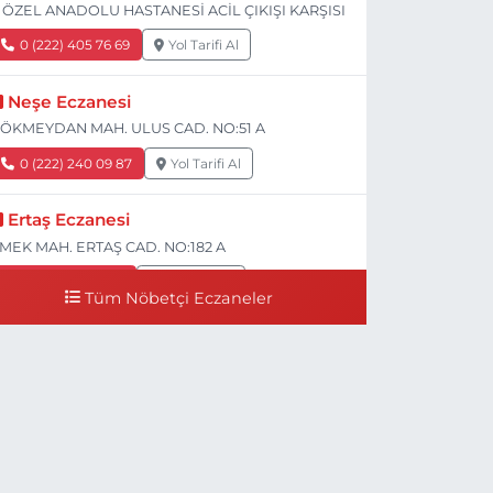
 ÖZEL ANADOLU HASTANESİ ACİL ÇIKIŞI KARŞISI
0 (222) 405 76 69
Yol Tarifi Al
Neşe Eczanesi
ÖKMEYDAN MAH. ULUS CAD. NO:51 A
0 (222) 240 09 87
Yol Tarifi Al
Ertaş Eczanesi
MEK MAH. ERTAŞ CAD. NO:182 A
0 (541) 531 74 48
Yol Tarifi Al
Tüm Nöbetçi Eczaneler
Seda Eczanesi
IRMIZITOPRAK MH.ERCAN SK.NO:14 ESKİ ASKER
ASTANESİ YAN SOKAĞI POLİKLİNİK KAPISI TAM
ARŞISI I
0 (222) 225 92 45
Yol Tarifi Al