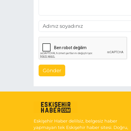
Gönder
Eskişehir Haber delilsiz, belgesiz haber
yapmayan tek Eskişehir haber sitesi. Doğru,