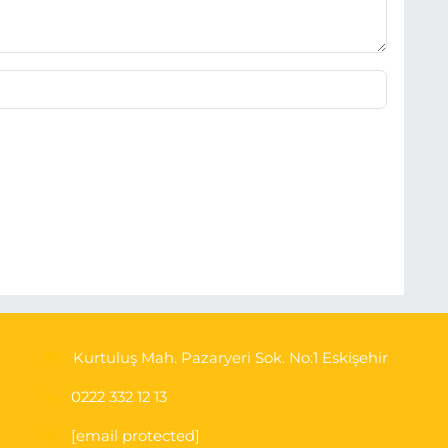
Kurtuluş Mah. Pazaryeri Sok. No:1 Eskişehir
0222 332 12 13
[email protected]