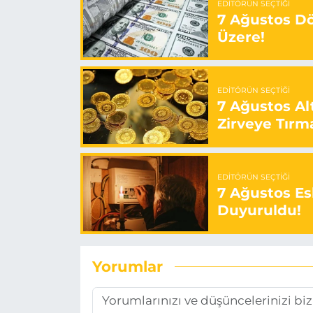
EDITÖRÜN SEÇTIĞI
7 Ağustos Döv
Üzere!
EDITÖRÜN SEÇTIĞI
7 Ağustos Alt
Zirveye Tırm
EDITÖRÜN SEÇTIĞI
7 Ağustos Esk
Duyuruldu!
Yorumlar