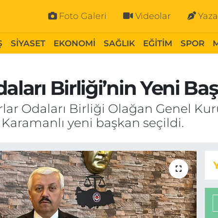
Foto Galeri
Videolar
Yaza
Ş
SİYASET
EKONOMİ
SAĞLIK
EĞİTİM
SPOR
aları Birliği’nin Yeni Baş
lar Odaları Birliği Olağan Genel Kur
 Karamanlı yeni başkan seçildi.