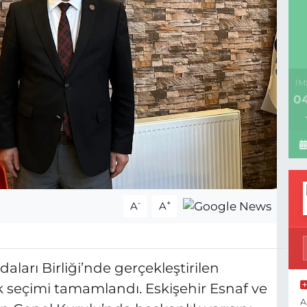
İM
04
-
+
A
A
aları Birliği’nde gerçekleştirilen
 seçimi tamamlandı. Eskişehir Esnaf ve
A