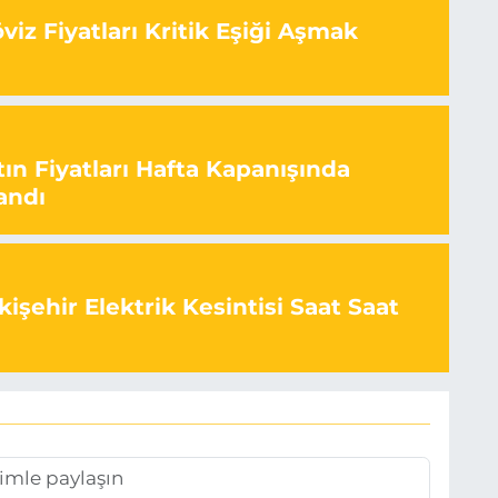
iz Fiyatları Kritik Eşiği Aşmak
ın Fiyatları Hafta Kapanışında
andı
işehir Elektrik Kesintisi Saat Saat