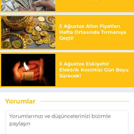
5 Ağustos Altın Fiyatları
Hafta Ortasında Tırmanışa
Geçti!
5 Ağustos Eskişehir
Elektrik Kesintisi Gün Boyu
Sürecek!
Yorumlar