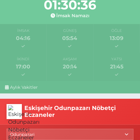
01:30:36
İmsak Namazı
İMSAK
GÜNEŞ
ÖĞLE
04:16
05:54
13:09
İKINDI
AKŞAM
YATSI
17:00
20:14
21:45
Aylık Vakitler
Eskişehir Odunpazarı Nöbetçi
Eczaneler