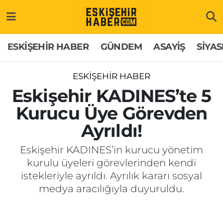
ESKİŞEHİR HABER
Gizlilik Politikası
Odunpazarı Hava Durumu
ESKİŞEHİR HABER
GÜNDEM
ASAYİŞ
SİYAS
GÜNDEM
Hakkımızda
Odunpazarı Trafik Yoğunluk Haritası
ESKİŞEHİR HABER
ASAYİŞ
İletişim
Süper Lig Puan Durumu ve Fikstür
Eskişehir KADINES’te 5
Kurucu Üye Görevden
SİYASET
Künye
Tüm Manşetler
Ayrıldı!
EKONOMİ
Son Dakika Haberleri
Eskişehir KADINES’in kurucu yönetim
kurulu üyeleri görevlerinden kendi
SAĞLIK
Haber Arşivi
istekleriyle ayrıldı. Ayrılık kararı sosyal
medya aracılığıyla duyuruldu.
EĞİTİM
SPOR