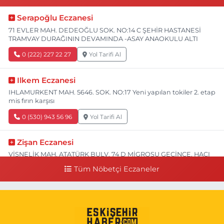
Serapoğlu Eczanesi
71 EVLER MAH. DEDEOĞLU SOK. NO:14 C ŞEHİR HASTANESİ
TRAMVAY DURAĞININ DEVAMINDA -ASAY ANAOKULU ALTI
0 (222) 227 22 27
Yol Tarifi Al
Ilkem Eczanesi
IHLAMURKENT MAH. 5646. SOK. NO:17 Yeni yapılan tokiler 2. etap
mis fırın karşısı
0 (530) 943 56 96
Yol Tarifi Al
Zişan Eczanesi
VİŞNELİK MAH. ATATÜRK BULV. 74 D MİGROSU GEÇİNCE, HACI
HASANOĞLU BAKLAVACI VE PİNO YANI
Tüm Nöbetçi Eczaneler
0 (222) 226 60 93
Yol Tarifi Al
Atasoy Eczanesi
KIRMIZITOPRAK MAH.ERCAN SOK. NO:14 C ESKİ HAVA