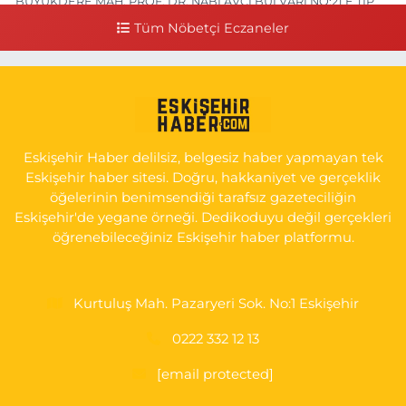
BÜYÜKDERE MAH. PROF. DR. NABİ AVCI BULVARI NO:21 E TIP
FAKÜLTESİ KARŞISI
Tüm Nöbetçi Eczaneler
0 (505) 506 26 00
Yol Tarifi Al
Serap Eczanesi
YENİDOĞAN MH.ŞEHİT SERKAN ÖZAYDIN CD.8 B ESKİ DEVLET
HAST. DOĞUMEVİ KARŞ.
Eskişehir Haber delilsiz, belgesiz haber yapmayan tek
0 (222) 237 75 17
Yol Tarifi Al
Eskişehir haber sitesi. Doğru, hakkaniyet ve gerçeklik
öğelerinin benimsendiği tarafsız gazeteciliğin
Eskişehir'de yegane örneği. Dedikoduyu değil gerçekleri
öğrenebileceğiniz Eskişehir haber platformu.
Kurtuluş Mah. Pazaryeri Sok. No:1 Eskişehir
0222 332 12 13
[email protected]