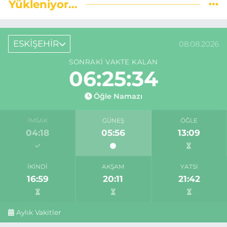
Yükleniyor...
ESKİŞEHİR
08.08.2026
SONRAKI VAKTE KALAN
06:25:34
Öğle Namazı
İMSAK
GÜNEŞ
ÖĞLE
04:18
05:56
13:09
İKINDI
AKŞAM
YATSI
16:59
20:11
21:42
Aylık Vakitler