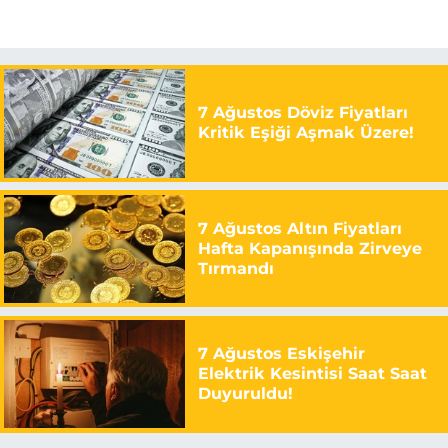
7 Ağustos Döviz Fiyatları
Kritik Eşiği Aşmak Üzere!
7 Ağustos Altın Fiyatları
Hafta Kapanışında Zirveye
Tırmandı
7 Ağustos Eskişehir
Elektrik Kesintisi Saat Saat
Duyuruldu!