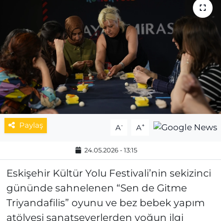
MAGAZİN
ESKİŞEHİRSPOR
Paylaş
-
+
A
A
24.05.2026 - 13:15
Eskişehir Kültür Yolu Festivali’nin sekizinci
gününde sahnelenen “Sen de Gitme
Triyandafilis” oyunu ve bez bebek yapım
atölyesi sanatseverlerden yoğun ilgi