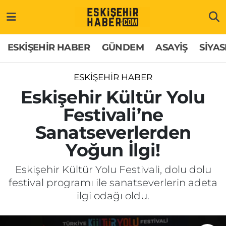
ESKİŞEHİR HABER
Gizlilik Politikası
Odunpazarı Hava Durumu
ESKİŞEHİR HABER
GÜNDEM
ASAYİŞ
SİYAS
GÜNDEM
Hakkımızda
Odunpazarı Trafik Yoğunluk Haritası
ESKİŞEHİR HABER
ASAYİŞ
İletişim
Süper Lig Puan Durumu ve Fikstür
Eskişehir Kültür Yolu
Festivali’ne
SİYASET
Künye
Tüm Manşetler
Sanatseverlerden
EKONOMİ
Son Dakika Haberleri
Yoğun İlgi!
SAĞLIK
Haber Arşivi
Eskişehir Kültür Yolu Festivali, dolu dolu
festival programı ile sanatseverlerin adeta
EĞİTİM
ilgi odağı oldu.
SPOR