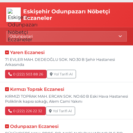
Eskişehir Odunpazarı Nöbetçi
Eczaneler
Yaren Eczanesi
71 EVLER MAH. DEDEOĞLU SOK. NO:30 B Şehir Hastanesi
Arkasında
0 (222) 503 88 26
Yol Tarifi Al
Kırmızı Toprak Eczanesi
KIRMIZI TOPRAK MAH. ERCAN SOK. NO:60 B Eski Hava Hastanesi
Poliklinik kapısı sokağı, Alem Cami Yakını
0 (222) 226 22 32
Yol Tarifi Al
Odunpazarı Eczanesi