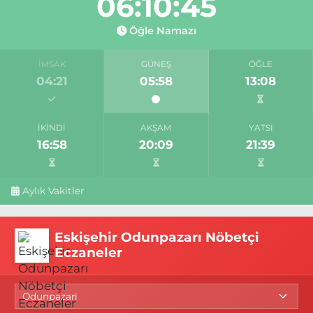
06:10:44
Öğle Namazı
İMSAK
GÜNEŞ
ÖĞLE
04:21
05:58
13:08
İKINDI
AKŞAM
YATSI
16:58
20:09
21:39
Aylık Vakitler
Eskişehir Odunpazarı Nöbetçi
Eczaneler