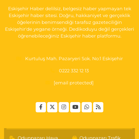
Eskişehir Haber delilsiz, belgesiz haber yapmayan tek
0 (222) 250 40 50
Yol Tarifi Al
Eskişehir haber sitesi. Doğru, hakkaniyet ve gerçeklik
öğelerinin benimsendiği tarafsız gazeteciliğin
Bizim Eczanesi
Eskişehir'de yegane örneği. Dedikoduyu değil gerçekleri
EMEK MAH. ERTAŞ CAD.NO:12 A Küçük Sanayi girişi Tarım Kredi
öğrenebileceğiniz Eskişehir haber platformu.
Koop. Market yanı
0 (222) 250 87 69
Yol Tarifi Al
Kurtuluş Mah. Pazaryeri Sok. No:1 Eskişehir
0222 332 12 13
[email protected]
Odunpazarı Hava
Odunpazarı Trafik