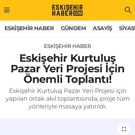
ESKİŞEHİR HABER
Gizlilik Politikası
Odunpazarı Hava Durumu
ESKİŞEHİR HABER
GÜNDEM
ASAYİŞ
SİYAS
GÜNDEM
Hakkımızda
Odunpazarı Trafik Yoğunluk Haritası
ESKİŞEHİR HABER
ASAYİŞ
İletişim
Süper Lig Puan Durumu ve Fikstür
Eskişehir Kurtuluş
Pazar Yeri Projesi İçin
SİYASET
Künye
Tüm Manşetler
Önemli Toplantı!
EKONOMİ
Son Dakika Haberleri
Eskişehir Kurtuluş Pazar Yeri Projesi için
yapılan ortak akıl toplantısında, proje tüm
SAĞLIK
Haber Arşivi
yönleriyle masaya yatırıldı.
EĞİTİM
SPOR