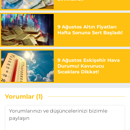
9 Ağustos Altın Fiyatları
Hafta Sonuna Sert Başladı!
9 Ağustos Eskişehir Hava
Durumu! Kavurucu
Sıcaklara Dikkat!
Yorumlar (1)