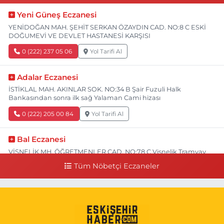
Yeni Güneş Eczanesi
YENİDOĞAN MAH. ŞEHİT SERKAN ÖZAYDIN CAD. NO:8 C ESKİ
DOĞUMEVİ VE DEVLET HASTANESİ KARŞISI
0 (222) 237 05 06
Yol Tarifi Al
Adalar Eczanesi
İSTİKLAL MAH. AKINLAR SOK. NO:34 B Şair Fuzuli Halk
Bankasından sonra ilk sağ Yalaman Cami hizası
0 (222) 205 00 84
Yol Tarifi Al
Bal Eczanesi
VİŞNELİK MH. ÖĞRETMENLER CAD. NO:78 C Vişnelik Tramvay
durağının 100 metre ilerisi (Çalışanlar Caddesine giderken),
Tüm Nöbetçi Eczaneler
NUH'UN GEMİSİ Veteriner Kliniğinin yanı,ı
0 (222) 225 50 00
Yol Tarifi Al
Selen Eczanesi
GÜLTEPE MAH. HALK CAD. NO:107 C