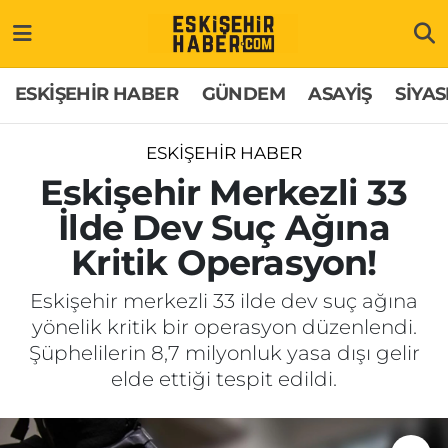
ESKİŞEHİR HABER
Gizlilik Politikası
Odunpazarı Hava Durumu
ESKİŞEHİR HABER
GÜNDEM
ASAYİŞ
SİYAS
GÜNDEM
Hakkımızda
Odunpazarı Trafik Yoğunluk Haritası
ESKİŞEHİR HABER
ASAYİŞ
İletişim
Süper Lig Puan Durumu ve Fikstür
Eskişehir Merkezli 33
İlde Dev Suç Ağına
SİYASET
Künye
Tüm Manşetler
Kritik Operasyon!
EKONOMİ
Son Dakika Haberleri
Eskişehir merkezli 33 ilde dev suç ağına
yönelik kritik bir operasyon düzenlendi.
SAĞLIK
Haber Arşivi
Şüphelilerin 8,7 milyonluk yasa dışı gelir
elde ettiği tespit edildi.
EĞİTİM
SPOR