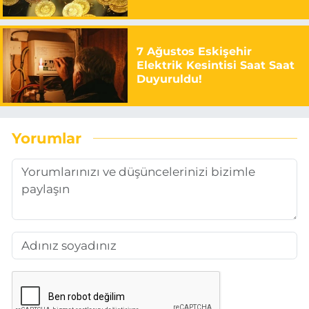
7 Ağustos Eskişehir
Elektrik Kesintisi Saat Saat
Duyuruldu!
Yorumlar