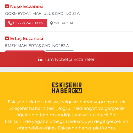
Neşe Eczanesi
GÖKMEYDAN MAH. ULUS CAD. NO:51 A
0 (222) 240 09 87
Yol Tarifi Al
Ertaş Eczanesi
EMEK MAH. ERTAŞ CAD. NO:182 A
0 (541) 531 74 48
Yol Tarifi Al
Tüm Nöbetçi Eczaneler
Seda Eczanesi
KIRMIZITOPRAK MH.ERCAN SK.NO:14 ESKİ ASKER HASTANESİ
YAN SOKAĞI POLİKLİNİK KAPISI TAM KARŞISI I
0 (222) 225 92 45
Yol Tarifi Al
Eskişehir Haber delilsiz, belgesiz haber yapmayan tek
Eskişehir haber sitesi. Doğru, hakkaniyet ve gerçeklik
öğelerinin benimsendiği tarafsız gazeteciliğin
Eskişehir'de yegane örneği. Dedikoduyu değil gerçekleri
öğrenebileceğiniz Eskişehir haber platformu.