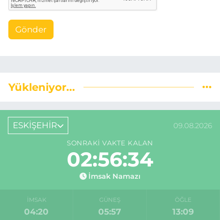
Gönder
Yükleniyor...
ESKİŞEHİR
09.08.2026
SONRAKI VAKTE KALAN
02:56:33
İmsak Namazı
İMSAK
GÜNEŞ
ÖĞLE
04:20
05:57
13:09