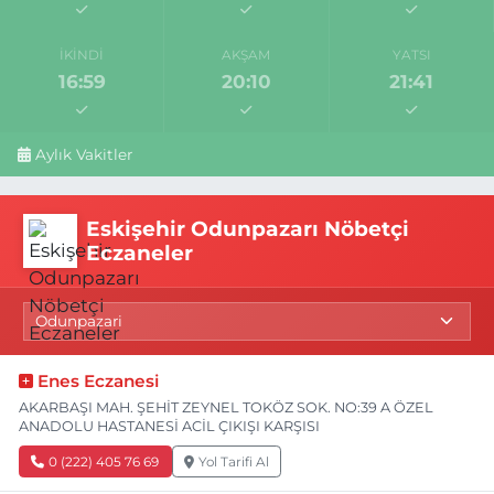
İKINDI
AKŞAM
YATSI
16:59
20:10
21:41
Aylık Vakitler
Eskişehir Odunpazarı Nöbetçi
Eczaneler
Enes Eczanesi
AKARBAŞI MAH. ŞEHİT ZEYNEL TOKÖZ SOK. NO:39 A ÖZEL
ANADOLU HASTANESİ ACİL ÇIKIŞI KARŞISI
0 (222) 405 76 69
Yol Tarifi Al