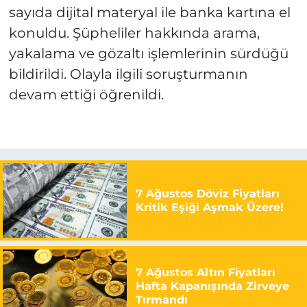
sayıda dijital materyal ile banka kartına el
konuldu. Şüpheliler hakkında arama,
yakalama ve gözaltı işlemlerinin sürdüğü
bildirildi. Olayla ilgili soruşturmanın
devam ettiği öğrenildi.
7 Ağustos Döviz Fiyatları
Kritik Eşiği Aşmak Üzere!
7 Ağustos Altın Fiyatları
Hafta Kapanışında Zirveye
Tırmandı