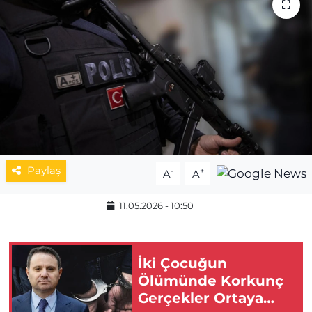
MAGAZİN
ESKİŞEHİRSPOR
Paylaş
-
+
A
A
11.05.2026 - 10:50
İki Çocuğun
Ölümünde Korkunç
Gerçekler Ortaya