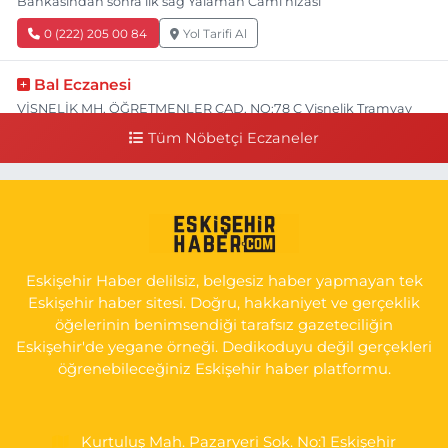
Bankasından sonra ilk sağ Yalaman Cami hizası
0 (222) 205 00 84
Yol Tarifi Al
Bal Eczanesi
VİŞNELİK MH. ÖĞRETMENLER CAD. NO:78 C Vişnelik Tramvay
durağının 100 metre ilerisi (Çalışanlar Caddesine giderken),
Tüm Nöbetçi Eczaneler
NUH'UN GEMİSİ Veteriner Kliniğinin yanı,ı
0 (222) 225 50 00
Yol Tarifi Al
Selen Eczanesi
GÜLTEPE MAH. HALK CAD. NO:107 C
Eskişehir Haber delilsiz, belgesiz haber yapmayan tek
0 (222) 250 40 50
Yol Tarifi Al
Eskişehir haber sitesi. Doğru, hakkaniyet ve gerçeklik
öğelerinin benimsendiği tarafsız gazeteciliğin
Bizim Eczanesi
Eskişehir'de yegane örneği. Dedikoduyu değil gerçekleri
EMEK MAH. ERTAŞ CAD.NO:12 A Küçük Sanayi girişi Tarım Kredi
öğrenebileceğiniz Eskişehir haber platformu.
Koop. Market yanı
0 (222) 250 87 69
Yol Tarifi Al
Kurtuluş Mah. Pazaryeri Sok. No:1 Eskişehir