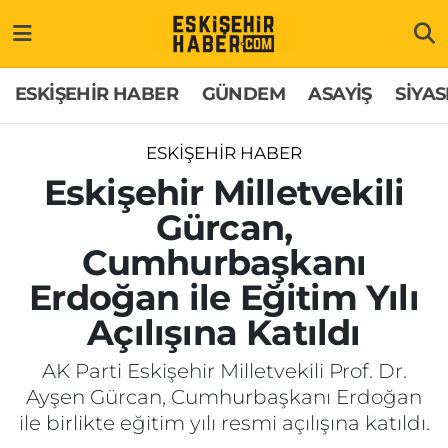
ESKİŞEHİR HABER
Gizlilik Politikası
Odunpazarı Hava Durumu
ESKİŞEHİR HABER
GÜNDEM
ASAYİŞ
SİYAS
GÜNDEM
Hakkımızda
Odunpazarı Trafik Yoğunluk Haritası
ESKİŞEHİR HABER
ASAYİŞ
İletişim
Süper Lig Puan Durumu ve Fikstür
Eskişehir Milletvekili
Gürcan,
SİYASET
Künye
Tüm Manşetler
Cumhurbaşkanı
EKONOMİ
Son Dakika Haberleri
Erdoğan ile Eğitim Yılı
Açılışına Katıldı
SAĞLIK
Haber Arşivi
AK Parti Eskişehir Milletvekili Prof. Dr.
EĞİTİM
Ayşen Gürcan, Cumhurbaşkanı Erdoğan
ile birlikte eğitim yılı resmi açılışına katıldı.
SPOR