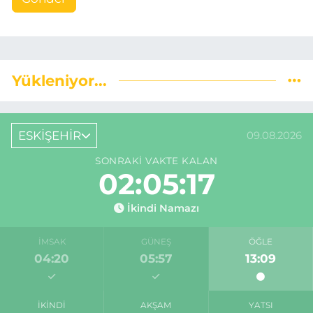
Yükleniyor...
ESKİŞEHİR
09.08.2026
SONRAKI VAKTE KALAN
02:05:16
İkindi Namazı
İMSAK
GÜNEŞ
ÖĞLE
04:20
05:57
13:09
İKINDI
AKŞAM
YATSI