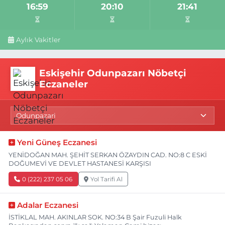
16:59
20:10
21:41
Aylık Vakitler
Eskişehir Odunpazarı Nöbetçi
Eczaneler
Yeni Güneş Eczanesi
YENİDOĞAN MAH. ŞEHİT SERKAN ÖZAYDIN CAD. NO:8 C ESKİ
DOĞUMEVİ VE DEVLET HASTANESİ KARŞISI
0 (222) 237 05 06
Yol Tarifi Al
Adalar Eczanesi
İSTİKLAL MAH. AKINLAR SOK. NO:34 B Şair Fuzuli Halk