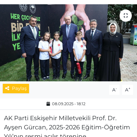
MAGAZİN
ESKİŞEHİRSPOR
Paylaş
-
+
A
A
08.09.2025 - 18:12
AK Parti Eskişehir Milletvekili Prof. Dr.
Ayşen Gürcan, 2025-2026 Eğitim-Öğretim
Yılı’nın resmi açılış törenine