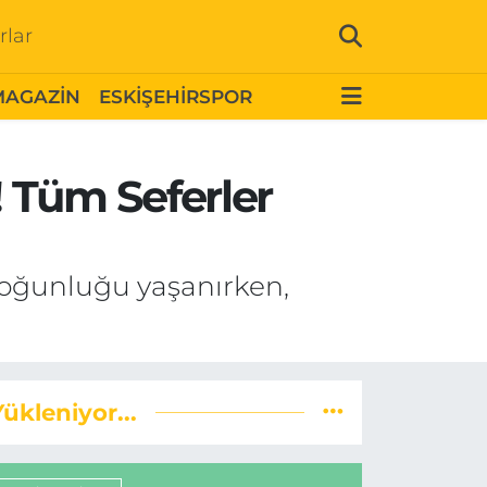
rlar
MAGAZİN
ESKİŞEHİRSPOR
 Tüm Seferler
yoğunluğu yaşanırken,
Yükleniyor...