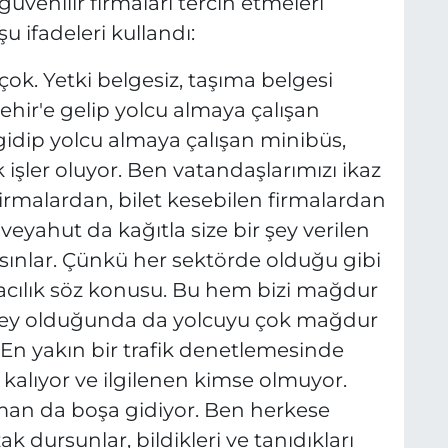
üvenilir firmaları tercih etmeleri
u ifadeleri kullandı:
çok. Yetki belgesiz, taşıma belgesi
hir'e gelip yolcu almaya çalışan
gidip yolcu almaya çalışan minibüs,
 işler oluyor. Ben vatandaşlarımızı ikaz
firmalardan, bilet kesebilen firmalardan
ı veyahut da kağıtla size bir şey verilen
asınlar. Çünkü her sektörde olduğu gibi
acılık söz konusu. Bu hem bizi mağdur
r şey olduğunda da yolcuyu çok mağdur
 En yakın bir trafik denetlemesinde
 kalıyor ve ilgilenen kimse olmuyor.
zaman da boşa gidiyor. Ben herkese
 dursunlar, bildikleri ve tanıdıkları