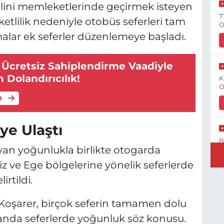
ilini memleketlerinde geçirmek isteyen
7
tlilik nedeniyle otobüs seferleri tam
O
malar ek seferler düzenlemeye başladı.
 Ücretsiz Sahiplendirme Vaadiyle
 Dolandırıcılık!
K
O
e
ye Ulaştı
B
n yoğunlukla birlikte otogarda
N
eniz ve Ege bölgelerine yönelik seferlerde
irtildi.
 Koşarer, birçok seferin tamamen dolu
Y
C
Şu anda seferlerde yoğunluk söz konusu.