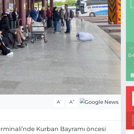
İM
04
-
+
A
A
Terminali’nde Kurban Bayramı öncesi