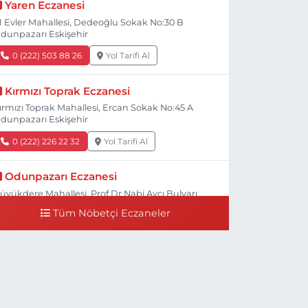
Yaren Eczanesi
1 Evler Mahallesi, Dedeoğlu Sokak No:30 B
dunpazarı Eskişehir
0 (222) 503 88 26
Yol Tarifi Al
Kırmızı Toprak Eczanesi
ırmızı Toprak Mahallesi, Ercan Sokak No:45 A
dunpazarı Eskişehir
0 (222) 226 22 32
Yol Tarifi Al
Odunpazarı Eczanesi
üyükdere Mahallesi, Prof.Dr.Nabi Avcı Bulvarı
o:21 E Odunpazarı Eskişehir
Tüm Nöbetçi Eczaneler
0 (505) 506 26 00
Yol Tarifi Al
Serap Eczanesi
enidoğan Mahallesi, Şehit Serkan Özaydın
addesi No:8 B Odunpazarı Eskişehir