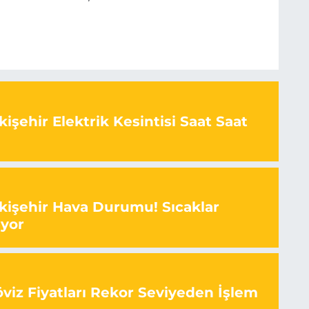
işehir Elektrik Kesintisi Saat Saat
kişehir Hava Durumu! Sıcaklar
ıyor
viz Fiyatları Rekor Seviyeden İşlem