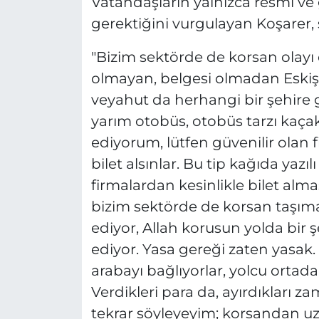
Vatandaşların yalnızca resmi ve g
gerektiğini vurgulayan Koşarer, ş
"Bizim sektörde de korsan olayı 
olmayan, belgesi olmadan Eskişe
veyahut da herhangi bir şehire 
yarım otobüs, otobüs tarzı kaçak
ediyorum, lütfen güvenilir olan 
bilet alsınlar. Bu tip kağıda yazıl
firmalardan kesinlikle bilet alm
bizim sektörde de korsan taşım
ediyor, Allah korusun yolda bi
ediyor. Yasa gereği zaten yasak.
arabayı bağlıyorlar, yolcu ortada
Verdikleri para da, ayırdıkları 
tekrar söyleyeyim; korsandan uzak