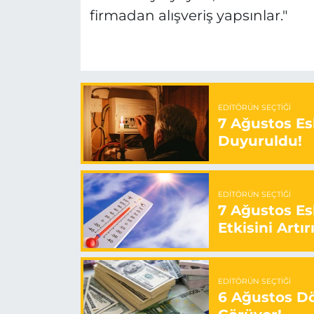
firmadan alışveriş yapsınlar."
EDITÖRÜN SEÇTIĞI
7 Ağustos Esk
Duyuruldu!
EDITÖRÜN SEÇTIĞI
7 Ağustos Es
Etkisini Artır
EDITÖRÜN SEÇTIĞI
6 Ağustos Dö