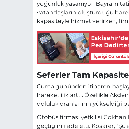
yoğunluk yaşanıyor. Bayram tat
vatandaşların oluşturduğu hareke
kapasiteyle hizmet verirken, fir
Eskişehir’de
Pes Dedirten
İçeriği Görüntül
Seferler Tam Kapasite
Cuma gününden itibaren başlaya
hareketlilik arttı. Özellikle Akd
doluluk oranlarının yükseldiği bel
Otobüs firması yetkilisi Gökhan
geçtiğini ifade etti. Koşarer, "