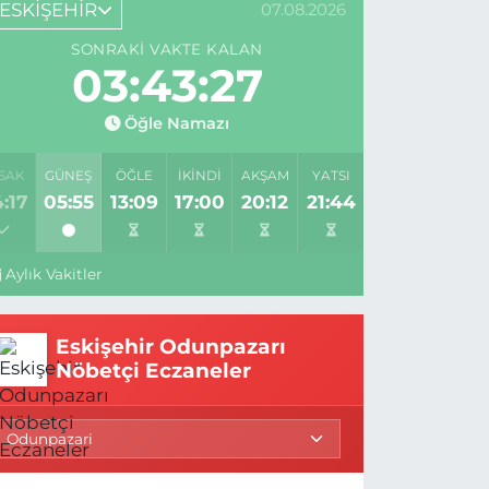
ESKİŞEHİR
07.08.2026
SONRAKI VAKTE KALAN
03:43:26
Öğle Namazı
SAK
GÜNEŞ
ÖĞLE
İKINDI
AKŞAM
YATSI
:17
05:55
13:09
17:00
20:12
21:44
Aylık Vakitler
Eskişehir Odunpazarı
Nöbetçi Eczaneler