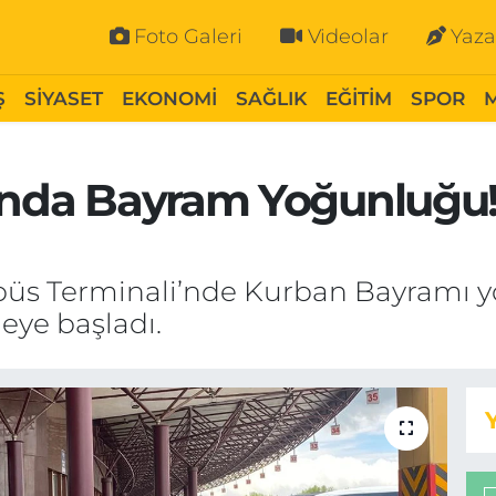
Foto Galeri
Videolar
Yaza
Ş
SİYASET
EKONOMİ
SAĞLIK
EĞİTİM
SPOR
ı’nda Bayram Yoğunluğu!
tobüs Terminali’nde Kurban Bayramı 
eye başladı.