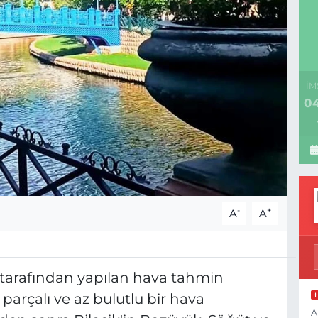
İM
04
-
+
A
A
 tarafından yapılan hava tahmin
arçalı ve az bulutlu bir hava
A