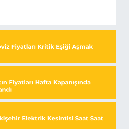
iz Fiyatları Kritik Eşiği Aşmak
ın Fiyatları Hafta Kapanışında
andı
işehir Elektrik Kesintisi Saat Saat