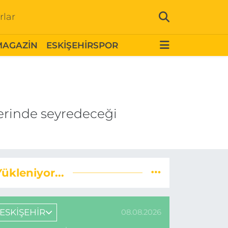
rlar
MAGAZİN
ESKİŞEHİRSPOR
erinde seyredeceği
Yükleniyor...
ESKİŞEHİR
08.08.2026