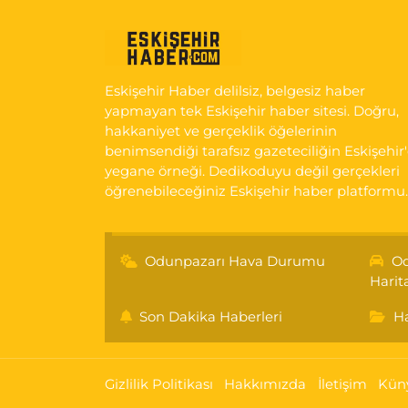
Eskişehir Haber delilsiz, belgesiz haber
yapmayan tek Eskişehir haber sitesi. Doğru,
hakkaniyet ve gerçeklik öğelerinin
benimsendiği tarafsız gazeteciliğin Eskişehir
yegane örneği. Dedikoduyu değil gerçekleri
öğrenebileceğiniz Eskişehir haber platformu.
Odunpazarı Hava Durumu
Od
Harit
Son Dakika Haberleri
Ha
Gizlilik Politikası
Hakkımızda
İletişim
Kün