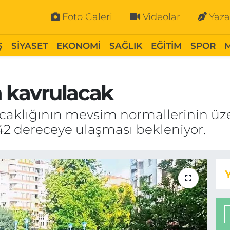
Foto Galeri
Videolar
Yaza
Ş
SİYASET
EKONOMİ
SAĞLIK
EĞİTİM
SPOR
n kavrulacak
ıcaklığının mevsim normallerinin üz
42 dereceye ulaşması bekleniyor.