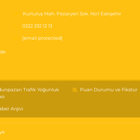
Kurtuluş Mah. Pazaryeri Sok. No:1 Eskişehir
0222 332 12 13
[email protected]
'de
unpazarı Trafik Yoğunluk
Puan Durumu ve Fikstür
ası
ber Arşivi
ye