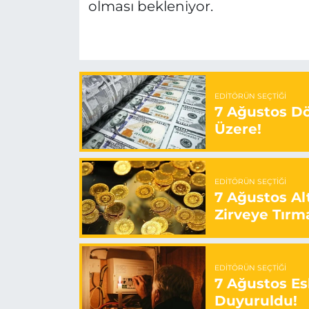
olması bekleniyor.
EDITÖRÜN SEÇTIĞI
7 Ağustos Döv
Üzere!
EDITÖRÜN SEÇTIĞI
7 Ağustos Alt
Zirveye Tırm
EDITÖRÜN SEÇTIĞI
7 Ağustos Esk
Duyuruldu!