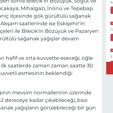
den sonra Bilecik'in Bozüyük, Söğüt ve
A
Sarıcakaya, Mihalgazi, İnönü ve Tepebaşı
niç ilçesinde gök gürültülü sağanak
r. Akşam saatlerinde ise Eskişehir'in
G
çeleri ile Bilecik'in Bozüyük ve Pazaryeri
gürültülü sağanak yağışlar devam
E
hafif ve orta kuvvette eseceği, öğle
 ilk saatlerde zaman zaman saatte 30
i kuvvetli esmesinin beklendiği
K
H
lığının mevsim normallerinin üzerinde
K
 dereceye kadar çıkabileceği, bazı
anak yağışların görülebileceği bir gün