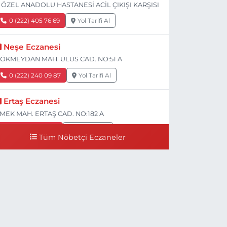
 ÖZEL ANADOLU HASTANESİ ACİL ÇIKIŞI KARŞISI
0 (222) 405 76 69
Yol Tarifi Al
Neşe Eczanesi
ÖKMEYDAN MAH. ULUS CAD. NO:51 A
0 (222) 240 09 87
Yol Tarifi Al
Ertaş Eczanesi
MEK MAH. ERTAŞ CAD. NO:182 A
0 (541) 531 74 48
Yol Tarifi Al
Tüm Nöbetçi Eczaneler
Seda Eczanesi
IRMIZITOPRAK MH.ERCAN SK.NO:14 ESKİ ASKER
ASTANESİ YAN SOKAĞI POLİKLİNİK KAPISI TAM
ARŞISI I
0 (222) 225 92 45
Yol Tarifi Al