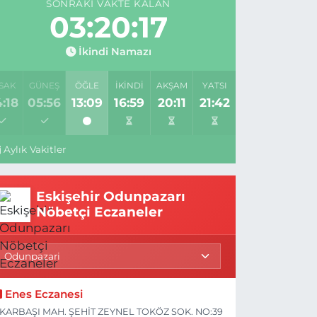
SONRAKI VAKTE KALAN
03:20:17
İkindi Namazı
SAK
GÜNEŞ
ÖĞLE
İKINDI
AKŞAM
YATSI
:18
05:56
13:09
16:59
20:11
21:42
Aylık Vakitler
Eskişehir Odunpazarı
Nöbetçi Eczaneler
Enes Eczanesi
KARBAŞI MAH. ŞEHİT ZEYNEL TOKÖZ SOK. NO:39