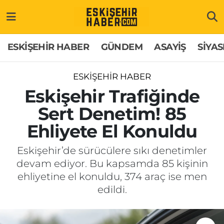
ESKİŞEHİR HABER
Gizlilik Politikası
Odunpazarı Hava Durumu
ESKİŞEHİR HABER
GÜNDEM
ASAYİŞ
SİYAS
GÜNDEM
Hakkımızda
Odunpazarı Trafik Yoğunluk Haritası
ESKİŞEHİR HABER
ASAYİŞ
İletişim
Süper Lig Puan Durumu ve Fikstür
Eskişehir Trafiğinde
Sert Denetim! 85
SİYASET
Künye
Tüm Manşetler
Ehliyete El Konuldu
EKONOMİ
Son Dakika Haberleri
Eskişehir’de sürücülere sıkı denetimler
devam ediyor. Bu kapsamda 85 kişinin
SAĞLIK
Haber Arşivi
ehliyetine el konuldu, 374 araç ise men
edildi.
EĞİTİM
SPOR