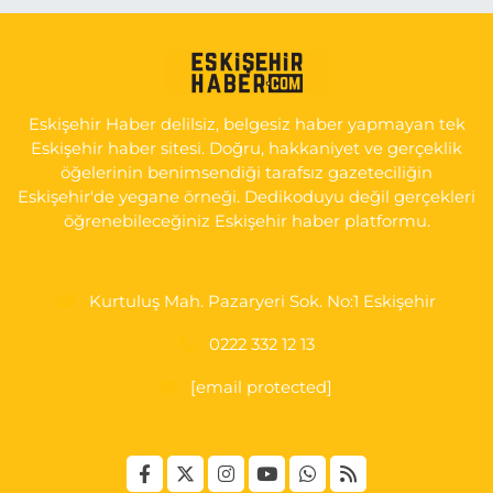
0 (222) 225 50 00
Yol Tarifi Al
Selen Eczanesi
GÜLTEPE MAH. HALK CAD. NO:107 C
Eskişehir Haber delilsiz, belgesiz haber yapmayan tek
0 (222) 250 40 50
Yol Tarifi Al
Eskişehir haber sitesi. Doğru, hakkaniyet ve gerçeklik
öğelerinin benimsendiği tarafsız gazeteciliğin
Bizim Eczanesi
Eskişehir'de yegane örneği. Dedikoduyu değil gerçekleri
EMEK MAH. ERTAŞ CAD.NO:12 A Küçük Sanayi girişi Tarım Kredi
öğrenebileceğiniz Eskişehir haber platformu.
Koop. Market yanı
0 (222) 250 87 69
Yol Tarifi Al
Kurtuluş Mah. Pazaryeri Sok. No:1 Eskişehir
0222 332 12 13
[email protected]