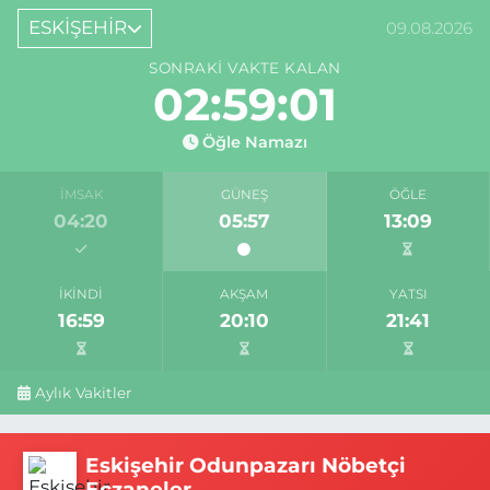
ESKİŞEHİR
09.08.2026
SONRAKI VAKTE KALAN
02:59:00
Öğle Namazı
İMSAK
GÜNEŞ
ÖĞLE
04:20
05:57
13:09
İKINDI
AKŞAM
YATSI
16:59
20:10
21:41
Aylık Vakitler
Eskişehir Odunpazarı Nöbetçi
Eczaneler