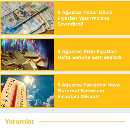
9 Ağustos Pazar Döviz
Fiyatları Yatırımcısını
Sevindirdi!
9 Ağustos Altın Fiyatları
Hafta Sonuna Sert Başladı!
9 Ağustos Eskişehir Hava
Durumu! Kavurucu
Sıcaklara Dikkat!
Yorumlar