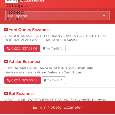
Yeni Güneş Eczanesi
YENİDOĞAN MAH. ŞEHİT SERKAN ÖZAYDIN CAD. NO:8 C ESKİ
DOĞUMEVİ VE DEVLET HASTANESİ KARŞISI
0 (222) 237 05 06
Yol Tarifi Al
Adalar Eczanesi
İSTİKLAL MAH. AKINLAR SOK. NO:34 B Şair Fuzuli Halk
Bankasından sonra ilk sağ Yalaman Cami hizası
0 (222) 205 00 84
Yol Tarifi Al
Bal Eczanesi
VİŞNELİK MH. ÖĞRETMENLER CAD. NO:78 C Vişnelik Tramvay
durağının 100 metre ilerisi (Çalışanlar Caddesine giderken),
Tüm Nöbetçi Eczaneler
NUH'UN GEMİSİ Veteriner Kliniğinin yanı,ı