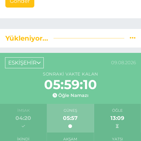
Gönder
Yükleniyor...
ESKİŞEHİR
09.08.2026
SONRAKI VAKTE KALAN
05:59:09
Öğle Namazı
İMSAK
GÜNEŞ
ÖĞLE
04:20
05:57
13:09
İKINDI
AKŞAM
YATSI