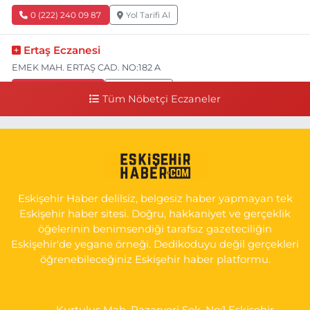
0 (222) 240 09 87
Yol Tarifi Al
Ertaş Eczanesi
EMEK MAH. ERTAŞ CAD. NO:182 A
0 (541) 531 74 48
Yol Tarifi Al
Tüm Nöbetçi Eczaneler
Seda Eczanesi
KIRMIZITOPRAK MH.ERCAN SK.NO:14 ESKİ ASKER HASTANESİ
YAN SOKAĞI POLİKLİNİK KAPISI TAM KARŞISI I
0 (222) 225 92 45
Yol Tarifi Al
Eskişehir Haber delilsiz, belgesiz haber yapmayan tek
Eskişehir haber sitesi. Doğru, hakkaniyet ve gerçeklik
öğelerinin benimsendiği tarafsız gazeteciliğin
Eskişehir'de yegane örneği. Dedikoduyu değil gerçekleri
öğrenebileceğiniz Eskişehir haber platformu.