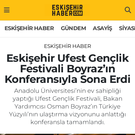
ESKİŞEHİR HABER
Gizlilik Politikası
Odunpazarı Hava Durumu
ESKİŞEHİR HABER
GÜNDEM
ASAYİŞ
SİYAS
GÜNDEM
Hakkımızda
Odunpazarı Trafik Yoğunluk Haritası
ESKİŞEHİR HABER
ASAYİŞ
İletişim
Süper Lig Puan Durumu ve Fikstür
Eskişehir Ufest Gençlik
Festivali Boyraz’ın
SİYASET
Künye
Tüm Manşetler
Konferansıyla Sona Erdi
EKONOMİ
Son Dakika Haberleri
Anadolu Üniversitesi’nin ev sahipliği
yaptığı Ufest Gençlik Festivali, Bakan
SAĞLIK
Haber Arşivi
Yardımcısı Osman Boyraz’ın Türkiye
Yüzyılı’nın ulaştırma vizyonunu anlattığı
EĞİTİM
konferansla tamamlandı.
SPOR