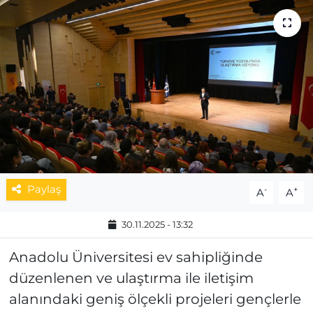
MAGAZİN
ESKİŞEHİRSPOR
Paylaş
-
+
A
A
30.11.2025 - 13:32
Anadolu Üniversitesi ev sahipliğinde
düzenlenen ve ulaştırma ile iletişim
alanındaki geniş ölçekli projeleri gençlerle