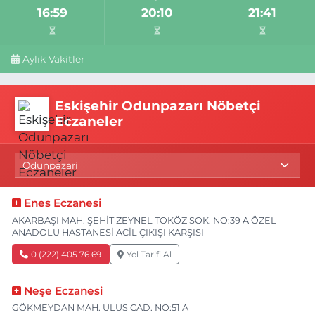
16:59
20:10
21:41
Aylık Vakitler
Eskişehir Odunpazarı Nöbetçi
Eczaneler
Enes Eczanesi
AKARBAŞI MAH. ŞEHİT ZEYNEL TOKÖZ SOK. NO:39 A ÖZEL
ANADOLU HASTANESİ ACİL ÇIKIŞI KARŞISI
0 (222) 405 76 69
Yol Tarifi Al
Neşe Eczanesi
GÖKMEYDAN MAH. ULUS CAD. NO:51 A